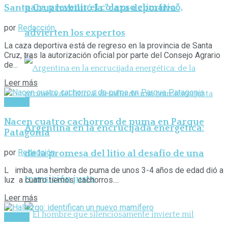
para prevenir el colapso climático,
Santa Cruz habilitó la “caza deportiva”
por
Redacción
advierten los expertos
La caza deportiva está de regreso en la provincia de Santa
Cruz, tras la autorización oficial por parte del Consejo Agrario
de...
Leer más
Hábitat
Nacen cuatro cachorros de puma en Parque
Argentina en la encrucijada energética:
Patagonia
por
Redacción
de la promesa del litio al desafío de una
L imba, una hembra de puma de unos 3-4 años de edad dió a
transición justa
luz a cuatro tiernos cachorros....
Leer más
Hábitat