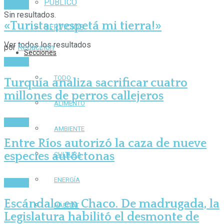
PÚBLICO
Hábitat
Sin resultados.
«Turista: ¡respetá mi tierra!»
SERVICIOS
Ver todos los resultados
por
Redacción
Secciones
Hábitat
TODO
Turquía analiza sacrificar cuatro
millones de perros callejeros
ALIMENTO
Hábitat
AMBIENTE
Entre Ríos autorizó la caza de nueve
especies autóctonas
CULTURA
ENERGÍA
Hábitat
Escándalo en Chaco. De madrugada, la
HÁBITAT
Legislatura habilitó el desmonte de