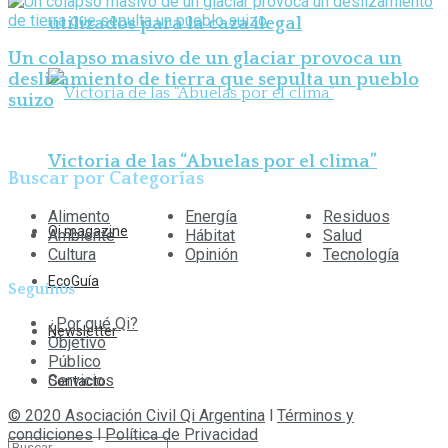
utilizados para la caza ilegal
Un colapso masivo de un glaciar provoca un
deslizamiento de tierra que sepulta un pueblo
suizo
Victoria de las “Abuelas por el clima”
Buscar por Categorías
Alimento
Energía
Residuos
Qi magazine
Ambiente
Hábitat
Salud
Cultura
Opinión
Tecnología
EcoGuía
Seguinos
¿Por qué Qi?
Newsletter
Objetivo
Público
Servicios
Contacto
© 2020 Asociación Civil Qi Argentina
l
Términos y
condiciones
l
Política de Privacidad