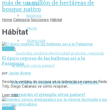
más de un millón de hectáreas de
OPINIÓN
bosque nativo
RESIDUOS
Home
Categoria
Secciones
Hábitat
SALUD
Hábitat
TECNOLOGÍA
Hábitat
El épico regreso de las ballenas sei a la
Patagonia
por
Javier Avena
Desde la ventana de su casa en la ladera de un cerro en Rada
Australia recibirá electricidad gratuita:
Tilly, Diego Cabanas ve cómo respiran...
¿seguirán el ejemplo otros países?
Leer más
Hábitat