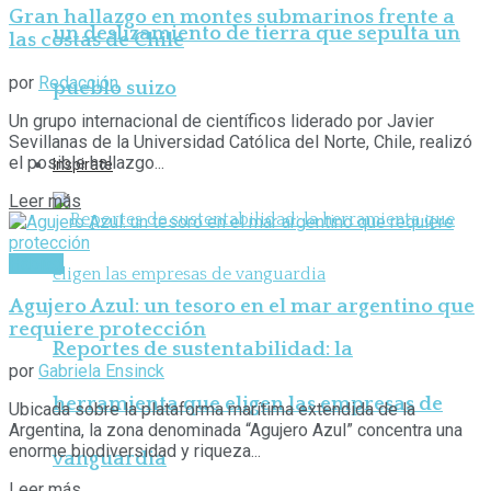
Gran hallazgo en montes submarinos frente a
un deslizamiento de tierra que sepulta un
las costas de Chile
por
Redacción
pueblo suizo
Un grupo internacional de científicos liderado por Javier
Sevillanas de la Universidad Católica del Norte, Chile, realizó
el posible hallazgo...
Inspirate
Leer más
Hábitat
Agujero Azul: un tesoro en el mar argentino que
requiere protección
Reportes de sustentabilidad: la
por
Gabriela Ensinck
herramienta que eligen las empresas de
Ubicada sobre la plataforma marítima extendida de la
Argentina, la zona denominada “Agujero Azul” concentra una
enorme biodiversidad y riqueza...
vanguardia
Leer más