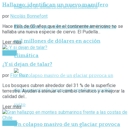
Hallazgo: identifican un nuevo mamífero
por
Nicolás Bonnefont
El hombre que silenciosamente invierte
Hace más de 60 años que en el continente americano no se
hallaba una nueva especie de ciervo. El Pudella...
mil millones de dólares en acción
Leer más
Hábitat
climática
¿Y si dejan de talar?
por
Flor Ruiz
Los bosques cubren alrededor del 31 % de la superficie
terrestre. Ayudan a atenuar el cambio climático y a mejorar la
calidad del...
Leer más
Hábitat
Un colapso masivo de un glaciar provoca