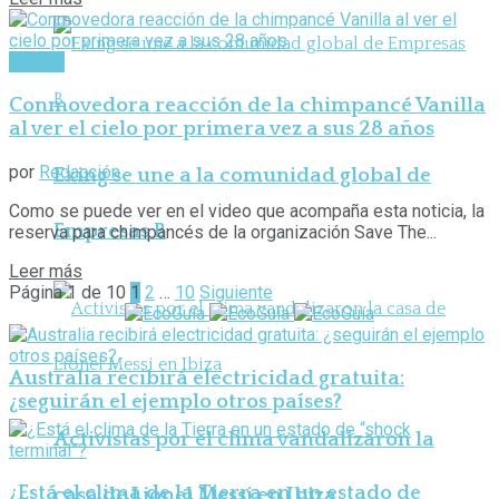
Hábitat
Conmovedora reacción de la chimpancé Vanilla
al ver el cielo por primera vez a sus 28 años
por
Redacción
Exing se une a la comunidad global de
Como se puede ver en el video que acompaña esta noticia, la
Empresas B
reserva para chimpancés de la organización Save The...
Leer más
Página 1 de 10
1
2
…
10
Siguiente
Australia recibirá electricidad gratuita:
¿seguirán el ejemplo otros países?
Activistas por el clima vandalizaron la
¿Está el clima de la Tierra en un estado de
casa de Lionel Messi en Ibiza