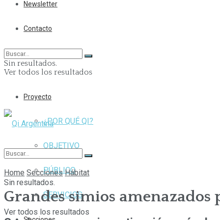
Newsletter
Contacto
Sin resultados.
Ver todos los resultados
Proyecto
¿POR QUÉ QI?
OBJETIVO
PÚBLICO
Home
Secciones
Hábitat
Sin resultados.
Grandes simios amenazados po
SERVICIOS
Ver todos los resultados
Secciones