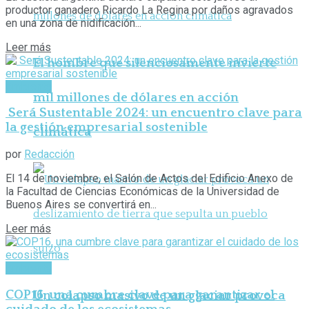
productor ganadero Ricardo La Regina por daños agravados
en una zona de nidificación...
Leer más
El hombre que silenciosamente invierte
Ambiente
mil millones de dólares en acción
Será Sustentable 2024: un encuentro clave para
la gestión empresarial sostenible
climática
por
Redacción
El 14 de noviembre, el Salón de Actos del Edificio Anexo de
la Facultad de Ciencias Económicas de la Universidad de
Buenos Aires se convertirá en...
Leer más
Ambiente
COP16, una cumbre clave para garantizar el
Un colapso masivo de un glaciar provoca