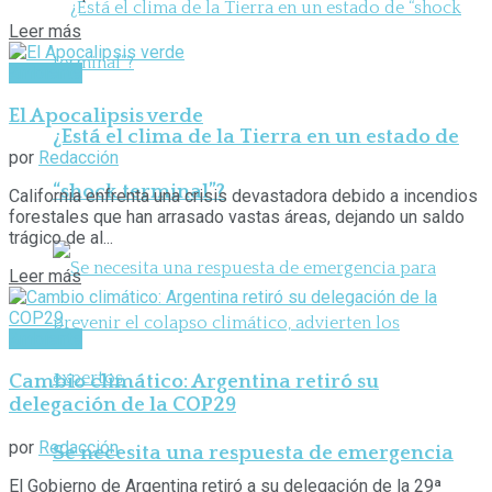
Leer más
Ambiente
El Apocalipsis verde
¿Está el clima de la Tierra en un estado de
por
Redacción
“shock terminal”?
California enfrenta una crisis devastadora debido a incendios
forestales que han arrasado vastas áreas, dejando un saldo
trágico de al...
Leer más
Ambiente
Cambio climático: Argentina retiró su
delegación de la COP29
por
Redacción
Se necesita una respuesta de emergencia
El Gobierno de Argentina retiró a su delegación de la 29ª