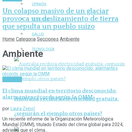
OPINIÓN
Un colapso masivo de un glaciar
provoca un deslizamiento de tierra
RESIDUOS
que sepulta un pueblo suizo
SALUD
Home
Categoria
Secciones
Ambiente
TECNOLOGÍA
Ambiente
Ambiente
El clima mundial en territorio desconocido:
alarmantes récords según la OMM
Australia recibirá electricidad gratuita:
por
Laura Zepol
¿seguirán el ejemplo otros países?
Un reciente informe de la Organización Meteorológica
Mundial (OMM), titulado Estado del clima global para 2024,
advierte que el clima...