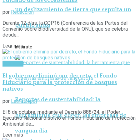
cuidado de los ecosistemas
un deslizamiento de tierra que sepulta un
por
Redacción
Durante 12 días, la COP16 (Conferencia de las Partes del
pueblo suizo
Convenio sobre Biodiversidad de la ONU), que se celebra
desde...
Leer más
Inspirate
Ambiente
El gobierno eliminó por decreto, el Fondo
Fiduciario para la protección de bosques
nativos
Reportes de sustentabilidad: la
por
Laura Zepol
El 8 de octubre, mediante el Decreto 888/24, el Poder
herramienta que eligen las empresas de
Ejecutivo Nacional disolvió el Fondo Fiduciario de Protección
Ambiental de...
vanguardia
Leer más