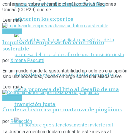
conferencia sobre el cambio climático de las Naciones
para prevenir el colapso climático,
Unidas (COP29) que se...
advierten los expertos
Leer más
Ambiente
Impulsando empresas hacia un futuro
sostenible
por
Ximena Pascutti
En un mundo donde la sustentabilidad no solo es una opción
Argentina en la encrucijada energética:
sino una necesidad, Oxono emerge como una aliada clave...
Leer más
de la promesa del litio al desafío de una
Ambiente
transición justa
Condena histórica por matanza de pingüinos
por
Redacción
La Justicia argentina declaró culpable este jueves al