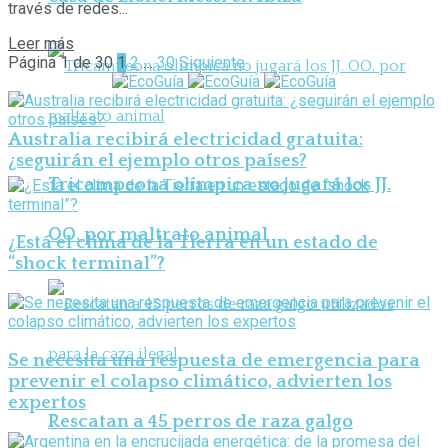
través de redes...
Leer más
Página 1 de 30
1
2
…
30
Siguiente
Australia recibirá electricidad gratuita:
¿seguirán el ejemplo otros países?
Tricampeona olímpica no jugará los JJ.
OO. por maltrato animal
¿Está el clima de la Tierra en un estado de
“shock terminal”?
Se necesita una respuesta de emergencia para
prevenir el colapso climático, advierten los
expertos
Rescatan a 45 perros de raza galgo