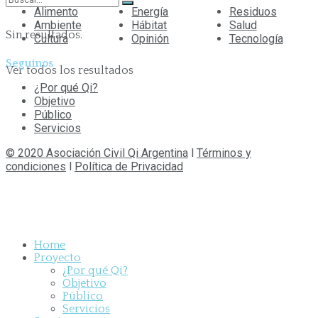
Alimento
Energía
Residuos
Ambiente
Hábitat
Salud
Sin resultados.
Cultura
Opinión
Tecnología
Seguinos
Ver todos los resultados
¿Por qué Qi?
Objetivo
Público
Servicios
© 2020 Asociación Civil Qi Argentina
l
Términos y
condiciones
l
Política de Privacidad
Home
Proyecto
¿Por qué Qi?
Objetivo
Público
Servicios