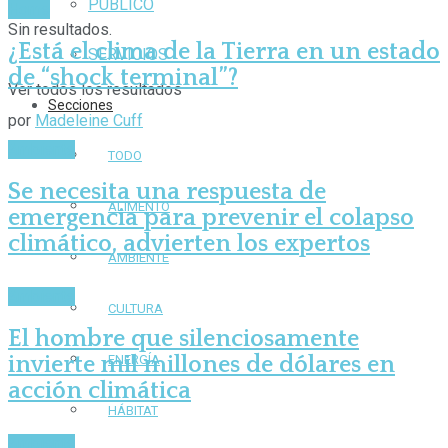
PÚBLICO
Home
Sin resultados.
¿Está el clima de la Tierra en un estado
SERVICIOS
de “shock terminal”?
Ver todos los resultados
Secciones
por
Madeleine Cuff
Ambiente
TODO
Se necesita una respuesta de
ALIMENTO
emergencia para prevenir el colapso
climático, advierten los expertos
AMBIENTE
Ambiente
CULTURA
El hombre que silenciosamente
invierte mil millones de dólares en
ENERGÍA
acción climática
HÁBITAT
Ambiente