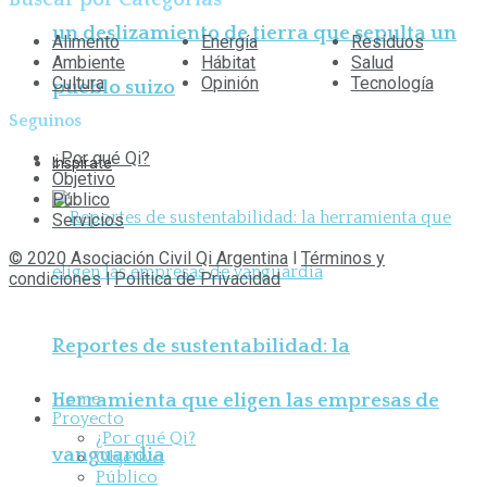
un deslizamiento de tierra que sepulta un
Alimento
Energía
Residuos
Ambiente
Hábitat
Salud
Cultura
Opinión
Tecnología
pueblo suizo
Seguinos
¿Por qué Qi?
Inspirate
Objetivo
Público
Servicios
© 2020 Asociación Civil Qi Argentina
l
Términos y
condiciones
l
Política de Privacidad
Reportes de sustentabilidad: la
Home
herramienta que eligen las empresas de
Proyecto
¿Por qué Qi?
vanguardia
Objetivo
Público