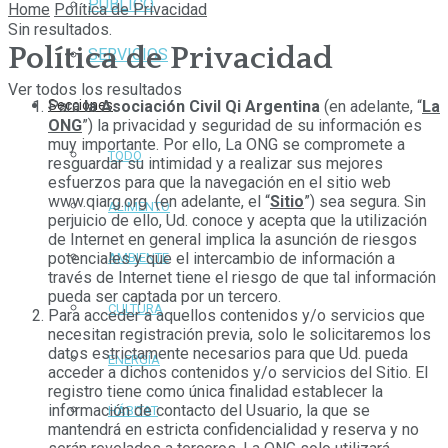
PÚBLICO
Home
Política de Privacidad
Sin resultados.
Política de Privacidad
SERVICIOS
Ver todos los resultados
Para
la Asociación Civil Qi Argentina
(en adelante, “
La
Secciones
ONG
”) la privacidad y seguridad de su información es
muy importante. Por ello, La ONG se compromete a
TODO
resguardar su intimidad y a realizar sus mejores
esfuerzos para que la navegación en el sitio web
www.qiarg.org (en adelante, el “
Sitio
”) sea segura. Sin
ALIMENTO
perjuicio de ello, Ud. conoce y acepta que la utilización
de Internet en general implica la asunción de riesgos
potenciales y que el intercambio de información a
AMBIENTE
través de Internet tiene el riesgo de que tal información
pueda ser captada por un tercero.
CULTURA
Para acceder a aquellos contenidos y/o servicios que
necesitan registración previa, solo le solicitaremos los
datos estrictamente necesarios para que Ud. pueda
ENERGÍA
acceder a dichos contenidos y/o servicios del Sitio. El
registro tiene como única finalidad establecer la
información de contacto del Usuario, la que se
HÁBITAT
mantendrá en estricta confidencialidad y reserva y no