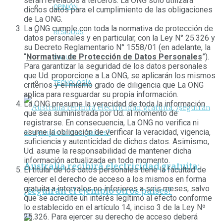
serán revelados a terceros. La ONG solo utilizará
OPINIÓN
dichos datos para el cumplimiento de las obligaciones
de La ONG.
La ONG cumple con toda la normativa de protección de
RESIDUOS
datos personales y en particular, con la Ley N° 25.326 y
su Decreto Reglamentario N° 1558/01 (en adelante, la
“
Normativa de Protección de Datos Personales
”).
SALUD
Para garantizar la seguridad de los datos personales
que Ud. proporcione a La ONG, se aplicarán los mismos
TECNOLOGÍA
criterios y el mismo grado de diligencia que La ONG
aplica para resguardar su propia información.
La ONG presume la veracidad de toda la información
que sea suministrada por Ud. al momento de
registrarse. En consecuencia, La ONG no verifica ni
asume la obligación de verificar la veracidad, vigencia,
suficiencia y autenticidad de dichos datos. Asimismo,
Ud. asume la responsabilidad de mantener dicha
información actualizada en todo momento.
Australia recibirá electricidad gratuita:
El titular de los datos personales tiene la facultad de
ejercer el derecho de acceso a los mismos en forma
gratuita a intervalos no inferiores a seis meses, salvo
¿seguirán el ejemplo otros países?
que se acredite un interés legítimo al efecto conforme
lo establecido en el artículo 14, inciso 3 de la Ley Nº
25.326. Para ejercer su derecho de acceso deberá