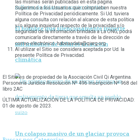
las mismas serán publicadas en esta página.
Sugerimos a los Usuarios que comprueben nuestra
Política de Privacidad periódicamente. Si Ud. tuviera
alguna consulta con relación al alcance de esta política
y/o alguna inquietud respecto de la privacidad y/o
El hombre que silenciosamente invierte
seguridad de la información brindada a La ONG, podrá
comunicarla directamente a través de la dirección de
correo electrónico: habeasdata@qiarg.org
mil millones de dólares en acción
Al utilizar el Sitio se considera aceptada por Ud. la
presente Política de Privacidad.
climática
El Sitio es de propiedad de la Asociación Civil Qi Argentina.
Personería Jurídica Resolución Nº 496 Inscripción Nº 968 del
libro 2AC
ÚLTIMA ACTUALIZACIÓN DE LA POLÍTICA DE PRIVACIDAD:
01 de agosto de 2023.
Un colapso masivo de un glaciar provoca
Buscar por Categorías