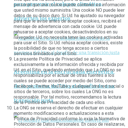
para prevenir el colapso climático,
personal que una cookie puede contener es información
que usted mismo suministra. Una cookie NO puede leer
datos de su disco duro. Si Ud. ha ajustado su navegador
advierten los expertos
para que le avise antes de aceptar cookies, recibirá el
mensaje de advertencia con cada cookie. Ud. puede
rehusarse a aceptar cookies, desactivándolos en su
navegador. Ud. no necesita tener las cookies activadas
para usar el Sitio. Si Ud. rehúsa aceptar cookies, existe
la posibilidad de que no tenga acceso a ciertos
servicios brindados por el Sitio.
La presente Política de Privacidad se aplica
exclusivamente a la información ofrecida y recibida por
Ud. en el Sitio, quedando entendido que La ONG no se
Argentina en la encrucijada energética:
responsabiliza por el actuar de otras fuentes a los
cuales se puede acceder por medio del Sitio, como
de la promesa del litio al desafío de una
Facebook, Twitter, YouTube y cualquier otra red social o
sitios de terceros, sobre los cuales La ONG no es
responsable. Por tal motivo, recomendamos la lectura
transición justa
de la Política de Privacidad de cada uno ellos.
La ONG se reserva el derecho de efectuar en cualquier
momento modificaciones o actualizaciones a esta
Política de Privacidad conforme lo exija la Normativa de
Protección de Datos Personales. En caso de realizarse,