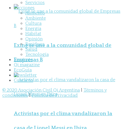
Servicios
Secciones
Alimento
Ambiente
Cultura
Energía
Hábitat
Opinión
Residuos
Exing se une a la comunidad global de
Salud
Tecnología
Empresas B
Inspirate
Qi magazine
EcoGuía
Newsletter
Contacto
© 2020 Asociación Civil Qi Argentina
l
Términos y
condiciones
l
Política de Privacidad
Activistas por el clima vandalizaron la
casa de Lionel Messi en Ibiza