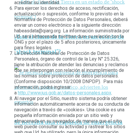
acreditar su identidad.
Para ejercer los derechos de acceso, rectificación,
actualización o supresión, conforme lo previsto en la
Normativa de Protección de Datos Personales, deberá
enviar un correo electrónico a la siguiente dirección:
habeasdata@qiarg.org La información suministrada por
Ud. será almacenada mientras dure su relación con la
¿Está el clima de la Tierra en un estado de
ONG y por el plazo de 5 años posteriores, únicamente
para fines legales.
“shock terminal”?
La Dirección Nacional de Protección de Datos
Personales, órgano de control de la Ley N° 25.326,
tiene la atribución de atender las denuncias y reclamos
que se interpongan con relación al incumplimiento de
las normas sobre protección de datos personales.
(Conforme disposición 10/2008 DNPDP). Para más
información, podrá ingresar
a
http://www.jus.gob.ar/datos-personales.aspx
.
Al navegar por el Sitio, nuestro sistema podría obtener
información automáticamente acerca de su conducta de
navegación a través de «cookies». Una cookie es una
pequeña información enviada por un sitio web y
almacenada en su navegador, de manera que el sitio
Se necesita una respuesta de emergencia
web puede consultar su actividad y rastrear los sitios
web que Ud. ha utilizado, pero la única información