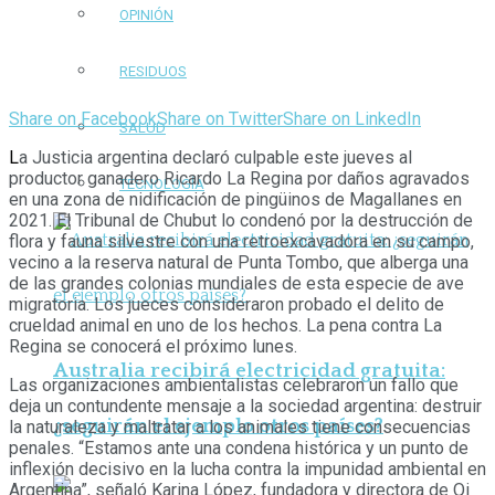
OPINIÓN
RESIDUOS
Share on Facebook
Share on Twitter
Share on LinkedIn
SALUD
L
a Justicia argentina declaró culpable este jueves al
productor ganadero Ricardo La Regina por daños agravados
TECNOLOGÍA
en una zona de nidificación de pingüinos de Magallanes en
2021. El Tribunal de Chubut lo condenó por la destrucción de
flora y fauna silvestre con una retroexcavadora en su campo,
vecino a la reserva natural de Punta Tombo, que alberga una
de las grandes colonias mundiales de esta especie de ave
migratoria. Los jueces consideraron probado el delito de
crueldad animal en uno de los hechos. La pena contra La
Regina se conocerá el próximo lunes.
Australia recibirá electricidad gratuita:
Las organizaciones ambientalistas celebraron un fallo que
deja un contundente mensaje a la sociedad argentina: destruir
¿seguirán el ejemplo otros países?
la naturaleza y maltratar a los animales tiene consecuencias
penales.
“Estamos ante una condena histórica y un punto de
inflexión decisivo en la lucha contra la impunidad ambiental en
Argentina”, señaló Karina López, fundadora y directora de Qi