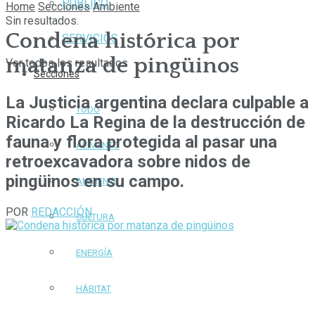
PÚBLICO
Home
Secciones
Ambiente
Sin resultados.
Condena histórica por
SERVICIOS
matanza de pingüinos
Ver todos los resultados
Secciones
La Justicia argentina declara culpable a
TODO
Ricardo La Regina de la destrucción de
fauna y flora protegida al pasar una
ALIMENTO
retroexcavadora sobre nidos de
pingüinos en su campo.
AMBIENTE
POR
REDACCIÓN
CULTURA
ENERGÍA
HÁBITAT