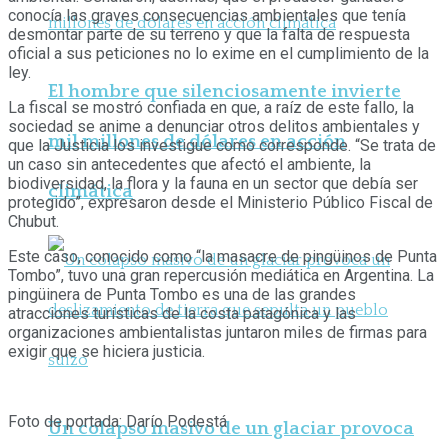
conocía las graves consecuencias ambientales que tenía
desmontar parte de su terreno y que la falta de respuesta
oficial a sus peticiones no lo exime en el cumplimiento de la
ley.
El hombre que silenciosamente invierte
La fiscal se mostró confiada en que, a raíz de este fallo, la
sociedad se anime a denunciar otros delitos ambientales y
mil millones de dólares en acción
que la Justicia los investigue como corresponde. “Se trata de
un caso sin antecedentes que afectó el ambiente, la
biodiversidad, la flora y la fauna en un sector que debía ser
climática
protegido”, expresaron desde el Ministerio Público Fiscal de
Chubut.
Este caso, conocido como “la masacre de pingüinos de Punta
Tombo”, tuvo una gran repercusión mediática en Argentina. La
pingüinera de Punta Tombo es una de las grandes
atracciones turísticas de la costa patagónica y las
organizaciones ambientalistas juntaron miles de firmas para
exigir que se hiciera justicia.
Foto de portada: Darío Podestá
Un colapso masivo de un glaciar provoca