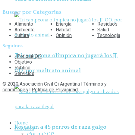
Buscar por Categorías
Alimento
Energía
Residuos
Ambiente
Hábitat
Salud
Cultura
Opinión
Tecnología
Seguinos
Tricampeona olímpica no jugará los JJ.
¿Por qué Qi?
Objetivo
Público
OO. por maltrato animal
Servicios
© 2020 Asociación Civil Qi Argentina
l
Términos y
condiciones
l
Política de Privacidad
Home
Rescatan a 45 perros de raza galgo
Proyecto
¿Por qué Qi?