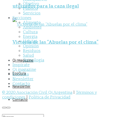
Objetivo
utilizados para la caza ilegal
Público
Servicios
Secciones
Alimento
Ambiente
Cultura
Energía
Hábitat
Victoria de las “Abuelas por el clima”
Opinión
Residuos
Salud
Tecnología
Qi magazine
Inspirate
Qi magazine
EcoGuía
EcoGuía
Newsletter
Contacto
Newsletter
© 2020 Asociación Civil Qi Argentina
l
Términos y
condiciones
l
Política de Privacidad
Contacto