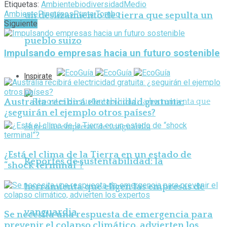
Etiquetas:
Ambiente
biodiversidad
Medio
Ambiente
Pinguinos
Punta Tombo
un deslizamiento de tierra que sepulta un
Siguiente
pueblo suizo
Impulsando empresas hacia un futuro sostenible
Inspirate
Australia recibirá electricidad gratuita:
¿seguirán el ejemplo otros países?
¿Está el clima de la Tierra en un estado de
Reportes de sustentabilidad: la
“shock terminal”?
herramienta que eligen las empresas de
vanguardia
Se necesita una respuesta de emergencia para
prevenir el colapso climático, advierten los