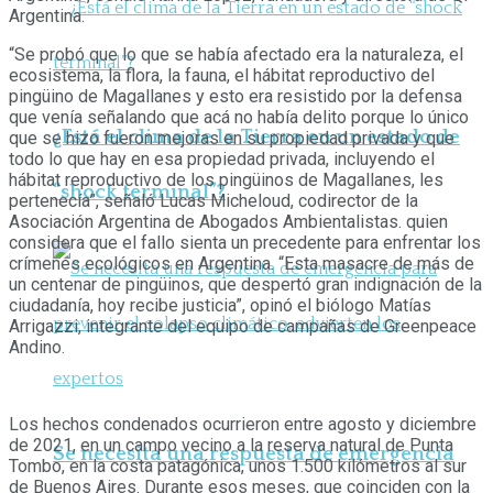
Argentina.
“Se probó que lo que se había afectado era la naturaleza, el
ecosistema, la flora, la fauna, el hábitat reproductivo del
pingüino de Magallanes y esto era resistido por la defensa
que venía señalando que acá no había delito porque lo único
¿Está el clima de la Tierra en un estado de
que se hizo fueron mejoras en su propiedad privada y que
todo lo que hay en esa propiedad privada, incluyendo el
hábitat reproductivo de los pingüinos de Magallanes, les
“shock terminal”?
pertenecía”, señaló Lucas Micheloud, codirector de la
Asociación Argentina de Abogados Ambientalistas. quien
considera que el fallo sienta un precedente para enfrentar los
crímenes ecológicos en Argentina. “Esta masacre de más de
un centenar de pingüinos, que despertó gran indignación de la
ciudadanía, hoy recibe justicia”, opinó el biólogo Matías
Arrigazzi, integrante del equipo de campañas de Greenpeace
Andino.
Los hechos condenados ocurrieron entre agosto y diciembre
de 2021, en un campo vecino a la reserva natural de Punta
Se necesita una respuesta de emergencia
Tombo, en la costa patagónica, unos 1.500 kilómetros al sur
de Buenos Aires. Durante esos meses, que coinciden con la