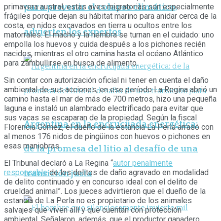
para prevenir el colapso climático,
primavera austral, estas aves migratorias son especialmente
frágiles porque dejan su hábitat marino para anidar cerca de la
costa, en nidos excavados en tierra u ocultos entre los
advierten los expertos
matorrales. El macho y la hembra se turnan en el cuidado: uno
empolla los huevos y cuida después a los pichones recién
nacidos, mientras el otro camina hasta el océano Atlántico
para zambullirse en busca de alimento.
Sin contar con autorización oficial ni tener en cuenta el daño
ambiental de sus acciones, en ese período La Regina abrió un
camino hasta el mar de más de 700 metros, hizo una pequeña
laguna e instaló un alambrado electrificado para evitar que
sus vacas se escaparan de la propiedad. Según la fiscal
Argentina en la encrucijada energética:
Florencia Gómez, el dueño de la estancia La Perla arrasó con
al menos 176 nidos de pingüinos con huevos o pichones en
esas maniobras.
de la promesa del litio al desafío de una
El Tribunal declaró a La Regina “
autor penalmente
responsable
de los delitos de daño agravado en modalidad
transición justa
de delito continuado y en concurso ideal con el delito de
crueldad animal”. Los jueces advirtieron que el dueño de la
estancia de La Perla no es propietario de los animales
salvajes que viven allí y que cuentan con protección
ambiental. Señalaron, además, que el productor ganadero