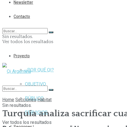
Newsletter
Contacto
Sin resultados.
Ver todos los resultados
Proyecto
¿POR QUÉ QI?
OBJETIVO
PÚBLICO
Home
Secciones
Hábitat
Sin resultados.
Turquía analiza sacrificar cua
SERVICIOS
Ver todos los resultados
Secciones