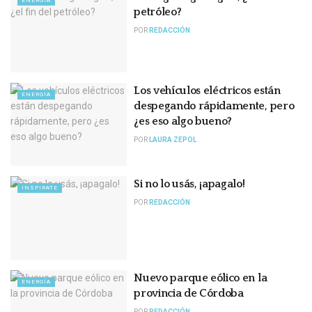
ENERGÍA
petróleo?
POR
REDACCIÓN
Los vehículos eléctricos están
ENERGÍA
despegando rápidamente, pero
¿es eso algo bueno?
POR
LAURA ZEPOL
Si no lo usás, ¡apagalo!
INSPIRATE
POR
REDACCIÓN
Nuevo parque eólico en la
ENERGÍA
provincia de Córdoba
POR
REDACCIÓN