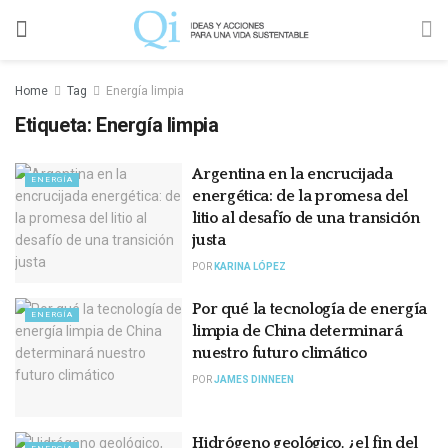
Home
Tag
Energía limpia
Etiqueta:
Energía limpia
Argentina en la encrucijada
ENERGÍA
energética: de la promesa del
litio al desafío de una transición
justa
POR
KARINA LÓPEZ
Por qué la tecnología de energía
ENERGÍA
limpia de China determinará
nuestro futuro climático
POR
JAMES DINNEEN
Hidrógeno geológico, ¿el fin del