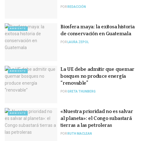
POR
REDACCIÓN
Biosfera maya: la exitosa historia
AMBIENTE
de conservación en Guatemala
POR
LAURA ZEPOL
La UE debe admitir que quemar
AMBIENTE
bosques no produce energía
“renovable”
POR
GRETA THUNBERG
«Nuestra prioridad no es salvar
AMBIENTE
al planeta»: el Congo subastará
tierras a las petroleras
POR
RUTH MACLEAN