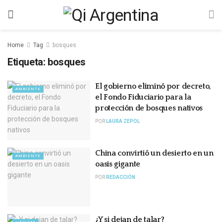
Home
Tag
bosques
Etiqueta:
bosques
El gobierno eliminó por decreto,
AMBIENTE
el Fondo Fiduciario para la
protección de bosques nativos
POR
LAURA ZEPOL
China convirtió un desierto en un
AMBIENTE
oasis gigante
POR
REDACCIÓN
¿Y si dejan de talar?