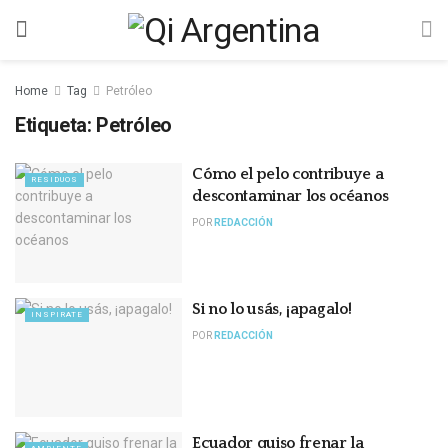
Home
Tag
Petróleo
Etiqueta:
Petróleo
Cómo el pelo contribuye a
RESIDUOS
descontaminar los océanos
POR
REDACCIÓN
Si no lo usás, ¡apagalo!
INSPIRATE
POR
REDACCIÓN
Ecuador quiso frenar la