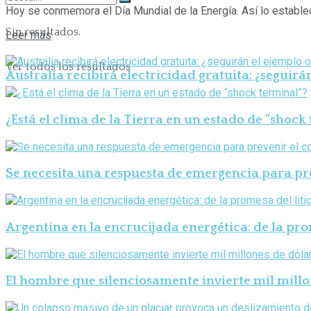
Hoy se conmemora el Día Mundial de la Energía. Así lo estableci
Sin resultados.
Leer más
Ver todos los resultados
Australia recibirá electricidad gratuita: ¿seguirá
¿Está el clima de la Tierra en un estado de “shock
Se necesita una respuesta de emergencia para pre
Argentina en la encrucijada energética: de la prom
El hombre que silenciosamente invierte mil millo