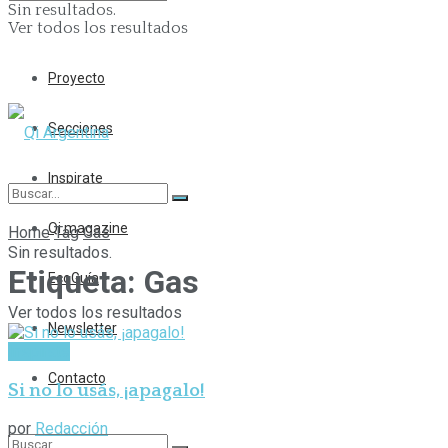
Sin resultados.
Ver todos los resultados
Proyecto
Secciones
Inspirate
Qi magazine
Home
Tag
Gas
Sin resultados.
Etiqueta:
Gas
EcoGuía
Ver todos los resultados
Newsletter
Inspirate
Contacto
Si no lo usás, ¡apagalo!
por
Redacción