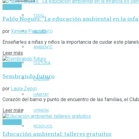
Inspirate
TODO
Pablo Nogués: “La educación ambiental en la infa
por
Ximena Pascutti
ALIMENTO
Enseñarles a niñas y niños la importancia de cuidar este planeta
AMBIENTE
Leer más
CULTURA
Inspirate
Sembrando futuro
ENERGÍA
por
Laura Zepol
HÁBITAT
Corazón del barrio y punto de encuentro de las familias, el Clu
Leer más
OPINIÓN
Inspirate
RESIDUOS
Educación ambiental: talleres gratuitos