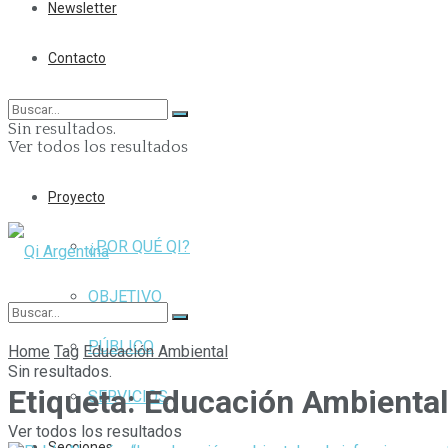
Newsletter
Contacto
Sin resultados.
Ver todos los resultados
Proyecto
¿POR QUÉ QI?
OBJETIVO
PÚBLICO
Home
Tag
Educación Ambiental
Sin resultados.
Etiqueta:
Educación Ambiental
SERVICIOS
Ver todos los resultados
Secciones