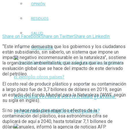
OPINIÓN
RESIDUOS
SALUD
Share on Facebook
Share on Twitter
Share on LinkedIn
˝
Este informe demuestra que los gobiernos y los ciudadanos
TECNOLOGÍA
están subsidiando, sin saberlo, un sistema que impone un
impacto negativo inconmensurable en la naturaleza”, sostiene
la organización ambientalista, que asegura que es la primera
evaluación global que se hace del impacto de este derivado
del petróleo.
El costo real de producir plástico y soportar su contaminación
a largo plazo fue de 3,7 billones de dólares en 2019, según
un estudio del Fondo Mundial para la Naturaleza (WWF, según
Australia recibirá electricidad gratuita:
su sigla en inglés).
Si no se hace nada para atajar los efectos de la
¿seguirán el ejemplo otros países?
contaminación del plástico, esa astronómica cifra se
duplicará de aquí a 2040, hasta totalizar 7,1 billones de
dólares anuales, informó la agencia de noticias AFP.