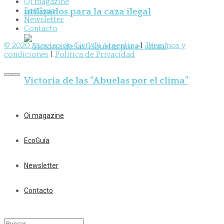
Qi magazine
EcoGuía
utilizados para la caza ilegal
Newsletter
Contacto
© 2020 Asociación Civil Qi Argentina
l
Términos y
condiciones
l
Política de Privacidad
Victoria de las “Abuelas por el clima”
Qi magazine
EcoGuía
Newsletter
Contacto