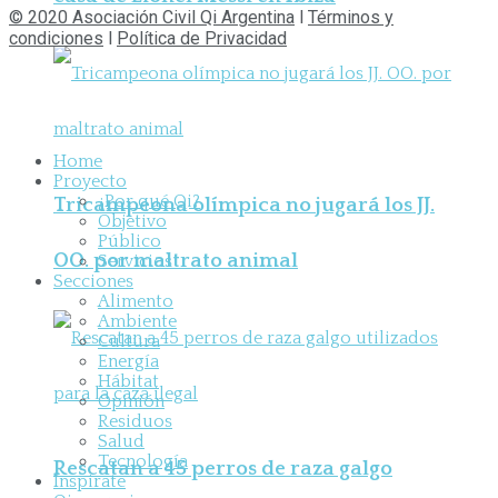
© 2020 Asociación Civil Qi Argentina
l
Términos y
condiciones
l
Política de Privacidad
Home
Proyecto
¿Por qué Qi?
Tricampeona olímpica no jugará los JJ.
Objetivo
Público
OO. por maltrato animal
Servicios
Secciones
Alimento
Ambiente
Cultura
Energía
Hábitat
Opinión
Residuos
Salud
Tecnología
Rescatan a 45 perros de raza galgo
Inspirate