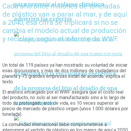
para prevenir el colapso climático,
Cada año once millones de toneladas
de plástico van a parar al mar, y de aquí
advierten los expertos
a 2040, esa cifra se triplicará si no se
cambia el modelo actual de producción
y reciclaje, según el informe de WWF.
Un total de 119 países ya han mostrado su voluntad de iniciar
esas discusiones, y más de dos millones de ciudadanos del
Argentina en la encrucijada energética:
planeta y 75 grandes empresas están de acuerdo, explica el
texto.
de la promesa del litio al desafío de una
El análisis encargado por el WWF asegura que el costo real
del producto, no solo al ser manufacturado sino a lo largo de
transición justa
todo su prolongado arco de vida, es 10 veces superior al
precio de mercado de plástico virgen (unos 1.000 dólares por
tonelada).
La comunidad internacional debe comprometerse a
interrumpir el vertido de plástico en los mares de aquí a 2030,