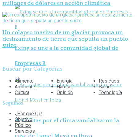
millones de dólares en acción climática
Un colapso masivo de un glaciar provoca un
deslizamiento de tierra que sepulta un pueblo
suizo
Exing se une a la comunidad global de
Empresas B
Buscar por Categorías
Alimento
Energía
Residuos
Ambiente
Hábitat
Salud
Cultura
Opinión
Tecnología
Seguinos
¿Por qué Qi?
Objetivo
Activistas por el clima vandalizaron la
Público
Servicios
casa de Lionel Messi en Ibiza