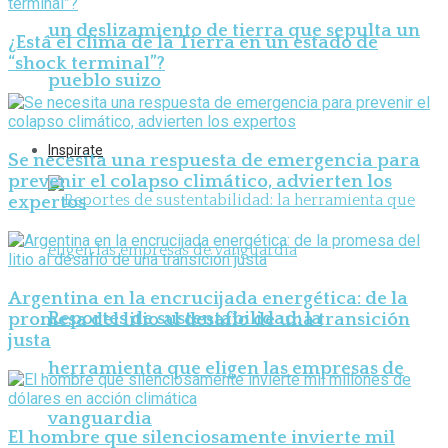
un deslizamiento de tierra que sepulta un
¿Está el clima de la Tierra en un estado de
“shock terminal”?
pueblo suizo
Inspirate
Se necesita una respuesta de emergencia para
prevenir el colapso climático, advierten los
expertos
Argentina en la encrucijada energética: de la
Reportes de sustentabilidad: la
promesa del litio al desafío de una transición
justa
herramienta que eligen las empresas de
vanguardia
El hombre que silenciosamente invierte mil