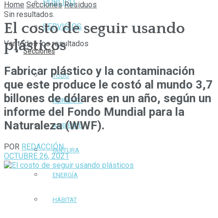
PÚBLICO
Home
Secciones
Residuos
Sin resultados.
El costo de seguir usando
SERVICIOS
plásticos
Ver todos los resultados
Secciones
Fabricar plástico y la contaminación
TODO
que este produce le costó al mundo 3,7
billones de dólares en un año, según un
ALIMENTO
informe del Fondo Mundial para la
Naturaleza (WWF).
AMBIENTE
POR
REDACCIÓN
CULTURA
OCTUBRE 26, 2021
ENERGÍA
HÁBITAT