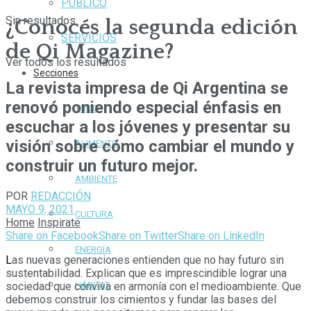
PÚBLICO
Sin resultados.
¿Conocés la segunda edición
SERVICIOS
de Qi Magazine?
Ver todos los resultados
Secciones
La revista impresa de Qi Argentina se
renovó poniendo especial énfasis en
TODO
escuchar a los jóvenes y presentar su
visión sobre cómo cambiar el mundo y
ALIMENTO
construir un futuro mejor.
AMBIENTE
POR
REDACCIÓN
MAYO 9, 2021
CULTURA
Home
Inspirate
Share on Facebook
Share on Twitter
Share on LinkedIn
ENERGÍA
L
as nuevas generaciones entienden que no hay futuro sin
sustentabilidad. Explican que es imprescindible lograr una
sociedad que conviva en armonía con el medioambiente. Que
HÁBITAT
debemos construir los cimientos y fundar las bases del