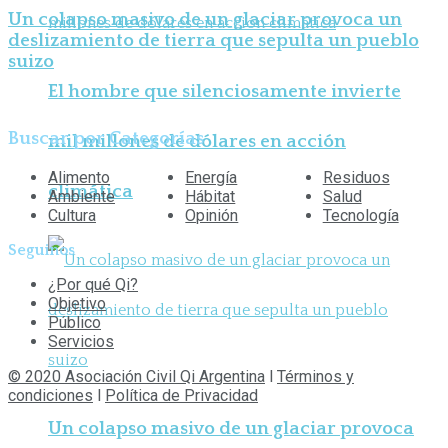
Un colapso masivo de un glaciar provoca un
deslizamiento de tierra que sepulta un pueblo
suizo
El hombre que silenciosamente invierte
Buscar por Categorías
mil millones de dólares en acción
Alimento
Energía
Residuos
climática
Ambiente
Hábitat
Salud
Cultura
Opinión
Tecnología
Seguinos
¿Por qué Qi?
Objetivo
Público
Servicios
© 2020 Asociación Civil Qi Argentina
l
Términos y
condiciones
l
Política de Privacidad
Un colapso masivo de un glaciar provoca