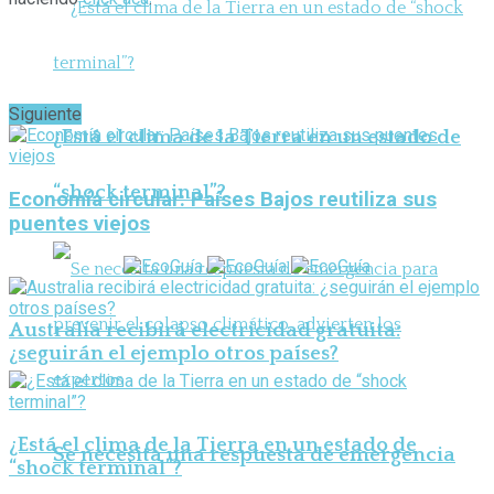
Siguiente
¿Está el clima de la Tierra en un estado de
“shock terminal”?
Economía circular: Países Bajos reutiliza sus
puentes viejos
Australia recibirá electricidad gratuita:
¿seguirán el ejemplo otros países?
¿Está el clima de la Tierra en un estado de
Se necesita una respuesta de emergencia
“shock terminal”?