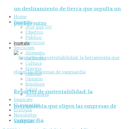
un deslizamiento de tierra que sepulta un
Home
Proyecto
pueblo suizo
¿Por qué Qi?
Objetivo
Público
Servicios
Inspirate
Secciones
Alimento
Ambiente
Cultura
Energía
Hábitat
Opinión
Residuos
Salud
Reportes de sustentabilidad: la
Tecnología
Inspirate
Qi magazine
herramienta que eligen las empresas de
EcoGuía
Newsletter
vanguardia
Contacto