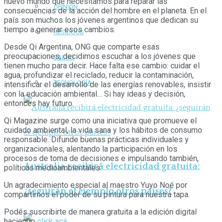
nuevo mundo que necesitamos para reparar las
OPINIÓN
consecuencias de la acción del hombre en el planeta. En el
país son muchos los jóvenes argentinos que dedican su
tiempo a generar esos cambios.
RESIDUOS
Desde Qi Argentina, ONG que comparte esas
preocupaciones, decidimos escuchar a los jóvenes que
SALUD
tienen mucho para decir. Hace falta ese cambio: cuidar el
agua, profundizar el reciclado, reducir la contaminación,
TECNOLOGÍA
intensificar el desarrollo de las energías renovables, insistir
con la educación ambiental… Si hay ideas y decisión,
entonces hay futuro.
Qi Magazine surge como una iniciativa que promueve el
cuidado ambiental, la vida sana y los hábitos de consumo
responsable. Difunde buenas prácticas individuales y
organizacionales, alentando la participación en los
procesos de toma de decisiones e impulsando también,
Australia recibirá electricidad gratuita:
políticas medioambientales.
Un agradecimiento especial al maestro Yuyo Noé por
¿seguirán el ejemplo otros países?
compartirnos el poder de su pintura para nuestra tapa.
Podés suscribirte de manera gratuita a la edición digital
haciendo
click acá
.