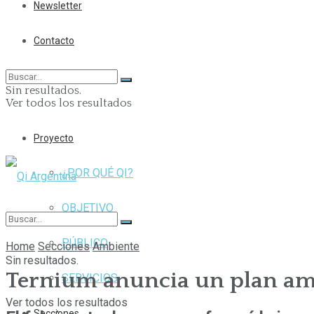
Newsletter
Contacto
Sin resultados.
Ver todos los resultados
Proyecto
¿POR QUÉ QI?
OBJETIVO
PÚBLICO
Home
Secciones
Ambiente
Sin resultados.
Ternium anuncia un plan amb
SERVICIOS
Ver todos los resultados
Secciones