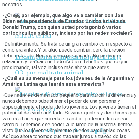
nosotros.
-¿Cree, por ejemplo, que algo va a cambiar con Joe
Biden en la presidencia de Estados Unidos en vez de
Donald Trump, con quien usted protagonizó varios
cortocircuitos públicos, incluso por las redes sociales?
-Definitivamente. Se trata de un gran cambio con respecto a
cómo era antes. Y sí, algo puede cambiar, pero la presión
debe estar ahí. Necesitamos presionarlo. No podemos
Tricampeona olímpica no jugará los JJ.
relajarnos y pensar que todo irá bien. Tenemos que seguir
presionando, tal vez incluso más ahora que antes.
OO. por maltrato animal
-¿Cuál es su mensaje para los jóvenes de la Argentina y
América Latina que leerán esta entrevista?
-Que nadie es demasiado pequeño para marcar la diferencia y
nunca debemos subestimar el poder de una persona y
especialmente el poder de los jóvenes. Los jóvenes tienen el
potencial de cambiarlo todo. Si vamos juntos y decidimos que
vamos a hacer que suceda el cambio, podemos lograr ese
cambio. Tenemos ese poder. A lo largo de la historia, hemos
visto que los jóvenes realmente pueden cambiar las cosas.
Rescatan a 45 perros de raza galgo
Así que ahora tenemos que trabajar juntos a través de las