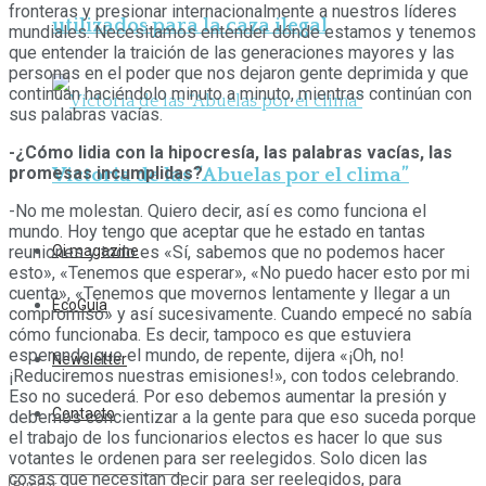
fronteras y presionar internacionalmente a nuestros líderes
utilizados para la caza ilegal
mundiales. Necesitamos entender dónde estamos y tenemos
que entender la traición de las generaciones mayores y las
personas en el poder que nos dejaron gente deprimida y que
continúan haciéndolo minuto a minuto, mientras continúan con
sus palabras vacías.
-¿Cómo lidia con la hipocresía, las palabras vacías, las
promesas incumplidas?
Victoria de las “Abuelas por el clima”
-No me molestan. Quiero decir, así es como funciona el
mundo. Hoy tengo que aceptar que he estado en tantas
Qi magazine
reuniones y todo es «Sí, sabemos que no podemos hacer
esto», «Tenemos que esperar», «No puedo hacer esto por mi
cuenta», «Tenemos que movernos lentamente y llegar a un
EcoGuía
compromiso» y así sucesivamente. Cuando empecé no sabía
cómo funcionaba. Es decir, tampoco es que estuviera
esperando que el mundo, de repente, dijera «¡Oh, no!
Newsletter
¡Reduciremos nuestras emisiones!», con todos celebrando.
Eso no sucederá. Por eso debemos aumentar la presión y
Contacto
debemos concientizar a la gente para que eso suceda porque
el trabajo de los funcionarios electos es hacer lo que sus
votantes le ordenen para ser reelegidos. Solo dicen las
cosas que necesitan decir para ser reelegidos, para