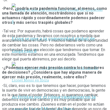
-Pero, ¿podría esta pandemia funcionar, al menos, como
una llamada de atención, mostrándonos que si no
actuamos rápido y coordinadamente podemos padecer
otros y más serios traspiés globales?
-Tal vez. Por supuesto, habrá cosas que podamos aprender
de esta pandemia y llevarnos con nosotros a medida que
Exing se une a la comunidad global de
avanzamos hacia el futuro. Y muchos hablan de la oportunidad
de cambiar las cosas. Pero no deberíamos verlo como una
oportunidad. Será una elección que tendremos que tomar. En
Empresas B
este momento estamos en una encrucijada. Tendremos que
elegir qué puerta abriremos, por así decirlo.
-¿Podemos ejercer más presión contra los tomadores
de decisiones? ¿Considera que hay alguna manera de
ejercer más presión, realmente, sobre ellos?
-Sí, claro, eso es lo que tenemos que hacer, porque tenemos
la suerte de vivir en democracias y en democracias, la gente
es la que tiene el poder. Entonces, si queremos cambiar,
Activistas por el clima vandalizaron la
debemos exigir ese cambio y es muy probable que se
produzca ese cambio. ¡Quienes están en el poder no actúan
sin una presión real de la gente! Así que depende un poco de
casa de Lionel Messi en Ibiza