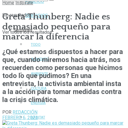
PÚBLICO
Home
Inspirate
Greta Thunberg: Nadie es
Sin resultados.
SERVICIOS
demasiado pequeño para
Secciones
Ver todos los resultados
marcar la diferencia
TODO
¿Qué estamos dispuestos a hacer para
que, cuando miremos hacia atrás, nos
ALIMENTO
recuerden como personas que hicimos
AMBIENTE
todo lo que pudimos? En una
entrevista, la activista ambiental insta
CULTURA
a la acción para tomar medidas contra
la crisis climática.
ENERGÍA
POR
REDACCIÓN
FEBRERO 6, 2021
HÁBITAT