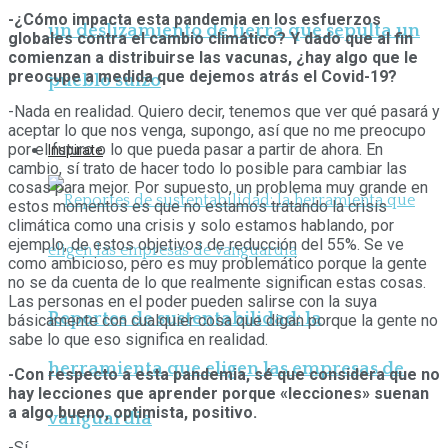
-¿Cómo impacta esta pandemia en los esfuerzos
un deslizamiento de tierra que sepulta un
globales contra el cambio climático? Y dado que al fin
comienzan a distribuirse las vacunas, ¿hay algo que le
preocupe a medida que dejemos atrás el Covid-19?
pueblo suizo
-Nada en realidad. Quiero decir, tenemos que ver qué pasará y
aceptar lo que nos venga, supongo, así que no me preocupo
por el futuro o lo que pueda pasar a partir de ahora. En
Inspirate
cambio, sí trato de hacer todo lo posible para cambiar las
cosas para mejor. Por supuesto, un problema muy grande en
estos momentos es que no estamos tratando la crisis
climática como una crisis y solo estamos hablando, por
ejemplo, de estos objetivos de reducción del 55%. Se ve
como ambicioso, pero es muy problemático porque la gente
no se da cuenta de lo que realmente significan estas cosas.
Las personas en el poder pueden salirse con la suya
Reportes de sustentabilidad: la
básicamente con cualquier cosa que digan porque la gente no
sabe lo que eso significa en realidad.
herramienta que eligen las empresas de
-Con respecto a esta pandemia, sé que considera que no
hay lecciones que aprender porque «lecciones» suenan
a algo bueno, optimista, positivo.
vanguardia
-Sí.