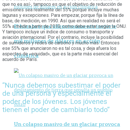
que no es así-, tampoco es que el objetivo de reducción de
emisiones sea realmente del 55% porque incluye muchas
lagunas y excepciones. Para empezar, porque fija la línea de
base, de medición, en 1990. Así que en realidad no será el
El hombre que silenciosamente invierte
55% a medir a partir de 2010, como debe estar según la ONU.
Y tampoco incluye un índice de consumo o transporte y
aviación internacional. Por el contrario, incluye la posibilidad
mil millones de dólares en acción
de sumideros y redes de carbono y mucho más. Entonces
ese 55% que anunciaron no es tal cosa, y deja afuera los
aspectos de «equidad», que es la parte más esencial del
climática
acuerdo de París.
“Nunca debemos subestimar el poder
de una persona y especialmente el
poder de los jóvenes. Los jóvenes
tienen el poder de cambiarlo todo”
Un colapso masivo de un glaciar provoca