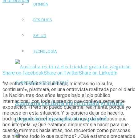
OPINIÓN
RESIDUOS
SALUD
TECNOLOGÍA
Share on Facebook
Share on Twitter
Share on LinkedIn
“
Mientras disfrute lo que hago, mientras no lo sufra,
continuaré», planteará, en una entrevista realizada por el diario
La Nación, tras dos años largos bajo el ojo público
internacional, con toda la presión que conlleva semejante
Australia recibirá electricidad gratuita:
exposición. «Pero no puedo quejarme, realmente, porque yo
me puse en esta situación. Y si quisiera dejar de hacerlo,
¿seguirán el ejemplo otros países?
podría dejar de hacerlo», añadirá, aunque da otro paso que
nos interpela. «¿Qué estamos dispuestos a hacer para que,
cuando miremos hacia atrás, nos recuerden como personas
que hicimos todo lo que pudimos? ¿Qué estamos preparados