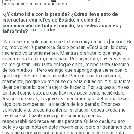
permanecer en sus posiciones.
-¿Y cómo lidia con la presión? ¿Cómo lleva esto de
Sin resultados.
interactuar con jefes de Estado, medios de
comunicación de todo el mundo, las redes sociales y
Ver todos los resultados
tanto más?
-No lo sé. es solo que no me lo tomo muy en serio [sonríe]. Si
no, me volvería paranoica. Suelo pensar: «Está bien, lo estoy
haciendo voluntariamente». Mientras disfrute lo que hago,
mientras no lo sufra, continuaré. Por supuesto, hay cosas que
no me gustan. Hay tanto enfoque en mí, recibo tanta atención
de los medios… Pero es algo que supongo que viene con lo
que hago, desafortunadamente. Pero no puedo quejarme,
realmente, porque yo me puse en esta situación. Y si quisiera
dejar de hacerlo, podría dejar de hacerlo. Por supuesto, no es
tan fácil como eso, porque hay muy poca gente haciéndolo.
Así que nosotros, los jóvenes, sentimos que debemos hacer
algo para compensar la inacción de los demás. Entonces,
volviendo a tu pregunta anterior, si alguien desea ayudarme,
involúcrese. Cuanta más gente seamos, menos
responsabilidad recae en una persona. Quiero decir, no soy
solo yo quien está en este movimiento, pero sí, sentimos que
hay mucha presión sobre nosotros porque nadie más está