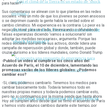
para hacer?“.
Sus comentarios se alinean con lo que plantea en las redes
sociales. «Hay un mito de que los jóvenes se ponen ansiosos
o se deprimen cuando la gente habla la verdad sobre el
cambio climático. Mi experiencia es la contraria. Lo peor es la
¿Está el clima de la Tierra en un estado de
negación, mirar para otro lado, minimizando o difundiendo
falsas esperanzas diciendo ‘vamos a solucionarlo’ sin
adoptar las medidas necesarias», argumenta. Porque las
“shock terminal”?
redes sociales son uno de sus activos, donde lidera una
campaña de repercusión global y donde, también, puede
cruzar durísimo a los líderes mundiales, como Donald Trump.
-Publicó un video al cumplirse los cinco años del
Acuerdo de París, el 10 de diciembre, lamentando las
promesas vacías de los líderes globales. ¿Podemos
cambiar eso?
-Sí, claro, podemos cambiarlo. Tenemos los medios para
cambiar básicamente todo. Todavía tenemos todo en
nuestras propias manos y todavía podemos cambiar esto,
pero no si continuamos por la misma senda que hasta ahora.
Se necesita una respuesta de emergencia
Hoy se cumplen años desde que se firmó el acuerdo de París
y hemos visto algunos cambios durante este tiempo, por