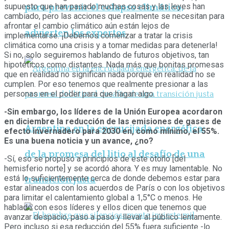
supuesto que han pasado muchas cosas y las leyes han
para prevenir el colapso climático,
cambiado, pero las acciones que realmente se necesitan para
afrontar el cambio climático aún están lejos de
advierten los expertos
implementarse. ¡Debemos comenzar a tratar la crisis
climática como una crisis y a tomar medidas para detenerla!
Si no, solo seguiremos hablando de futuros objetivos, tan
hipotéticos como distantes. Nada más que bonitas promesas
que en realidad no significan nada porque en realidad no se
cumplen. Por eso tenemos que realmente presionar a las
personas en el poder para que hagan algo.
-Sin embargo, los líderes de la Unión Europea acordaron
en diciembre la reducción de las emisiones de gases de
Argentina en la encrucijada energética:
efecto invernadero para 2030 en, como mínimo, el 55%.
Es una buena noticia y un avance, ¿no?
de la promesa del litio al desafío de una
-Sí, eso se propuso a principios de este otoño [del
hemisferio norte] y se acordó ahora. Y es muy lamentable. No
está lo suficientemente cerca de donde debemos estar para
transición justa
estar alineados con los acuerdos de París o con los objetivos
para limitar el calentamiento global a 1,5°C o menos. He
hablado con esos líderes y ellos dicen que tenemos que
avanzar despacio, paso a paso y llevar al público lentamente.
Pero incluso si esa reducción del 55% fuera suficiente -lo