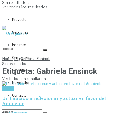
Sin resultados.
Ver todos los resultados
Proyecto
Secciones
Inspirate
Qi magazine
Home
Tag
Gabriela Ensinck
Sin resultados.
Etiqueta:
Gabriela Ensinck
EcoGuía
Ver todos los resultados
Newsletter
Cultura
Contacto
Un llamado a reflexionar y actuar en favor del
Ambiente