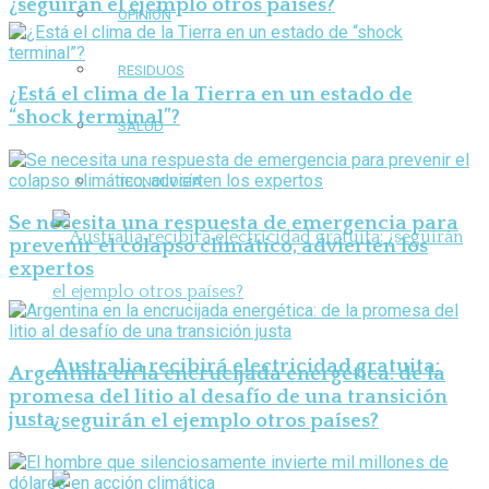
¿seguirán el ejemplo otros países?
OPINIÓN
RESIDUOS
¿Está el clima de la Tierra en un estado de
“shock terminal”?
SALUD
TECNOLOGÍA
Se necesita una respuesta de emergencia para
prevenir el colapso climático, advierten los
expertos
Australia recibirá electricidad gratuita:
Argentina en la encrucijada energética: de la
promesa del litio al desafío de una transición
justa
¿seguirán el ejemplo otros países?