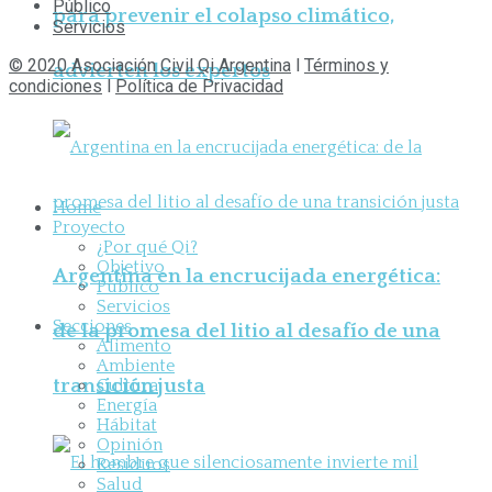
Público
para prevenir el colapso climático,
Servicios
© 2020 Asociación Civil Qi Argentina
l
Términos y
advierten los expertos
condiciones
l
Política de Privacidad
Home
Proyecto
¿Por qué Qi?
Objetivo
Argentina en la encrucijada energética:
Público
Servicios
Secciones
de la promesa del litio al desafío de una
Alimento
Ambiente
transición justa
Cultura
Energía
Hábitat
Opinión
Residuos
Salud