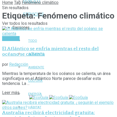
PÚBLICO
Home
Tag
Fenómeno climático
Sin resultados.
Etiqueta:
Fenómeno climático
SERVICIOS
Ver todos los resultados
Secciones
Ambiente
TODO
El Atlántico se enfría mientras el resto del
océano se calienta
ALIMENTO
por
Redacción
AMBIENTE
Mientras la temperatura de los océanos se calienta, un área
significativa en el Atlántico Norte parece desafiar esta
CULTURA
tendencia. La ...
Leer más
ENERGÍA
HÁBITAT
Australia recibirá electricidad gratuita: