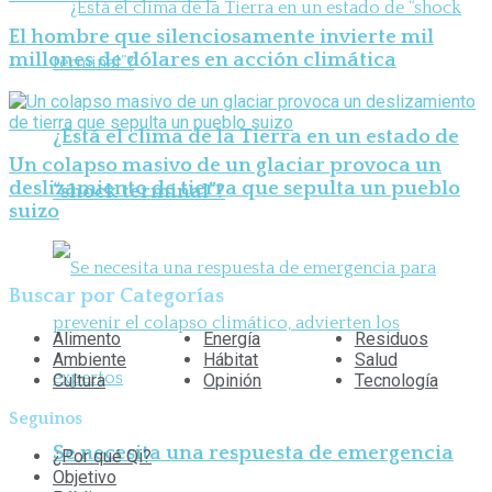
El hombre que silenciosamente invierte mil
millones de dólares en acción climática
¿Está el clima de la Tierra en un estado de
Un colapso masivo de un glaciar provoca un
deslizamiento de tierra que sepulta un pueblo
“shock terminal”?
suizo
Buscar por Categorías
Alimento
Energía
Residuos
Ambiente
Hábitat
Salud
Cultura
Opinión
Tecnología
Seguinos
Se necesita una respuesta de emergencia
¿Por qué Qi?
Objetivo