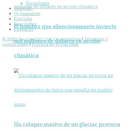
Tecnología
Inspirate
Qi magazine
EcoGuía
Newsletter
El hombre que silenciosamente invierte
Contacto
© 2020 Asociación Civil Qi Argentina
l
Términos y
mil millones de dólares en acción
condiciones
l
Política de Privacidad
climática
Un colapso masivo de un glaciar provoca