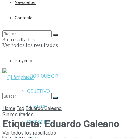
Newsletter
Contacto
Sin resultados.
Ver todos los resultados
Proyecto
¿POR QUÉ QI?
OBJETIVO
PÚBLICO
Home
Tag
Eduardo Galeano
Sin resultados.
Etiqueta:
Eduardo Galeano
SERVICIOS
Ver todos los resultados
Secciones