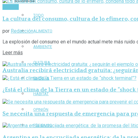
Opinión
TODO
La cultura del consumo, cultura de lo efímero, c
por
Redacción
ALIMENTO
La explosión del consumo en el mundo actual mete más ruido qu
AMBIENTE
Leer más
CULTURA
Australia recibirá electricidad gratuita: ¿seguirá
ENERGÍA
¿Está el clima de la Tierra en un estado de “shock
HÁBITAT
OPINIÓN
Se necesita una respuesta de emergencia para pre
RESIDUOS
Argentina en la encrucijada energética: de la prom