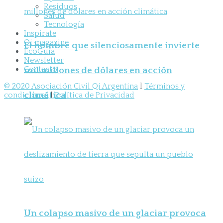
Residuos
Salud
Tecnología
Inspirate
Qi magazine
El hombre que silenciosamente invierte
EcoGuía
Newsletter
Contacto
mil millones de dólares en acción
© 2020 Asociación Civil Qi Argentina
l
Términos y
climática
condiciones
l
Política de Privacidad
Un colapso masivo de un glaciar provoca