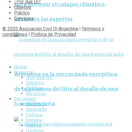
¿Por qué Qi?
para prevenir el colapso climático,
Objetivo
Público
Servicios
advierten los expertos
© 2020 Asociación Civil Qi Argentina
l
Términos y
condiciones
l
Política de Privacidad
Home
Proyecto
Argentina en la encrucijada energética:
¿Por qué Qi?
Objetivo
Público
de la promesa del litio al desafío de una
Servicios
Secciones
transición justa
Alimento
Ambiente
Cultura
Energía
Hábitat
Opinión