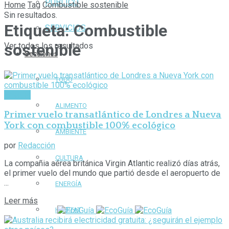
PÚBLICO
Home
Tag
Combustible sostenible
Sin resultados.
Etiqueta:
Combustible
SERVICIOS
sostenible
Ver todos los resultados
Secciones
TODO
Energía
ALIMENTO
Primer vuelo transatlántico de Londres a Nueva
York con combustible 100% ecológico
AMBIENTE
por
Redacción
CULTURA
La compañia aérea británica Virgin Atlantic realizó días atrás,
el primer vuelo del mundo que partió desde el aeropuerto de
...
ENERGÍA
Leer más
HÁBITAT