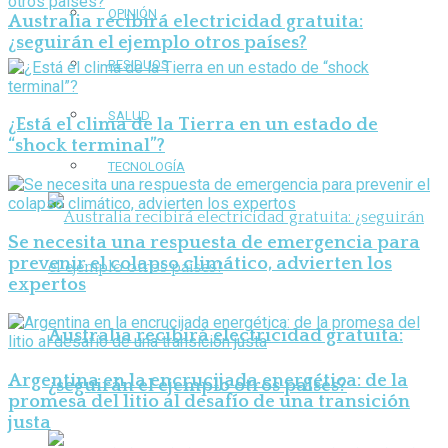
OPINIÓN
Australia recibirá electricidad gratuita:
¿seguirán el ejemplo otros países?
RESIDUOS
SALUD
¿Está el clima de la Tierra en un estado de
“shock terminal”?
TECNOLOGÍA
Se necesita una respuesta de emergencia para
prevenir el colapso climático, advierten los
expertos
Australia recibirá electricidad gratuita:
Argentina en la encrucijada energética: de la
¿seguirán el ejemplo otros países?
promesa del litio al desafío de una transición
justa