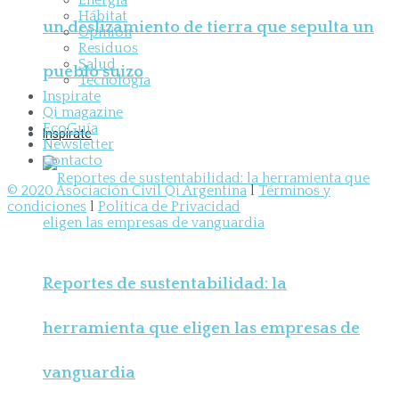
Energía
Hábitat
un deslizamiento de tierra que sepulta un
Opinión
Residuos
Salud
pueblo suizo
Tecnología
Inspirate
Qi magazine
EcoGuía
Inspirate
Newsletter
Contacto
© 2020 Asociación Civil Qi Argentina
l
Términos y
condiciones
l
Política de Privacidad
Reportes de sustentabilidad: la
herramienta que eligen las empresas de
vanguardia