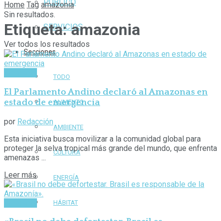
PÚBLICO
Home
Tag
amazonia
Sin resultados.
Etiqueta:
amazonia
SERVICIOS
Ver todos los resultados
Secciones
Ambiente
TODO
El Parlamento Andino declaró al Amazonas en
estado de emergencia
ALIMENTO
por
Redacción
AMBIENTE
Esta iniciativa busca movilizar a la comunidad global para
proteger la selva tropical más grande del mundo, que enfrenta
CULTURA
amenazas ...
Leer más
ENERGÍA
Ambiente
HÁBITAT