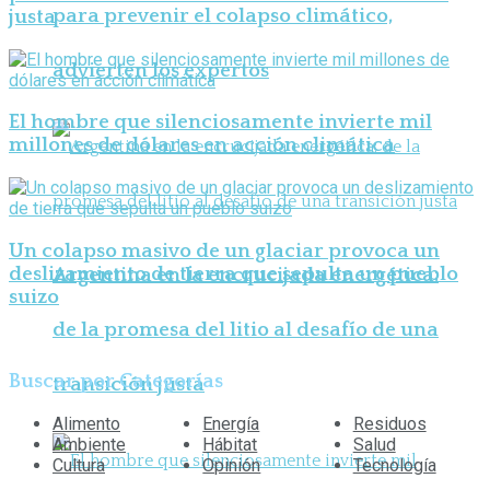
para prevenir el colapso climático,
justa
advierten los expertos
El hombre que silenciosamente invierte mil
millones de dólares en acción climática
Un colapso masivo de un glaciar provoca un
deslizamiento de tierra que sepulta un pueblo
Argentina en la encrucijada energética:
suizo
de la promesa del litio al desafío de una
Buscar por Categorías
transición justa
Alimento
Energía
Residuos
Ambiente
Hábitat
Salud
Cultura
Opinión
Tecnología