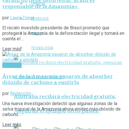
«Brasil no debe defortestar. Brasil es
OPINIÓN
responsable de la Amazonía».
por
Laura Zepol
RESIDUOS
El recién investido presidente de Brasil prometió que
protegerá la Amazonía de la deforestación ilegal y tomará en
SALUD
cuenta el ...
TECNOLOGÍA
Leer más
Ambiente
Áreas de la Amazonía pasaron de absorber
dióxido de carbono a emitirlo
por
Redacción
Australia recibirá electricidad gratuita:
Una nueva investigación detectó que algunas zonas de la
selva tropical de la Amazonía ahora emiten más dióxido de
¿seguirán el ejemplo otros países?
carbono ...
Leer más