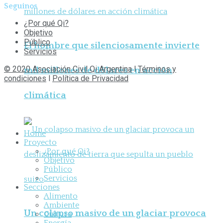
Seguinos
¿Por qué Qi?
Objetivo
Público
El hombre que silenciosamente invierte
Servicios
© 2020 Asociación Civil Qi Argentina
l
Términos y
mil millones de dólares en acción
condiciones
l
Política de Privacidad
climática
Home
Proyecto
¿Por qué Qi?
Objetivo
Público
Servicios
Secciones
Alimento
Ambiente
Un colapso masivo de un glaciar provoca
Cultura