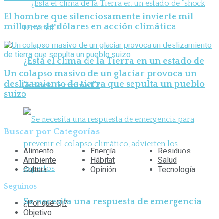
El hombre que silenciosamente invierte mil
millones de dólares en acción climática
¿Está el clima de la Tierra en un estado de
Un colapso masivo de un glaciar provoca un
deslizamiento de tierra que sepulta un pueblo
“shock terminal”?
suizo
Buscar por Categorías
Alimento
Energía
Residuos
Ambiente
Hábitat
Salud
Cultura
Opinión
Tecnología
Seguinos
Se necesita una respuesta de emergencia
¿Por qué Qi?
Objetivo