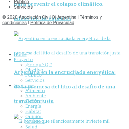
Público
para prevenir el colapso climático,
Servicios
© 2020 Asociación Civil Qi Argentina
l
Términos y
advierten los expertos
condiciones
l
Política de Privacidad
Home
Proyecto
¿Por qué Qi?
Objetivo
Argentina en la encrucijada energética:
Público
Servicios
Secciones
de la promesa del litio al desafío de una
Alimento
Ambiente
transición justa
Cultura
Energía
Hábitat
Opinión
Residuos
Salud