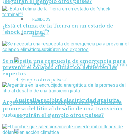
¿seguirán el ejemplo otros países?
OPINIÓN
RESIDUOS
¿Está el clima de la Tierra en un estado de
“shock terminal”?
SALUD
TECNOLOGÍA
Se necesita una respuesta de emergencia para
prevenir el colapso climático, advierten los
expertos
Australia recibirá electricidad gratuita:
Argentina en la encrucijada energética: de la
promesa del litio al desafío de una transición
justa
¿seguirán el ejemplo otros países?