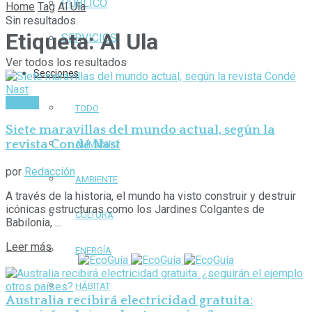
PÚBLICO
Home
Tag
Al Ula
Sin resultados.
Etiqueta:
Al Ula
SERVICIOS
Ver todos los resultados
Secciones
Cultura
TODO
Siete maravillas del mundo actual, según la
revista Condé Nast
ALIMENTO
por
Redacción
AMBIENTE
A través de la historia, el mundo ha visto construir y destruir
icónicas estructuras como los Jardines Colgantes de
CULTURA
Babilonia, ...
Leer más
ENERGÍA
HÁBITAT
Australia recibirá electricidad gratuita: