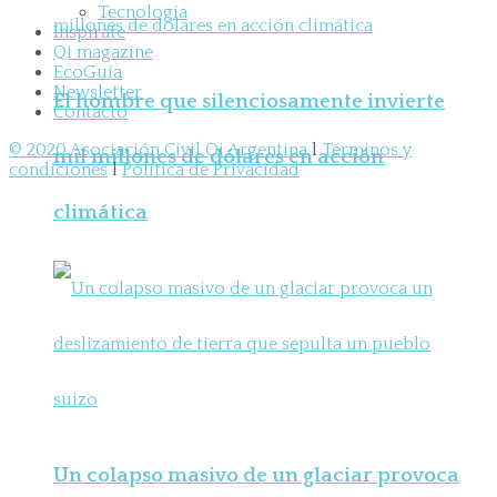
Tecnología
Inspirate
Qi magazine
EcoGuía
Newsletter
El hombre que silenciosamente invierte
Contacto
© 2020 Asociación Civil Qi Argentina
l
Términos y
mil millones de dólares en acción
condiciones
l
Política de Privacidad
climática
Un colapso masivo de un glaciar provoca