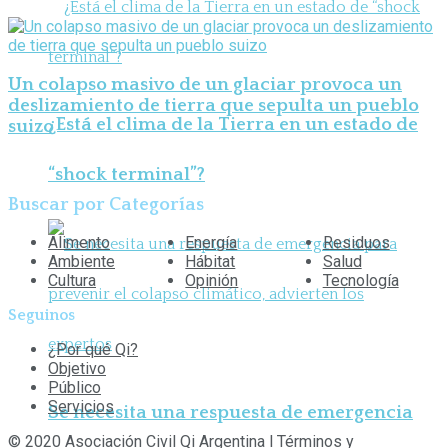
Un colapso masivo de un glaciar provoca un
deslizamiento de tierra que sepulta un pueblo
¿Está el clima de la Tierra en un estado de
suizo
“shock terminal”?
Buscar por Categorías
Alimento
Energía
Residuos
Ambiente
Hábitat
Salud
Cultura
Opinión
Tecnología
Seguinos
¿Por qué Qi?
Objetivo
Público
Servicios
Se necesita una respuesta de emergencia
© 2020 Asociación Civil Qi Argentina
l
Términos y