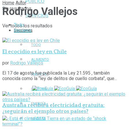
PÚBLICO
Home
Autor
Rodrigo Vallejos
Sin resultados.
SERVICIOS
Todo
Ver todos los resultados
Reviews
Secciones
TODO
El ecocidio es ley en Chile
ALIMENTO
por
Rodrigo Vallejos
El 17 de agosto fue publicada la Ley 21.595 , también
AMBIENTE
conocida como la “ley de delitos de cuello corbata”, que...
CULTURA
ENERGÍA
Australia recibirá electricidad gratuita:
¿seguirán el ejemplo otros países?
HÁBITAT