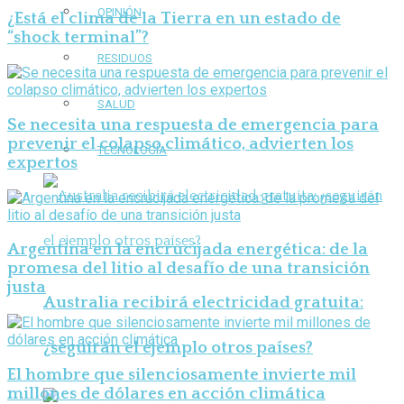
OPINIÓN
¿Está el clima de la Tierra en un estado de
“shock terminal”?
RESIDUOS
SALUD
Se necesita una respuesta de emergencia para
prevenir el colapso climático, advierten los
TECNOLOGÍA
expertos
Argentina en la encrucijada energética: de la
promesa del litio al desafío de una transición
justa
Australia recibirá electricidad gratuita:
¿seguirán el ejemplo otros países?
El hombre que silenciosamente invierte mil
millones de dólares en acción climática