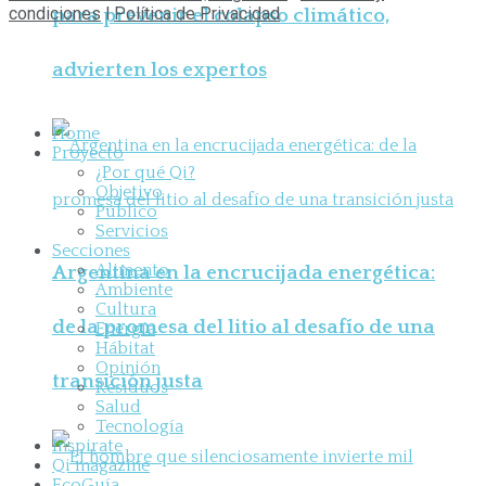
condiciones
l
Política de Privacidad
para prevenir el colapso climático,
advierten los expertos
Home
Proyecto
¿Por qué Qi?
Objetivo
Público
Servicios
Secciones
Alimento
Argentina en la encrucijada energética:
Ambiente
Cultura
de la promesa del litio al desafío de una
Energía
Hábitat
Opinión
transición justa
Residuos
Salud
Tecnología
Inspirate
Qi magazine
EcoGuía