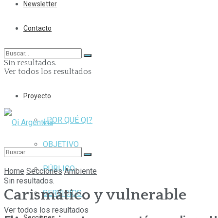
Newsletter
Contacto
Sin resultados.
Ver todos los resultados
Proyecto
¿POR QUÉ QI?
OBJETIVO
PÚBLICO
Home
Secciones
Ambiente
Sin resultados.
Carismático y vulnerable
SERVICIOS
Ver todos los resultados
Secciones