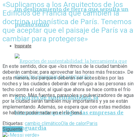
«Suplicamos a los Arquitectos de los
un deslizamiento de tierra que sepulta un
Edificios de Francia que cambien la
doctrina urbanística de París. Tenemos
pueblo suizo
que aceptar que el paisaje de París va a
cambiar para protegerse»
Inspirate
En este sentido, dice que «los ritmos de la ciudad también
deberán cambiar, para aprovechar las horas más frescas». De
esta manera, los parques deberán ser accesibles por las
noches y las ciudades deberán dar refugio a las personas sin
techo contra el calor, al igual que ahora se hace contra el frío
en invierno. Más fuentes, parasoles y pulverizadores de agua
Reportes de sustentabilidad: la
por la ciudad serán también muy importantes y ya se están
implementando. Además, se espera que con estas medidas
herramienta que eligen las empresas de
se habilite poder nadar en el río Sena.
Etiquetas:
cambio climático
Ola de calor
Paris
vanguardia
Siguiente