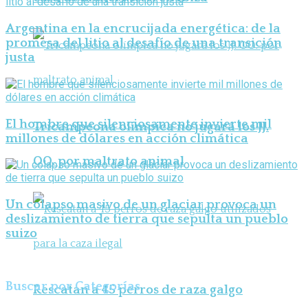
Argentina en la encrucijada energética: de la
promesa del litio al desafío de una transición
justa
El hombre que silenciosamente invierte mil
Tricampeona olímpica no jugará los JJ.
millones de dólares en acción climática
OO. por maltrato animal
Un colapso masivo de un glaciar provoca un
deslizamiento de tierra que sepulta un pueblo
suizo
Buscar por Categorías
Rescatan a 45 perros de raza galgo