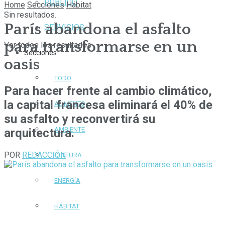
PÚBLICO
Home
Secciones
Hábitat
Sin resultados.
París abandona el asfalto
SERVICIOS
para transformarse en un
Ver todos los resultados
Secciones
oasis
TODO
Para hacer frente al cambio climático,
la capital francesa eliminará el 40% de
ALIMENTO
su asfalto y reconvertirá su
AMBIENTE
arquitectura.
POR
REDACCIÓN
CULTURA
ENERGÍA
HÁBITAT