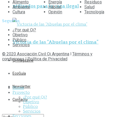
Alimento
Energía
Residuos
utilizados para la caza ilegal
Ambiente
Hábitat
Salud
Cultura
Opinión
Tecnología
Seguinos
¿Por qué Qi?
Objetivo
Público
Victoria de las “Abuelas por el clima”
Servicios
© 2020 Asociación Civil Qi Argentina
l
Términos y
condiciones
l
Política de Privacidad
Qi magazine
EcoGuía
Newsletter
Home
Proyecto
¿Por qué Qi?
Contacto
Objetivo
Público
Servicios
Secciones