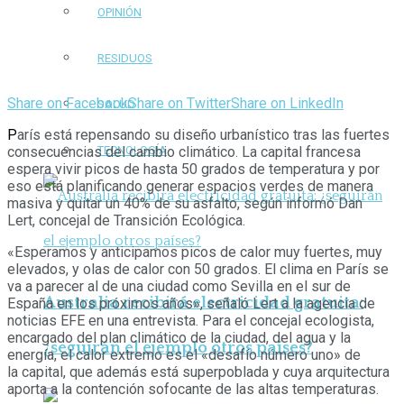
OPINIÓN
RESIDUOS
Share on Facebook
Share on Twitter
Share on LinkedIn
SALUD
P
arís está repensando su diseño urbanístico tras las fuertes
consecuencias del cambio climático. La capital francesa
TECNOLOGÍA
espera vivir picos de hasta 50 grados de temperatura y por
eso está planificando generar espacios verdes de manera
masiva y quitar un 40% de su asfalto, según informó Dan
Lert, concejal de Transición Ecológica.
«Esperamos y anticipamos picos de calor muy fuertes, muy
elevados, y olas de calor con 50 grados. El clima en París se
va a parecer al de una ciudad como Sevilla en el sur de
Australia recibirá electricidad gratuita:
España en los próximos años», señaló Lert a la agencia de
noticias EFE en una entrevista. Para el concejal ecologista,
encargado del plan climático de la ciudad, del agua y la
¿seguirán el ejemplo otros países?
energía, el calor extremo es el «desafío número uno» de
la capital, que además está superpoblada y cuya arquitectura
aporta a la contención sofocante de las altas temperaturas.