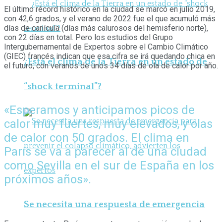
El último récord histórico en la ciudad se marcó en julio 2019,
con 42,6 grados, y el verano de 2022 fue el que acumuló más
días de canícula (días más calurosos del hemisferio norte),
con 22 días en total. Pero los estudios del Grupo
Intergubernamental de Expertos sobre el Cambio Climático
(GIEC) francés indican que esa cifra se irá quedando chica en
¿Está el clima de la Tierra en un estado de
el futuro, con veranos de unos 34 días de ola de calor por año.
“shock terminal”?
«Esperamos y anticipamos picos de
calor muy fuertes, muy elevados, y olas
de calor con 50 grados. El clima en
París se va a parecer al de una ciudad
como Sevilla en el sur de España en los
próximos años».
Se necesita una respuesta de emergencia