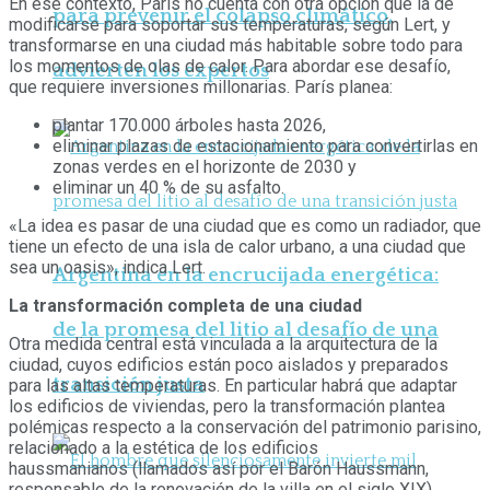
En ese contexto, París no cuenta con otra opción que la de
para prevenir el colapso climático,
modificarse para soportar sus temperaturas, según Lert, y
transformarse en una ciudad más habitable sobre todo para
los momentos de olas de calor. Para abordar ese desafío,
advierten los expertos
que requiere inversiones millonarias. París planea:
plantar 170.000 árboles hasta 2026,
eliminar plazas de estacionamiento para convertirlas en
zonas verdes en el horizonte de 2030 y
eliminar un 40 % de su asfalto.
«La idea es pasar de una ciudad que es como un radiador, que
tiene un efecto de una isla de calor urbano, a una ciudad que
sea un oasis», indica Lert.
Argentina en la encrucijada energética:
La transformación completa de una ciudad
de la promesa del litio al desafío de una
Otra medida central está vinculada a la arquitectura de la
ciudad, cuyos edificios están poco aislados y preparados
transición justa
para las altas temperaturas. En particular habrá que adaptar
los edificios de viviendas, pero la transformación plantea
polémicas respecto a la conservación del patrimonio parisino,
relacionado a la estética de los edificios
haussmanianos (llamados así por el Barón Haussmann,
responsable de la renovación de la villa en el siglo XIX).