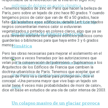
«Tenemos tejados de zinc en Paris que hacen la belleza de
París, pero sobre un tejado de zinc hace 80 grados. Y cuando
tengamos picos de calor que van de 40 a 50 grados, hace
El hombre que silenciosamente invierte
falta que aislemos esos edificios», detalló Lert. Los tejados
negros concentrarían menos calor si estuvieran
vegetalizados o pintados en colores claros, algo que ya se
mil millones de dólares en acción
está llevando adelante con algunos edificios públicos como
guarderías o bibliotecas para que haya entre 3 y 6 grados
menos.
climática
Pero las obras necesarias para mejorar el aislamiento en el
interior son a veces frenadas por las autorizaciones que
velan por la conservación del patrimonio. «Suplicamos a los
Arquitectos de los Edificios de Francia que cambien la
doctrina urbanística de París. Tenemos que aceptar que el
paisaje de París va a cambiar para protegerse», dice el
concejal. «Una persona mayor que vive bajo un tejado sin
aislar tiene 4 veces más probabilidades de morir de calor»,
dice en base en estudios de una ola de calor intensa de 2003.
Un colapso masivo de un glaciar provoca