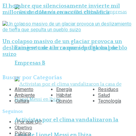
El hombre que silenciosamente invierte mil
millones de dólares en acción climática
Un colapso masivo de un glaciar provoca un
deslizamiento de tierra que sepulta un pueblo
Exing se une a la comunidad global de
suizo
Empresas B
Buscar por Categorías
Alimento
Energía
Residuos
Ambiente
Hábitat
Salud
Cultura
Opinión
Tecnología
Seguinos
Activistas por el clima vandalizaron la
¿Por qué Qi?
Objetivo
Público
casa de Lionel Messi en Ibiza