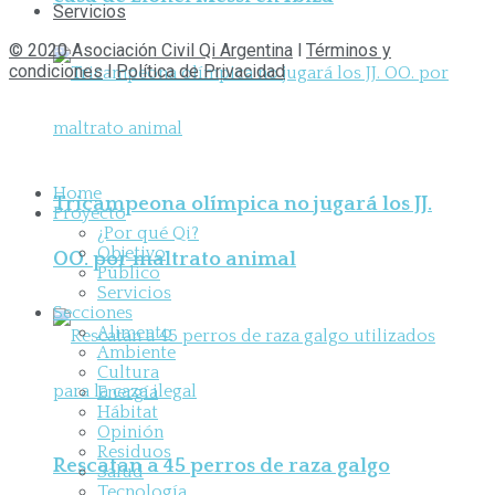
Servicios
© 2020 Asociación Civil Qi Argentina
l
Términos y
condiciones
l
Política de Privacidad
Home
Tricampeona olímpica no jugará los JJ.
Proyecto
¿Por qué Qi?
Objetivo
OO. por maltrato animal
Público
Servicios
Secciones
Alimento
Ambiente
Cultura
Energía
Hábitat
Opinión
Residuos
Rescatan a 45 perros de raza galgo
Salud
Tecnología