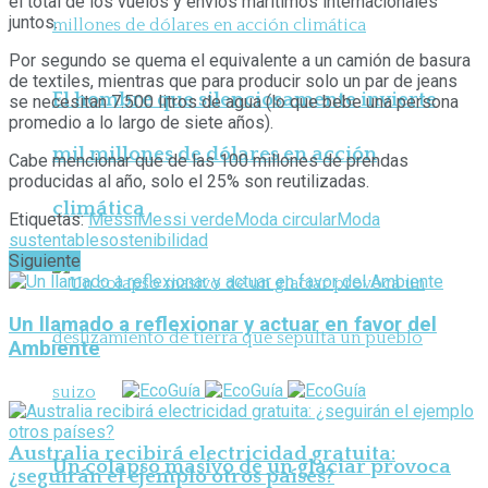
el total de los vuelos y envíos marítimos internacionales
juntos.
Por segundo se quema el equivalente a un camión de basura
de textiles, mientras que para producir solo un par de jeans
El hombre que silenciosamente invierte
se necesitan 7.500 litros de agua (lo que bebe una persona
promedio a lo largo de siete años).
mil millones de dólares en acción
Cabe mencionar que de las 100 millones de prendas
producidas al año, solo el 25% son reutilizadas.
climática
Etiquetas:
Messi
Messi verde
Moda circular
Moda
sustentable
sostenibilidad
Siguiente
Un llamado a reflexionar y actuar en favor del
Ambiente
Australia recibirá electricidad gratuita:
Un colapso masivo de un glaciar provoca
¿seguirán el ejemplo otros países?