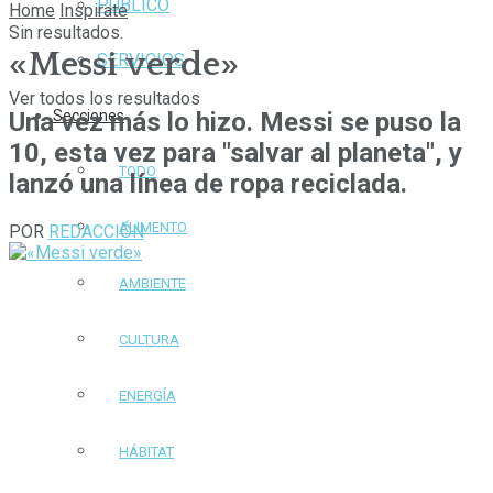
PÚBLICO
Home
Inspirate
Sin resultados.
«Messi verde»
SERVICIOS
Ver todos los resultados
Una vez más lo hizo. Messi se puso la
Secciones
10, esta vez para "salvar al planeta", y
TODO
lanzó una línea de ropa reciclada.
ALIMENTO
POR
REDACCIÓN
AMBIENTE
CULTURA
ENERGÍA
HÁBITAT