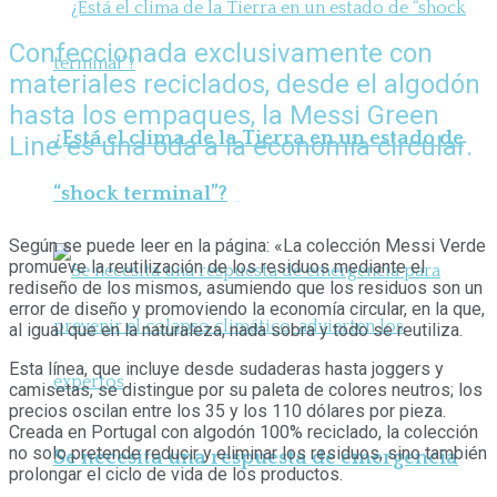
Confeccionada exclusivamente con
materiales reciclados, desde el algodón
hasta los empaques, la Messi Green
¿Está el clima de la Tierra en un estado de
Line es una oda a la economía circular.
“shock terminal”?
Según se puede leer en la página: «La colección Messi Verde
promueve la reutilización de los residuos mediante el
rediseño de los mismos, asumiendo que los residuos son un
error de diseño y promoviendo la economía circular, en la que,
al igual que en la naturaleza, nada sobra y todo se reutiliza.
Esta línea, que incluye desde sudaderas hasta joggers y
camisetas, se distingue por su paleta de colores neutros; los
precios oscilan entre los 35 y los 110 dólares por pieza.
Creada en Portugal con algodón 100% reciclado, la colección
no solo pretende reducir y eliminar los residuos, sino también
Se necesita una respuesta de emergencia
prolongar el ciclo de vida de los productos.