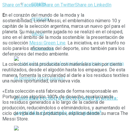
OPINIÓN
Share on Facebook
Share on Twitter
Share on LinkedIn
E
n el corazón del mundo de la moda y la
RESIDUOS
sostenibilidad, Lionel Messi, el emblemático número 10 y
capitán de la selección argentina, marca un nuevo gol para el
planeta. Su más reciente jugada no se realizó en el césped,
SALUD
sino en el ámbito de la moda sostenible: la presentación de
su colección
Messi Green Line
. La iniciativa, es un triunfo no
solo para los aficionados del deporte, sino también para los
TECNOLOGÍA
defensores del medio ambiente.
La colección está producida con materiales cien por ciento
reutilizados, desde el algodón hasta los empaques. De esta
manera, fomenta la circularidad al darle a los residuos textiles
una nueva oportunidad, una nueva vida.
«Esta colección está fabricada de forma responsable en
Portugal con algodón 100% de desecho, revalorizando
Australia recibirá electricidad gratuita:
los residuos generados a lo largo de la cadena de
producción, reduciéndolos o eliminándolos, y aumentando el
¿seguirán el ejemplo otros países?
ciclo de vida de los productos», explican desde su marca The
Messi Store.