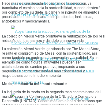
para prevenir el colapso climático,
Hace más de una década, el capitán de la selección, ya
transitaba el camino hacia la sostenibilidad, cuando desterró
por completo de su dieta la carne y la ingesta de alimentos
advierten los expertos
procesados o contaminados con pesticidas, herbicidas,
antibióticos y medicamentos.
La colección Messi Verde promueve la reutilización de los res
rediseño de los mismos y dándole una nueva vida.
La colección Messi Verde, gestionada por The Messi Store,
resalta el compromiso de Messi con la sostenibilidad, así
como también su gusto por la innovación y la calidad. Es un
Argentina en la encrucijada energética:
ejemplo de cómo figuras influyentes pueden ser
catalizadores de cambio positivo, inspirando a sus
de la promesa del litio al desafío de una
seguidores a tomar decisiones más conscientes y
respetuosas con el medio ambiente.
transición justa
Moda, la industria más contaminante
La industria de la moda es la segunda más contaminante del
mundo, según la Conferencia de la ONU sobre Comercio y
Desarrollo (UNCTAD). Genera más emisiones de carbono que