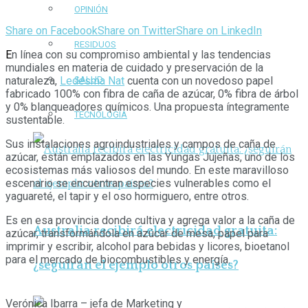
OPINIÓN
Share on Facebook
Share on Twitter
Share on LinkedIn
RESIDUOS
E
n línea con su compromiso ambiental y las tendencias
mundiales en materia de cuidado y preservación de la
naturaleza,
Ledesma Nat
cuenta con un novedoso papel
SALUD
fabricado 100% con fibra de caña de azúcar, 0% fibra de árbol
y 0% blanqueadores químicos. Una propuesta íntegramente
TECNOLOGÍA
sustentable.
Sus instalaciones agroindustriales y campos de caña de
azúcar, están emplazados en las Yungas Jujeñas, uno de los
ecosistemas más valiosos del mundo. En este maravilloso
escenario se encuentran especies vulnerables como el
yaguareté, el tapir y el oso hormiguero, entre otros.
Es en esa provincia donde cultiva y agrega valor a la caña de
Australia recibirá electricidad gratuita:
azúcar, transformándola en azúcar de mesa, papel para
imprimir y escribir, alcohol para bebidas y licores, bioetanol
para el mercado de biocombustibles y energía.
¿seguirán el ejemplo otros países?
Verónica Ibarra – jefa de Marketing y