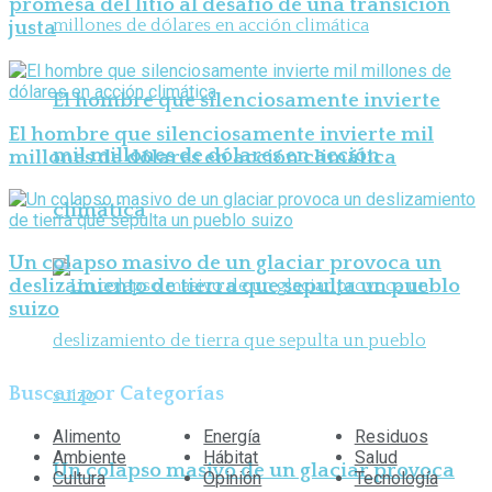
promesa del litio al desafío de una transición
justa
El hombre que silenciosamente invierte
El hombre que silenciosamente invierte mil
mil millones de dólares en acción
millones de dólares en acción climática
climática
Un colapso masivo de un glaciar provoca un
deslizamiento de tierra que sepulta un pueblo
suizo
Buscar por Categorías
Alimento
Energía
Residuos
Ambiente
Hábitat
Salud
Un colapso masivo de un glaciar provoca
Cultura
Opinión
Tecnología