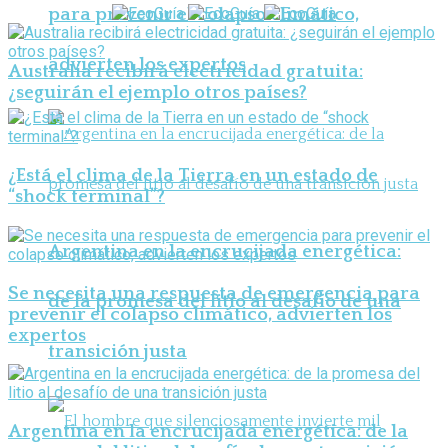
para prevenir el colapso climático,
advierten los expertos
Australia recibirá electricidad gratuita:
¿seguirán el ejemplo otros países?
¿Está el clima de la Tierra en un estado de
“shock terminal”?
Argentina en la encrucijada energética:
Se necesita una respuesta de emergencia para
de la promesa del litio al desafío de una
prevenir el colapso climático, advierten los
expertos
transición justa
Argentina en la encrucijada energética: de la