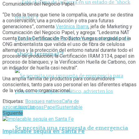
Comunicación del Negocio Papel.
“De toda la tierra que tiene la compañía, una parte se destina
a conservación, una a producción y otra para futuras
generaciones”, comenta
Verónica Ibarra
, jefa de Marketing y
Comunicación del Negocio Papel, y agrega: “Ledesma NAT
cuenta con la Certificación Producto Yungas otorgada por la
¿Está el clima de la Tierra en un estado de
ONG ambientalista que valida el uso de fibra de celulosa
alternativa y la protección del entorno natural durante todo el
“shock terminal”?
proceso de producción; la Certificación IRAM 3134, papel sin
proceso de blanqueo; y la Verificación Huella de Carbono, con
un indicador de huella casi neutral”.
Una amplia familia de productos para consumidores
conscientes, tanto para uso personal en las diferentes etapas
de la vida, como organizacional.
Etiquetas:
Bosques nativos
Caña de
azúcar
Jujuy
Jungas
Papel
Sustentable
Siguiente
Se necesita una respuesta de emergencia
Implacable sequía en Santa Fe