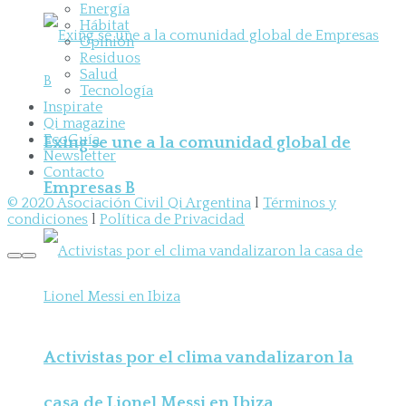
Energía
Hábitat
Opinión
Residuos
Salud
Tecnología
Inspirate
Qi magazine
EcoGuía
Exing se une a la comunidad global de
Newsletter
Contacto
Empresas B
© 2020 Asociación Civil Qi Argentina
l
Términos y
condiciones
l
Política de Privacidad
Activistas por el clima vandalizaron la
casa de Lionel Messi en Ibiza