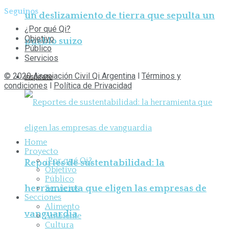
Seguinos
un deslizamiento de tierra que sepulta un
¿Por qué Qi?
Objetivo
pueblo suizo
Público
Servicios
© 2020 Asociación Civil Qi Argentina
l
Términos y
Inspirate
condiciones
l
Política de Privacidad
Home
Proyecto
¿Por qué Qi?
Reportes de sustentabilidad: la
Objetivo
Público
herramienta que eligen las empresas de
Servicios
Secciones
Alimento
vanguardia
Ambiente
Cultura