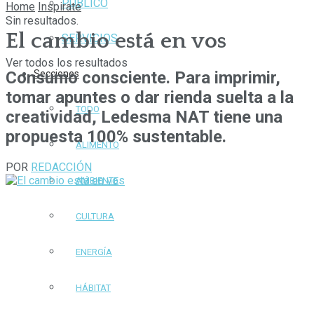
PÚBLICO
Home
Inspirate
Sin resultados.
El cambio está en vos
SERVICIOS
Ver todos los resultados
Consumo consciente. Para imprimir,
Secciones
tomar apuntes o dar rienda suelta a la
TODO
creatividad, Ledesma NAT tiene una
propuesta 100% sustentable.
ALIMENTO
POR
REDACCIÓN
AMBIENTE
CULTURA
ENERGÍA
HÁBITAT