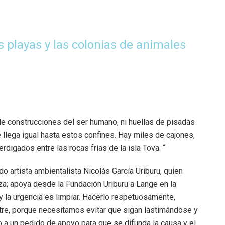
s playas y las colonias de animales
 de construcciones del ser humano, ni huellas de pisadas
 llega igual hasta estos confines. Hay miles de cajones,
igados entre las rocas frías de la isla Tova. “
ido artista ambientalista Nicolás García Uriburu, quien
za; apoya desde la Fundación Uriburu a Lange en la
 la urgencia es limpiar. Hacerlo respetuosamente,
stre, porque necesitamos evitar que sigan lastimándose y
to a un pedido de apoyo para que se difunda la causa y el