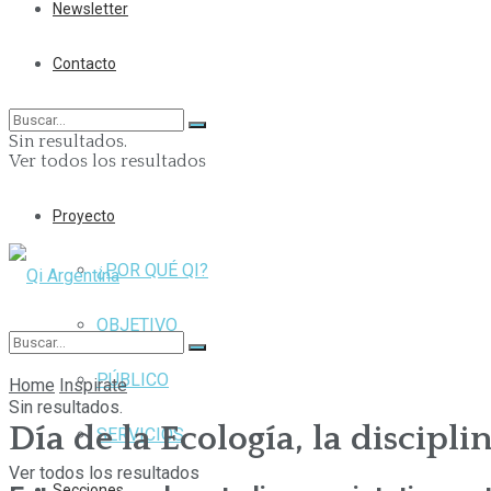
Newsletter
Contacto
Sin resultados.
Ver todos los resultados
Proyecto
¿POR QUÉ QI?
OBJETIVO
PÚBLICO
Home
Inspirate
Sin resultados.
Día de la Ecología, la discipli
SERVICIOS
Ver todos los resultados
Secciones