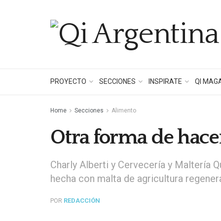
PROYECTO
SECCIONES
INSPIRATE
QI MAG
Home
Secciones
Alimento
Otra forma de hacer
Charly Alberti y Cervecería y Maltería 
hecha con malta de agricultura regenera
POR
REDACCIÓN