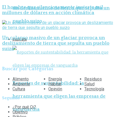
El hombre que silenciosamente invierte mil
un deslizamiento de tierra que sepulta un
millones de dólares en acción climática
pueblo suizo
Un colapso masivo de un glaciar provoca un
Inspirate
deslizamiento de tierra que sepulta un pueblo
suizo
Buscar por Categorías
Alimento
Energía
Residuos
Reportes de sustentabilidad: la
Ambiente
Hábitat
Salud
Cultura
Opinión
Tecnología
herramienta que eligen las empresas de
Seguinos
¿Por qué Qi?
vanguardia
Objetivo
Público