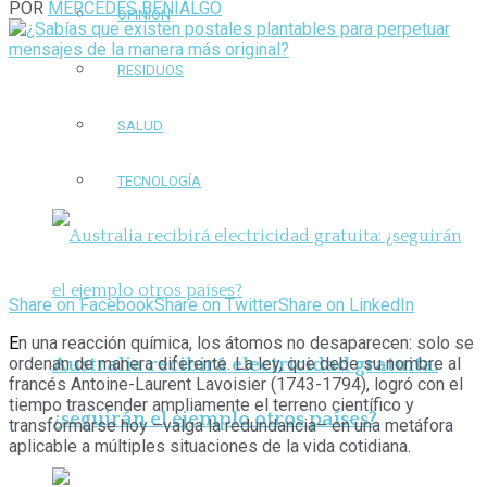
POR
MERCEDES BENIALGO
OPINIÓN
RESIDUOS
SALUD
TECNOLOGÍA
Share on Facebook
Share on Twitter
Share on LinkedIn
E
n una reacción química, los átomos no desaparecen: solo se
Australia recibirá electricidad gratuita:
ordenan de manera diferente. La ley, que debe su nombre al
francés Antoine-Laurent Lavoisier (1743-1794), logró con el
tiempo trascender ampliamente el terreno científico y
¿seguirán el ejemplo otros países?
transformarse hoy –valga la redundancia– en una metáfora
aplicable a múltiples situaciones de la vida cotidiana.