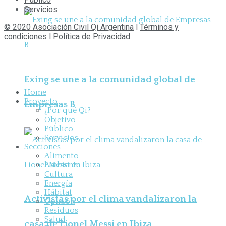
Servicios
© 2020 Asociación Civil Qi Argentina
l
Términos y
condiciones
l
Política de Privacidad
Exing se une a la comunidad global de
Home
Proyecto
Empresas B
¿Por qué Qi?
Objetivo
Público
Servicios
Secciones
Alimento
Ambiente
Cultura
Energía
Hábitat
Activistas por el clima vandalizaron la
Opinión
Residuos
Salud
casa de Lionel Messi en Ibiza