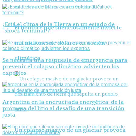
¿Está el clima de la Tierra en un estado de
El hombre que silenciosamente invierte
“shock terminal”?
mil millones de dólares en acción
climática
Se necesita una respuesta de emergencia para
prevenir el colapso climático, advierten los
expertos
Argentina en la encrucijada energética: de la
promesa del litio al desafío de una transición
justa
Un colapso masivo de un glaciar provoca