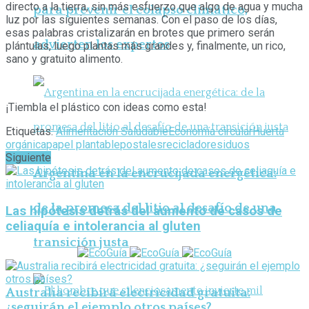
directo a la tierra, sin más esfuerzo que algo de agua y mucha
para prevenir el colapso climático,
luz por las siguientes semanas. Con el paso de los días,
esas palabras cristalizarán en brotes que primero serán
advierten los expertos
plántulas, luego plantas más grandes y, finalmente, un rico,
sano y gratuito alimento.
¡Tiembla el plástico con ideas como esta!
Etiquetas:
Alimentación Saludable
Economía circular
Huerta
orgánica
papel plantable
postales
reciclado
residuos
Siguiente
Argentina en la encrucijada energética:
de la promesa del litio al desafío de una
Las hipótesis detrás del aumento de casos de
celiaquía e intolerancia al gluten
transición justa
Australia recibirá electricidad gratuita:
¿seguirán el ejemplo otros países?