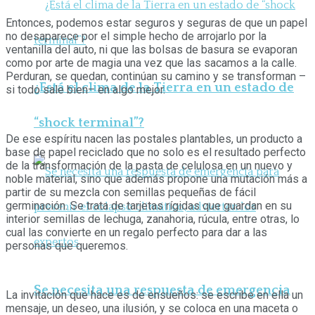
Entonces, podemos estar seguros y seguras de que un papel
no desaparece por el simple hecho de arrojarlo por la
ventanilla del auto, ni que las bolsas de basura se evaporan
como por arte de magia una vez que las sacamos a la calle.
Perduran, se quedan, continúan su camino y se transforman –
¿Está el clima de la Tierra en un estado de
si todo sale bien– en algo mejor.
“shock terminal”?
De ese espíritu nacen las postales plantables, un producto a
base de papel reciclado que no solo es el resultado perfecto
de la transformación de la pasta de celulosa en un nuevo y
noble material, sino que además propone una mutación más a
partir de su mezcla con semillas pequeñas de fácil
germinación. Se trata de tarjetas rígidas que guardan en su
interior semillas de lechuga, zanahoria, rúcula, entre otras, lo
cual las convierte en un regalo perfecto para dar a las
personas que queremos.
Se necesita una respuesta de emergencia
La invitación que hace es de ensueños: se escribe en ella un
mensaje, un deseo, una ilusión, y se coloca en una maceta o