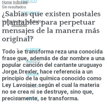
PÚBLICO
Home
Inspirate
Sin resultados.
¿Sabías que existen postales
SERVICIOS
plantables para perpetuar
Ver todos los resultados
Secciones
mensajes de la manera más
original?
TODO
ALIMENTO
Todo se transforma reza una conocida
frase que, además de dar nombre a una
AMBIENTE
popular canción del cantante uruguayo
Jorge Drexler, hace referencia a un
CULTURA
principio de la química conocido como
Ley Lavoisier según el cual la materia
ENERGÍA
no se crea ni se destruye, sino que,
precisamente, se transforma.
HÁBITAT