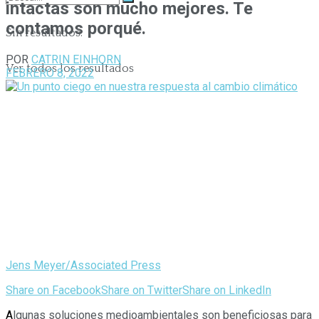
intactas son mucho mejores. Te
contamos porqué.
Sin resultados.
POR
CATRIN EINHORN
Ver todos los resultados
FEBRERO 8, 2022
Jens Meyer/Associated Press
Share on Facebook
Share on Twitter
Share on LinkedIn
A
lgunas soluciones medioambientales son beneficiosas para