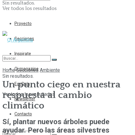
Sin resultados.
Ver todos los resultados
Proyecto
Secciones
Inspirate
Qi magazine
Home
Secciones
Ambiente
Sin resultados.
Un punto ciego en nuestra
EcoGuía
respuesta al cambio
Ver todos los resultados
Newsletter
climático
Contacto
Sí, plantar nuevos árboles puede
ayudar. Pero las áreas silvestres