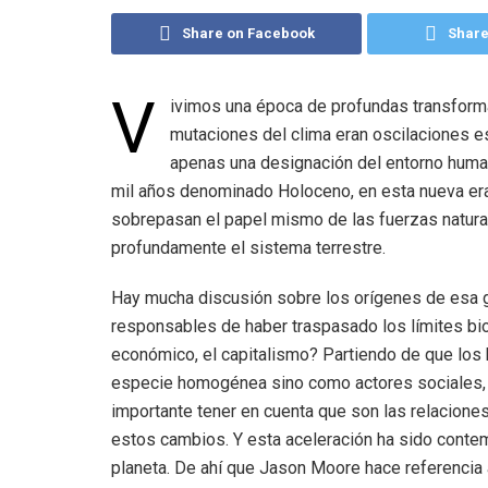
Share on Facebook
Share
V
ivimos una época de profundas transform
mutaciones del clima eran oscilaciones es
apenas una designación del entorno human
mil años denominado Holoceno, en esta nueva era
sobrepasan el papel mismo de las fuerzas natura
profundamente el sistema terrestre.
Hay mucha discusión sobre los orígenes de esa g
responsables de haber traspasado los límites bi
económico, el capitalismo? Partiendo de que los
especie homogénea sino como actores sociales, c
importante tener en cuenta que son las relacion
estos cambios. Y esta aceleración ha sido contem
planeta. De ahí que Jason Moore hace referencia a