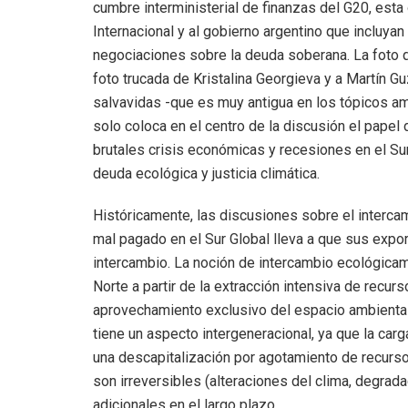
cumbre interministerial de finanzas del G20, esta
Internacional y al gobierno argentino que incluyan
negociaciones sobre la deuda soberana. La foto q
foto trucada de Kristalina Georgieva y a Martín G
salvavidas -que es muy antigua en los tópicos am
solo coloca en el centro de la discusión el papel
brutales crisis económicas y recesiones en el Sur
deuda ecológica y justicia climática.
Históricamente, las discusiones sobre el interca
mal pagado en el Sur Global lleva a que sus expor
intercambio. La noción de intercambio ecológica
Norte a partir de la extracción intensiva de recurs
aprovechamiento exclusivo del espacio ambienta
tiene un aspecto intergeneracional, ya que la carg
una descapitalización por agotamiento de recurso
son irreversibles (alteraciones del clima, degrad
adicionales en el largo plazo.