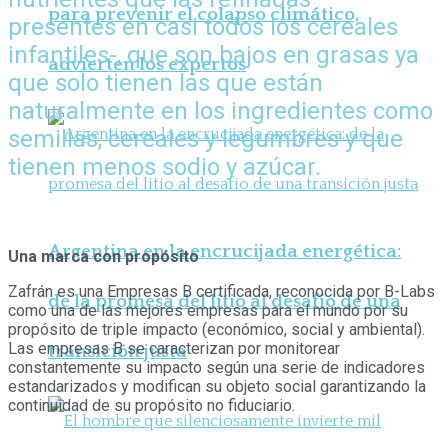
para prevenir el colapso climático,
presentes en casi todos los cereales
infantiles-, que son bajos en grasas ya
advierten los expertos
que solo tienen las que están
naturalmente en los ingredientes como
semillas, cereales y legumbres y que
tienen menos sodio y azúcar.
Argentina en la encrucijada energética:
Una marca con propósito
Zafrán es una Empresas B certificada, reconocida por B-Labs
de la promesa del litio al desafío de una
como una de las mejores empresas para el mundo por su
propósito de triple impacto (económico, social y ambiental).
Las empresas B se caracterizan por monitorear
transición justa
constantemente su impacto según una serie de indicadores
estandarizados y modifican su objeto social garantizando la
continuidad de su propósito no fiduciario.