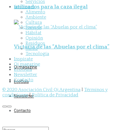
Servicios
utilizados para la caza ilegal
Secciones
Alimento
Ambiente
Cultura
Energía
Hábitat
Opinión
Residuos
Victoria de las “Abuelas por el clima”
Salud
Tecnología
Inspirate
Qi magazine
Qi magazine
EcoGuía
Newsletter
Contacto
EcoGuía
© 2020 Asociación Civil Qi Argentina
l
Términos y
condiciones
l
Política de Privacidad
Newsletter
Contacto