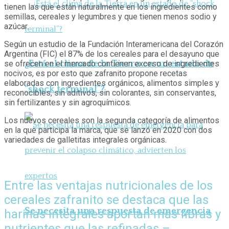
tienen las que están naturalmente en los ingredientes como
semillas, cereales y legumbres y que tienen menos sodio y
azúcar.
Según un estudio de la Fundación Interamericana del Corazón
Argentina (FIC) el 87% de los cereales para el desayuno que
¿Está el clima de la Tierra en un estado de
se ofrecen en el mercado contienen exceso de ingredientes
nocivos, es por esto que zafranito propone recetas
elaboradas con ingredientes orgánicos, alimentos simples y
“shock terminal”?
reconocibles, sin aditivos, sin colorantes, sin conservantes,
sin fertilizantes y sin agroquímicos.
Los nuevos cereales son la segunda categoría de alimentos
en la que participa la marca, que se lanzó en 2020 con dos
variedades de galletitas integrales orgánicas.
Entre las ventajas nutricionales de los
cereales zafranito se destaca que las
Se necesita una respuesta de emergencia
harinas integrales aportan más fibras y
nutrientes que las refinadas –