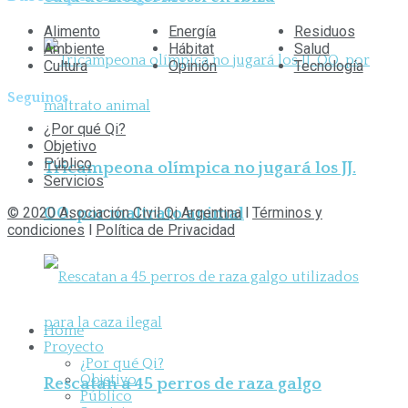
Alimento
Energía
Residuos
Ambiente
Hábitat
Salud
Cultura
Opinión
Tecnología
Seguinos
¿Por qué Qi?
Objetivo
Público
Tricampeona olímpica no jugará los JJ.
Servicios
OO. por maltrato animal
© 2020 Asociación Civil Qi Argentina
l
Términos y
condiciones
l
Política de Privacidad
Home
Proyecto
¿Por qué Qi?
Objetivo
Rescatan a 45 perros de raza galgo
Público