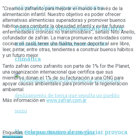
“Creamos zafranito para mejorar el mundo a través de la
alimentación infantil. Nuestro objetivo es poder ofrecer
alternativas alimenticias superadoras y promover buenos
hábitos para combatir la obesidad infantil y evitar futuras
El hombre que silenciosamente invierte
enfermedades crónicas no transmisibles”, señaló Nito Anello,
cofundador de zafrán. La marca promueve actividades como
mil millones de dólares en acción
cocinar en casa, tener una huerta, hacer deporte al aire libre,
leer, pintar, entre otras, tendientes a construir buenos hábitos
y un futuro mejor.
climática
Tanto zafrán como zafranito son parte de 1% for the Planet,
una organización internacional que certifica que sus
miembros donan el 1% de su facturación a una ONG para
apoyar causas ambientales para promover la regeneración
ambiental.
Más información en
www.zafran.com.ar
Un colapso masivo de un glaciar provoca
Etiquetas:
Empresas B
Industria alimentaria