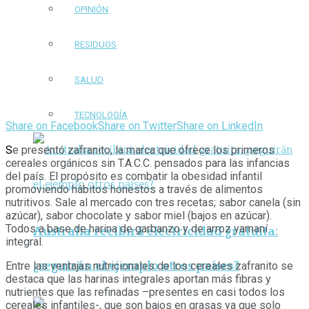
OPINIÓN
RESIDUOS
SALUD
TECNOLOGÍA
Share on Facebook
Share on Twitter
Share on LinkedIn
S
e presentó zafranito, la marca que ofrece los primeros
cereales orgánicos sin T.A.C.C. pensados para las infancias
del país. El propósito es combatir la obesidad infantil
promoviendo hábitos honestos a través de alimentos
nutritivos. Sale al mercado con tres recetas; sabor canela (sin
azúcar), sabor chocolate y sabor miel (bajos en azúcar).
Todos a base de harina de garbanzo y de arroz yamaní
Australia recibirá electricidad gratuita:
integral.
¿seguirán el ejemplo otros países?
Entre las ventajas nutricionales de los cereales zafranito se
destaca que las harinas integrales aportan más fibras y
nutrientes que las refinadas –presentes en casi todos los
cereales infantiles-, que son bajos en grasas ya que solo