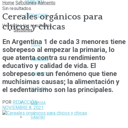
PÚBLICO
Home
Secciones
Alimento
Sin resultados.
Cereales orgánicos para
SERVICIOS
chicos y chicas
Ver todos los resultados
Secciones
En Argentina 1 de cada 3 menores tiene
TODO
sobrepeso al empezar la primaria, lo
que atenta contra su rendimiento
ALIMENTO
educativo y calidad de vida. El
sobrepeso es un fenómeno que tiene
AMBIENTE
muchísimas causas; la alimentación y
el sedentarismo son las principales.
CULTURA
POR
REDACCIÓN
ENERGÍA
NOVIEMBRE 8, 2021
HÁBITAT