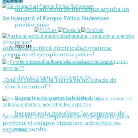
Siguiente
un deslizamiento de tierra que sepulta un
Se inauguró el Parque Eólico Budweiser
pueblo suizo
Inspirate
Australia recibirá electricidad gratuita:
¿seguirán el ejemplo otros países?
¿Está el clima de la Tierra en un estado de
“shock terminal”?
Reportes de sustentabilidad: la
herramienta que eligen las empresas de
Se necesita una respuesta de emergencia para
prevenir el colapso climático, advierten los
vanguardia
expertos