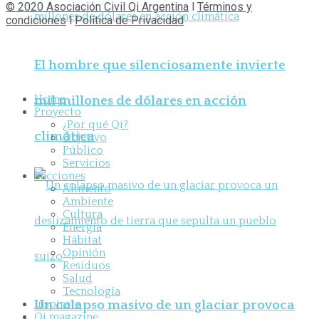
© 2020 Asociación Civil Qi Argentina
l
Términos y
condiciones
l
Política de Privacidad
El hombre que silenciosamente invierte
Home
mil millones de dólares en acción
Proyecto
¿Por qué Qi?
climática
Objetivo
Público
Servicios
Secciones
Alimento
Ambiente
Cultura
Energía
Hábitat
Opinión
Residuos
Salud
Tecnología
Inspirate
Un colapso masivo de un glaciar provoca
Qi magazine