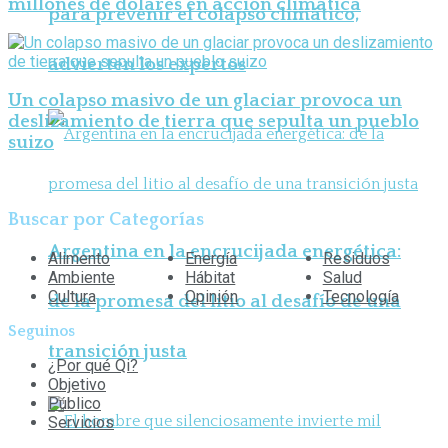
millones de dólares en acción climática
para prevenir el colapso climático,
advierten los expertos
Un colapso masivo de un glaciar provoca un
deslizamiento de tierra que sepulta un pueblo
suizo
Buscar por Categorías
Argentina en la encrucijada energética:
Alimento
Energía
Residuos
Ambiente
Hábitat
Salud
Cultura
Opinión
Tecnología
de la promesa del litio al desafío de una
Seguinos
transición justa
¿Por qué Qi?
Objetivo
Público
Servicios