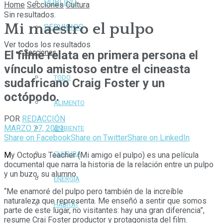
PÚBLICO
Home
Secciones
Cultura
Sin resultados.
Mi maestro el pulpo
SERVICIOS
Ver todos los resultados
El filme relata en primera persona el
Secciones
vínculo amistoso entre el cineasta
TODO
sudafricano Craig Foster y un
octópodo.
ALIMENTO
POR
REDACCIÓN
MARZO 27, 2021
AMBIENTE
Share on Facebook
Share on Twitter
Share on LinkedIn
CULTURA
M
y Octopus Teacher (Mi amigo el pulpo) es una película
documental que narra la historia de la relación entre un pulpo
y un buzo, su alumno.
ENERGÍA
“Me enamoré del pulpo pero también de la increíble
naturaleza que representa. Me enseñó a sentir que somos
HÁBITAT
parte de este lugar, no visitantes: hay una gran diferencia”,
resume Crai Foster productor y protagonista del film.