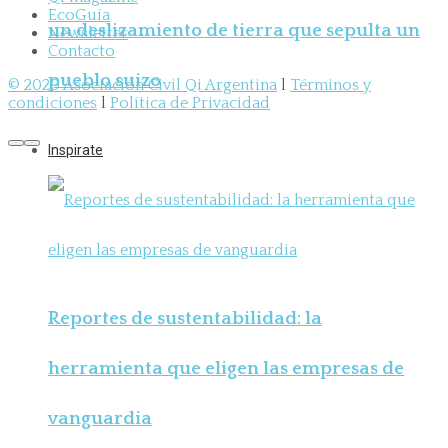
EcoGuía
un deslizamiento de tierra que sepulta un
Newsletter
Contacto
pueblo suizo
© 2020 Asociación Civil Qi Argentina
l
Términos y
condiciones
l
Política de Privacidad
Inspirate
Reportes de sustentabilidad: la
herramienta que eligen las empresas de
vanguardia