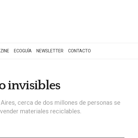
ZINE
ECOGUÍA
NEWSLETTER
CONTACTO
 invisibles
ires, cerca de dos millones de personas se
 vender materiales reciclables.