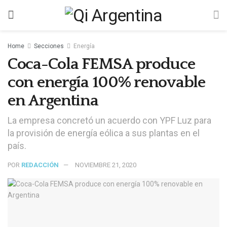
Home
Secciones
Energía
Coca-Cola FEMSA produce
con energía 100% renovable
en Argentina
La empresa concretó un acuerdo con YPF Luz para
la provisión de energía eólica a sus plantas en el
país.
POR
REDACCIÓN
NOVIEMBRE 21, 2020