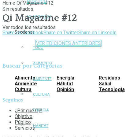
PÚBLICO
Home
Qi Magazine #12
Sin resultados.
Qi Magazine #12
SERVICIOS
Ver todos los resultados
Share on Facebook
Share on Twitter
Share on LinkedIn
Secciones
VER EDICIONES ANTERIORES
TODO
ALIMENTO
Buscar por Categorías
Alimento
Energía
Residuos
AMBIENTE
Ambiente
Hábitat
Salud
Cultura
Opinión
Tecnología
CULTURA
Seguinos
¿Por qué Qi?
ENERGÍA
Objetivo
Público
HÁBITAT
Servicios