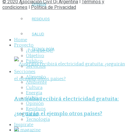
© 2020 Asociación Civil Qi Argentina
l
Términos y
OPINIÓN
condiciones
l
Política de Privacidad
RESIDUOS
SALUD
Home
Proyecto
TECNOLOGÍA
¿Por qué Qi?
Objetivo
Público
Servicios
Secciones
Alimento
Ambiente
Cultura
Energía
Hábitat
Australia recibirá electricidad gratuita:
Opinión
Residuos
¿seguirán el ejemplo otros países?
Salud
Tecnología
Inspirate
Qi magazine