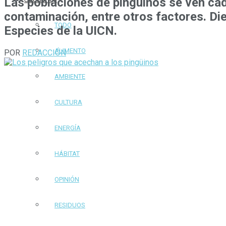
Las poblaciones de pingüinos se ven cad
contaminación, entre otros factores. Die
TODO
Especies de la UICN.
ALIMENTO
POR
REDACCIÓN
AMBIENTE
CULTURA
ENERGÍA
HÁBITAT
OPINIÓN
RESIDUOS