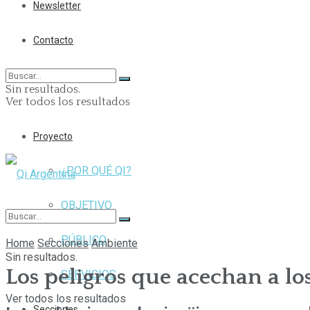
Newsletter
Contacto
Sin resultados.
Ver todos los resultados
Proyecto
¿POR QUÉ QI?
OBJETIVO
PÚBLICO
Home
Secciones
Ambiente
Sin resultados.
Los peligros que acechan a lo
SERVICIOS
Ver todos los resultados
Secciones