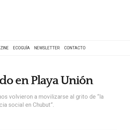
ZINE
ECOGUÍA
NEWSLETTER
CONTACTO
ado en Playa Unión
os volvieron a movilizarse al grito de “la
ia social en Chubut”.