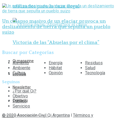
utilizados para la caza ilegal
Un colapso masivo de un glaciar provoca un
deslizamiento de tierra que sepulta un pueblo
suizo
Victoria de las “Abuelas por el clima”
Buscar por Categorías
Qi magazine
Alimento
Energía
Residuos
Ambiente
Hábitat
Salud
Cultura
Opinión
Tecnología
EcoGuía
Seguinos
Newsletter
¿Por qué Qi?
Objetivo
Contacto
Público
Servicios
© 2020 Asociación Civil Qi Argentina
l
Términos y