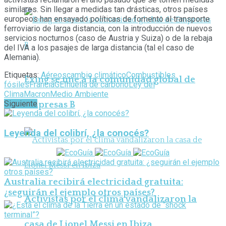
similares. Sin llegar a medidas tan drásticas, otros países
europeos han ensayado políticas de fomento al transporte
ferroviario de larga distancia, con la introducción de nuevos
servicios nocturnos (caso de Austria y Suiza) o de la rebaja
del IVA a los pasajes de larga distancia (tal el caso de
Alemania).
Etiquetas:
Aéreos
cambio climático
Combustibles
Exing se une a la comunidad global de
fósiles
Francia
GEI
huella de carbono
Ley del
Clima
Macron
Medio Ambiente
Siguiente
Empresas B
Leyenda del colibrí, ¿la conocés?
Australia recibirá electricidad gratuita:
¿seguirán el ejemplo otros países?
Activistas por el clima vandalizaron la
casa de Lionel Messi en Ibiza