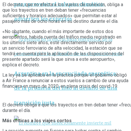
para prevenir el colapso climático,
El decreto, que no afecta a los vuelos de conexión, obliga a
que los trayectos en tren deban tener «frecuencias
suficientes y horarios adecuados» que permitan estar al
advierten los expertos
pasajero más de ocho horas en su destino durante el día.
«No obstante, cuando el más importante de estos dos
aeropuertos, habida cuenta del tráfico medio registrado en
los últimos siete años, esté directamente servido por
un servicio ferroviario de alta velocidad, la estación que se
tendrá en cuenta para la aplicación de las disposiciones del
presente apartado será la que sirva a este aeropuerto»,
explica el decreto.
Argentina en la encrucijada energética:
La ley ya se aplicaba en la práctica porque el gobierno obligó
a Air France a renunciar a estos vuelos a cambio de una ayuda
financiera en mayo de 2020, en plena crisis del covid-19.
de la promesa del litio al desafío de una
transición justa
El decreto obliga a que los trayectos en tren deban tener «fre
durante el día.
Más críticas a los viajes cortos
La presión aumenta en Europa para luchar contra el cambio