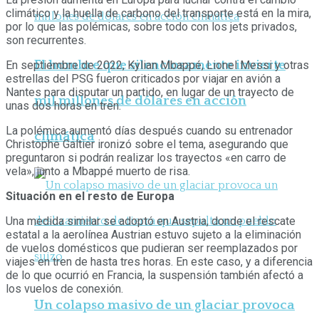
climático y la huella de carbono del transporte está en la mira,
por lo que las polémicas, sobre todo con los jets privados,
son recurrentes.
El hombre que silenciosamente invierte
En septiembre de 2022, Kylian Mbappé, Lionel Messi y otras
estrellas del PSG fueron criticados por viajar en avión a
Nantes para disputar un partido, en lugar de un trayecto de
mil millones de dólares en acción
unas dos horas en tren.
La polémica aumentó días después cuando su entrenador
climática
Christophe Galtier ironizó sobre el tema, asegurando que
preguntaron si podrán realizar los trayectos «en carro de
vela», junto a Mbappé muerto de risa.
Situación en el resto de Europa
Una medida similar se adoptó en Austria, donde el rescate
estatal a la aerolínea Austrian estuvo sujeto a la eliminación
de vuelos domésticos que pudieran ser reemplazados por
viajes en tren de hasta tres horas. En este caso, y a diferencia
de lo que ocurrió en Francia, la suspensión también afectó a
los vuelos de conexión.
Un colapso masivo de un glaciar provoca