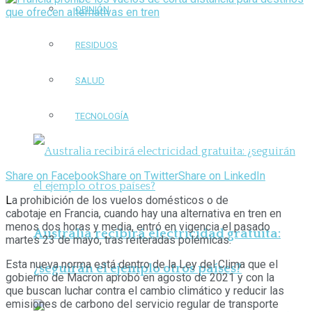
OPINIÓN
RESIDUOS
SALUD
TECNOLOGÍA
Share on Facebook
Share on Twitter
Share on LinkedIn
L
a prohibición de los vuelos domésticos o de
cabotaje en Francia, cuando hay una alternativa en tren en
menos dos horas y media, entró en vigencia el pasado
Australia recibirá electricidad gratuita:
martes 23 de mayo, tras reiteradas polémicas.
Esta nueva norma está dentro de la Ley del Clima que el
¿seguirán el ejemplo otros países?
gobierno de Macron aprobó en agosto de 2021 y con la
que buscan luchar contra el cambio climático y reducir las
emisiones de carbono del servicio regular de transporte