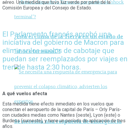
aéreo. Una medida que tuvo luz verde por parte de la
Comisión Europea y del Consejo de Estado.
El Parlamento francés aprobó una
¿Está el clima de la Tierra en un estado de
iniciativa del gobierno de Macron para
eliminar los vuelos de cabotaje que
“shock terminal”?
puedan ser reemplazados por viajes en
tren de hasta 2:30 horas.
A qué vuelos afecta
Esta medida tiene efecto inmediato en los vuelos que
conectan el aeropuerto de la capital de París – Orly París-
con ciudades medias como Nantes (oeste), Lyon (este) o
Burdeos (suroeste), y tiene un período de aplicación de tres
Se necesita una respuesta de emergencia
años.