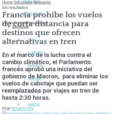
PÚBLICO
Home
Secciones
Ambiente
Sin resultados.
Francia prohíbe los vuelos
SERVICIOS
de corta distancia para
Ver todos los resultados
Secciones
destinos que ofrecen
alternativas en tren
TODO
ALIMENTO
En el marco de la lucha contra el
cambio climático, el Parlamento
AMBIENTE
francés aprobó una iniciativa del
gobierno de Macron, para eliminar los
CULTURA
vuelos de cabotaje que puedan ser
reemplazados por viajes en tren de
ENERGÍA
hasta 2:30 horas.
HÁBITAT
POR
REDACCIÓN