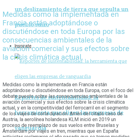
un deslizamiento de tierra que sepulta un
Medidas como la implementada en
Francia están adoptándose o
pueblo suizo
discutiéndose en toda Europa por las
consecuencias ambientales de la
Inspirate
aviación comercial y sus efectos sobre
la crisis climática actual.
Medidas como la implementada en Francia están
adoptándose o discutiéndose en toda Europa, con el foco del
debate puesto sobre las consecuencias ambientales de la
Reportes de sustentabilidad: la
aviación comercial y sus efectos sobre la crisis climática
actual, y en la competitividad del ferrocarril en el segmento
herramienta que eligen las empresas de
de los viajes de corta duración. Amén del citado caso de
Austria, la aerolínea holandesa KLM inició en 2019 un
proceso de reemplazo de sus vuelos entre Bruselas y
vanguardia
Ámsterdam por viajes en tren, mientras que en España
activistas reclamaron el año pasado que se tomen medidas