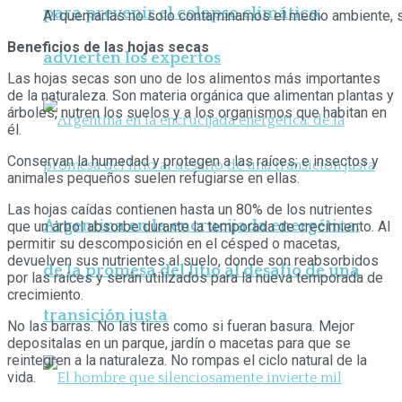
para prevenir el colapso climático,
Al quemarlas no solo contaminamos el medio ambiente, s
Beneficios de las hojas secas
advierten los expertos
Las hojas secas son uno de los alimentos más importantes
de la naturaleza. Son materia orgánica que alimentan plantas y
árboles, nutren los suelos y a los organismos que habitan en
él.
Conservan la humedad y protegen a las raíces; e insectos y
animales pequeños suelen refugiarse en ellas.
Las hojas caídas contienen hasta un 80% de los nutrientes
Argentina en la encrucijada energética:
que un árbol absorbe durante la temporada de crecimiento. Al
permitir su descomposición en el césped o macetas,
devuelven sus nutrientes al suelo, donde son reabsorbidos
de la promesa del litio al desafío de una
por las raíces y serán utilizados para la nueva temporada de
crecimiento.
transición justa
No las barras. No las tires como si fueran basura. Mejor
depositalas en un parque, jardín o macetas para que se
reintegren a la naturaleza. No rompas el ciclo natural de la
vida.