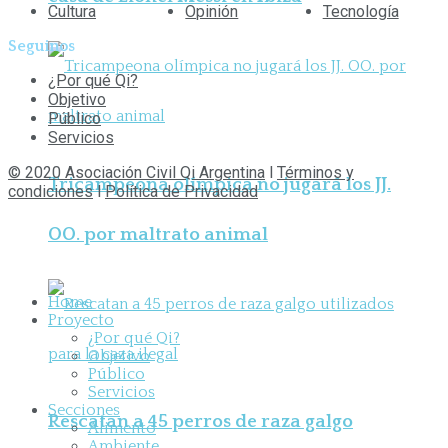
Cultura
Opinión
Tecnología
Seguinos
¿Por qué Qi?
Objetivo
Público
Servicios
© 2020 Asociación Civil Qi Argentina
l
Términos y
Tricampeona olímpica no jugará los JJ.
condiciones
l
Política de Privacidad
OO. por maltrato animal
Home
Proyecto
¿Por qué Qi?
Objetivo
Público
Servicios
Secciones
Rescatan a 45 perros de raza galgo
Alimento
Ambiente