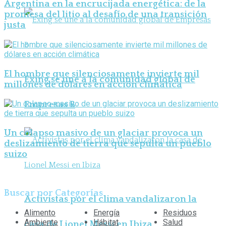
Argentina en la encrucijada energética: de la
promesa del litio al desafío de una transición
justa
El hombre que silenciosamente invierte mil
Exing se une a la comunidad global de
millones de dólares en acción climática
Empresas B
Un colapso masivo de un glaciar provoca un
deslizamiento de tierra que sepulta un pueblo
suizo
Buscar por Categorías
Activistas por el clima vandalizaron la
Alimento
Energía
Residuos
Ambiente
Hábitat
Salud
casa de Lionel Messi en Ibiza