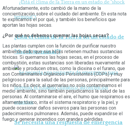
Afortunadamente, esto cambió de la mano de la
concientización sobre el cuidado del ambiente. En esta nota
te explicamos el por qué, y también los beneficios que
aportan las hojas secas.
¿Por qué no debemos quemar las hojas secas?
¿Está el clima de la Tierra en un estado de
Las plantas cumplen con la función de purificar nuestro
ambiente dado que sus hojas retienen muchas sustancias
“shock terminal”?
tóxicas. Si quemamos las hojas secas, en el proceso de
combustión, estas sustancias son liberadas nuevamente al
ambiente y producen otras, como la dioxina o el furano, que
son Contaminantes Orgánicos Persistentes (COPs) y muy
peligrosos para la salud de las personas, principalmente para
los niños. Es decir, al quemarlas no solo contaminamos el
medio ambiente, sino también perjudicamos la salud de las
personas. Al contaminarse el aire, el humo que respiramos es
altamente tóxico, irrita el sistema respiratorio y la piel, y
puede ocasionar daños severos para las personas con
padecimientos pulmonares. Además, puede expandirse el
fuego y generar incendios con grandes pérdidas.
Se necesita una respuesta de emergencia