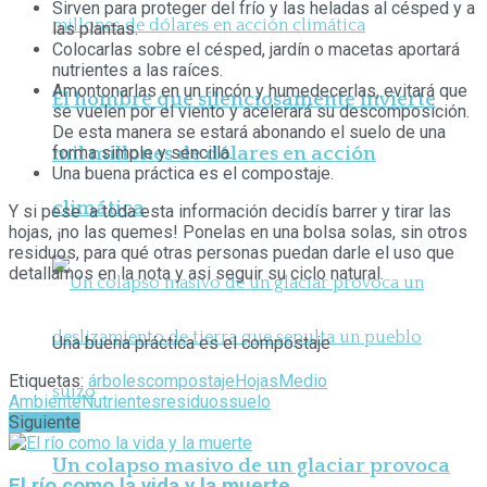
Sirven para proteger del frío y las heladas al césped y a
las plantas.
Colocarlas sobre el césped, jardín o macetas aportará
nutrientes a las raíces.
Amontonarlas en un rincón y humedecerlas, evitará que
El hombre que silenciosamente invierte
se vuelen por el viento y acelerará su descomposición.
De esta manera se estará abonando el suelo de una
mil millones de dólares en acción
forma simple y sencilla.
Una buena práctica es el compostaje.
climática
Y si pese a toda esta información decidís barrer y tirar las
hojas, ¡no las quemes! Ponelas en una bolsa solas, sin otros
residuos, para qué otras personas puedan darle el uso que
detallamos en la nota y asi seguir su ciclo natural.
Una buena práctica es el compostaje
Etiquetas:
árboles
compostaje
Hojas
Medio
Ambiente
Nutrientes
residuos
suelo
Siguiente
Un colapso masivo de un glaciar provoca
El río como la vida y la muerte