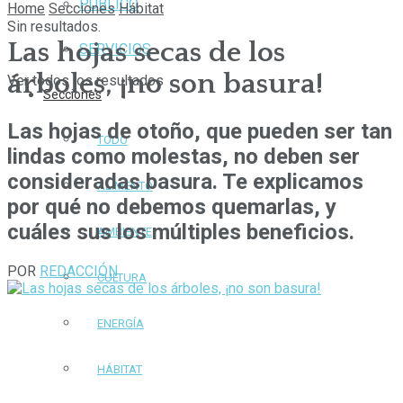
PÚBLICO
Home
Secciones
Hábitat
Sin resultados.
Las hojas secas de los
SERVICIOS
árboles, ¡no son basura!
Ver todos los resultados
Secciones
Las hojas de otoño, que pueden ser tan
TODO
lindas como molestas, no deben ser
consideradas basura. Te explicamos
ALIMENTO
por qué no debemos quemarlas, y
cuáles sus los múltiples beneficios.
AMBIENTE
POR
REDACCIÓN
CULTURA
ENERGÍA
HÁBITAT