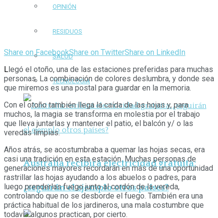
OPINIÓN
RESIDUOS
Share on Facebook
Share on Twitter
Share on LinkedIn
SALUD
L
legó el otoño, una de las estaciones preferidas para muchas
personas. La combinación de colores deslumbra, y donde sea
TECNOLOGÍA
que miremos es una postal para guardar en la memoria.
Con el otoño también llega la caída de las hojas y, para
muchos, la magia se transforma en molestia por el trabajo
que lleva juntarlas y mantener el patio, el balcón y/ o las
veredas limpias.
Años atrás, se acostumbraba a quemar las hojas secas, era
casi una tradición en esta estación. Muchas personas de
Australia recibirá electricidad gratuita:
generaciones mayores recordarán en más de una oportunidad
rastrillar las hojas ayudando a los abuelos o padres, para
luego prenderlas fuego junto al cordón de la vereda,
¿seguirán el ejemplo otros países?
controlando que no se desborde el fuego. También era una
práctica habitual de los jardineros, una mala costumbre que
todavía algunos practican, por cierto.