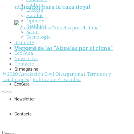
Cultura
utilizados para la caza ilegal
Energía
Hábitat
Opinión
Residuos
Salud
Tecnología
Inspirate
Victoria de las “Abuelas por el clima”
Qi magazine
EcoGuía
Newsletter
Contacto
Qi magazine
© 2020 Asociación Civil Qi Argentina
l
Términos y
condiciones
l
Política de Privacidad
EcoGuía
Newsletter
Contacto