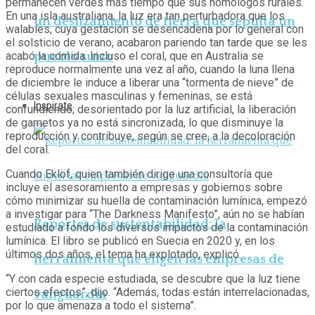
permanecen verdes más tiempo que sus homólogos rurales.
En una isla australiana, la luz era tan perturbadora que los
un deslizamiento de tierra que sepulta un
walabíes, cuya gestación se desencadena por lo general con
el solsticio de verano, acabaron pariendo tan tarde que se les
acabó la comida. Incluso el coral, que en Australia se
pueblo suizo
reproduce normalmente una vez al año, cuando la luna llena
de diciembre le induce a liberar una “tormenta de nieve” de
células sexuales masculinas y femeninas, se está
Inspirate
confundiendo; desorientado por la luz artificial, la liberación
de gametos ya no está sincronizada, lo que disminuye la
reproducción y contribuye, según se cree, a la decoloración
del coral.
Cuando Eklöf, quien también dirige una consultoría que
incluye el asesoramiento a empresas y gobiernos sobre
cómo minimizar su huella de contaminación lumínica, empezó
a investigar para “The Darkness Manifesto”, aún no se habían
Reportes de sustentabilidad: la
estudiado a fondo los diversos impactos de la contaminación
lumínica. El libro se publicó en Suecia en 2020 y, en los
últimos dos años, el tema ha explotado, explicó.
herramienta que eligen las empresas de
“Y con cada especie estudiada, se descubre que la luz tiene
ciertos efectos”, dijo. “Además, todas están interrelacionadas,
vanguardia
por lo que amenaza a todo el sistema”.