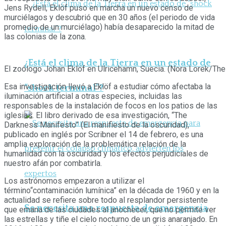
Jens Rydell, Eklöf puso en marcha un nuevo censo de
murciélagos y descubrió que en 30 años (el periodo de vida
promedio de un murciélago) había desaparecido la mitad de
las colonias de la zona.
¿Está el clima de la Tierra en un estado de
El zoólogo Johan Eklöf en Ulricehamn, Suecia. (Nora Lorek/Th
Esa investigación llevó a Eklöf a estudiar cómo afectaba la
“shock terminal”?
iluminación artificial a otras especies, incluidas las
responsables de la instalación de focos en los patios de las
iglesias. El libro derivado de esa investigación, “The
Darkness Manifesto” (El manifiesto de la oscuridad),
publicado en inglés por Scribner el 14 de febrero, es una
amplia exploración de la problemática relación de la
humanidad con la oscuridad y los efectos perjudiciales de
nuestro afán por combatirla.
Los astrónomos empezaron a utilizar el
término“contaminación lumínica” en la década de 1960 y en la
actualidad se refiere sobre todo al resplandor persistente
Se necesita una respuesta de emergencia
que emana de las ciudades al anochecer, que no permite ver
las estrellas y tiñe el cielo nocturno de un gris anaranjado. En