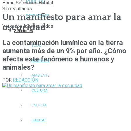
PÚBLICO
Home
Secciones
Hábitat
Sin resultados.
Un manifiesto para amar la
SERVICIOS
oscuridad
Ver todos los resultados
Secciones
La contaminación lumínica en la tierra
TODO
aumenta más de un 9% por año. ¿Cómo
afecta este fenómeno a humanos y
ALIMENTO
animales?
AMBIENTE
POR
REDACCIÓN
CULTURA
ENERGÍA
HÁBITAT