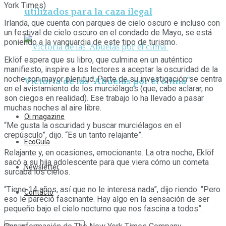
York Times)
utilizados para la caza ilegal
Irlanda, que cuenta con parques de cielo oscuro e incluso con
un festival de cielo oscuro en el condado de Mayo, se está
poniendo a la vanguardia de este tipo de turismo.
Eklöf espera que su libro, que culmina en un auténtico
manifiesto, inspire a los lectores a aceptar la oscuridad de la
noche con mayor plenitud. Parte de su investigación se centra
Victoria de las “Abuelas por el clima”
en el avistamiento de los murciélagos (que, cabe aclarar, no
son ciegos en realidad). Ese trabajo lo ha llevado a pasar
muchas noches al aire libre.
Qi magazine
“Me gusta la oscuridad y buscar murciélagos en el
crepúsculo”, dijo. “Es un tanto relajante”.
EcoGuía
Relajante y, en ocasiones, emocionante. La otra noche, Eklöf
sacó a su hija adolescente para que viera cómo un cometa
Newsletter
surcaba los cielos.
“Tiene 14 años, así que no le interesa nada”, dijo riendo. “Pero
Contacto
eso le pareció fascinante. Hay algo en la sensación de ser
pequeño bajo el cielo nocturno que nos fascina a todos”.