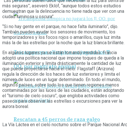
“Las personas suelen decir que necesitan la luz para sentirse
más seguras”, aseveró Eklöf, “aunque todos estos estudios
demuestran que la delincuencia no tiene nada que ver con una
ciudad luminosa u oscura”.
“Si no hay gente en el parque, no hace falta iluminarlo”, dijo.
También pueden ayudar los sensores de movimiento, los
temporizadores y los focos rojos o amarillos, cuya luz imita
más la de las estrellas por la noche que la luz blanca brillante.
Tricampeona olímpica no jugará los JJ.
En algunos lugares ya se están tomando medidas. Francia
adoptó una política nacional que impone toques de queda a la
iluminación exterior y limita drásticamente la cantidad de luz
OO. por maltrato animal
que puede proyectarse hacia el cielo. Flagstaff (Arizona)
regula la dirección de los haces de luz exteriores y limita el
número de luces en un lugar determinado. En todo el mundo,
algunos países, sobre todo los que tienen regiones menos
contaminadas por las luces de las ciudades, están adoptando
el “turismo de cielo oscuro”, que engloba actividades como
paseos para observar las estrellas o excursiones para ver la
aurora boreal.
Rescatan a 45 perros de raza galgo
La Vía Láctea en el cielo nocturno sobre el Parque Nacional 