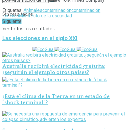
Con información de The New York Times Company
Etiquetas:
Animales
contaminación
contaminación
Sin resultados.
lumínica
Manifesto de la oscuridad
Siguiente
Ver todos los resultados
Las elecciones en el siglo XXI
Australia recibirá electricidad gratuita:
¿seguirán el ejemplo otros países?
¿Está el clima de la Tierra en un estado de
“shock terminal”?