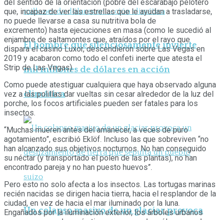
del sentido de la orientación (pobre del escarabajo pelotero
que, incapaz de ver las estrellas que le ayudan a trasladarse,
no puede llevarse a casa su nutritiva bola de
excremento) hasta ejecuciones en masa (como le sucedió al
enjambre de saltamontes que, atraídos por el rayo que
El hombre que silenciosamente invierte
dispara el casino Luxor, descendieron sobre Las Vegas en
2019 y acabaron como todo el confeti inerte que atesta el
Strip de Las Vegas).
mil millones de dólares en acción
Como puede atestiguar cualquiera que haya observado alguna
climática
vez a las polillas dar vueltas sin cesar alrededor de la luz del
porche, los focos artificiales pueden ser fatales para los
insectos.
“Muchas mueren antes del amanecer, a veces de puro
agotamiento”, escribió Eklöf. Incluso las que sobreviven “no
han alcanzado sus objetivos nocturnos. No han conseguido
su néctar (y transportado el polen de las plantas), no han
encontrado pareja y no han puesto huevos”.
Pero esto no solo afecta a los insectos. Las tortugas marinas
recién nacidas se dirigen hacia tierra, hacia el resplandor de la
ciudad, en vez de hacia el mar iluminado por la luna.
Un colapso masivo de un glaciar provoca
Engañados por la iluminación exterior, los árboles urbanos