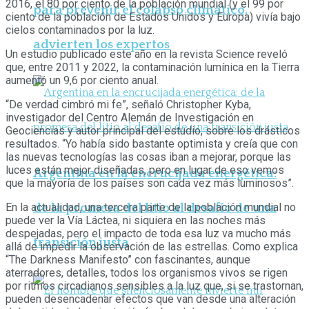
2016, el 80 por ciento de la población mundial (y el 99 por
para prevenir el colapso climático,
ciento de la población de Estados Unidos y Europa) vivía bajo
cielos contaminados por la luz.
advierten los expertos
Un estudio publicado este año en la revista Science reveló
que, entre 2011 y 2022, la contaminación lumínica en la Tierra
aumentó un 9,6 por ciento anual.
“De verdad cimbró mi fe”, señaló Christopher Kyba,
investigador del Centro Alemán de Investigación en
Geociencias y autor principal del estudio, sobre los drásticos
resultados. “Yo había sido bastante optimista y creía que con
las nuevas tecnologías las cosas iban a mejorar, porque las
luces están mejor diseñadas, pero en lugar de eso vemos
Argentina en la encrucijada energética:
que la mayoría de los países son cada vez más luminosos”.
En la actualidad, una tercera parte de la población mundial no
de la promesa del litio al desafío de una
puede ver la Vía Láctea, ni siquiera en las noches más
despejadas, pero el impacto de toda esa luz va mucho más
transición justa
allá de impedir la observación de las estrellas. Como explica
“The Darkness Manifesto” con fascinantes, aunque
aterradores, detalles, todos los organismos vivos se rigen
por ritmos circadianos sensibles a la luz que, si se trastornan,
pueden desencadenar efectos que van desde una alteración