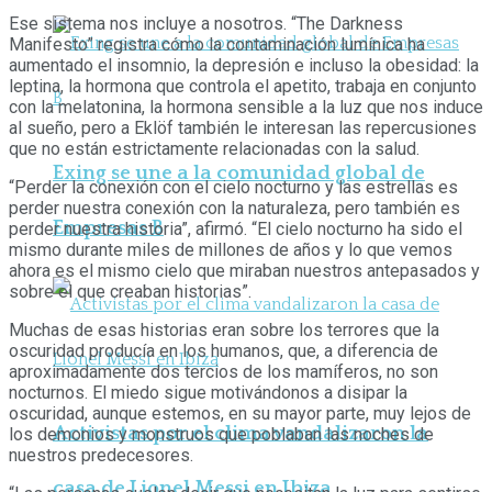
Ese sistema nos incluye a nosotros. “The Darkness
Manifesto” registra cómo la contaminación lumínica ha
aumentado el insomnio, la depresión e incluso la obesidad: la
leptina, la hormona que controla el apetito, trabaja en conjunto
con la melatonina, la hormona sensible a la luz que nos induce
al sueño, pero a Eklöf también le interesan las repercusiones
que no están estrictamente relacionadas con la salud.
Exing se une a la comunidad global de
“Perder la conexión con el cielo nocturno y las estrellas es
perder nuestra conexión con la naturaleza, pero también es
Empresas B
perder nuestra historia”, afirmó. “El cielo nocturno ha sido el
mismo durante miles de millones de años y lo que vemos
ahora es el mismo cielo que miraban nuestros antepasados y
sobre el que creaban historias”.
Muchas de esas historias eran sobre los terrores que la
oscuridad producía en los humanos, que, a diferencia de
aproximadamente dos tercios de los mamíferos, no son
nocturnos. El miedo sigue motivándonos a disipar la
oscuridad, aunque estemos, en su mayor parte, muy lejos de
Activistas por el clima vandalizaron la
los demonios y monstruos que poblaban las noches de
nuestros predecesores.
casa de Lionel Messi en Ibiza