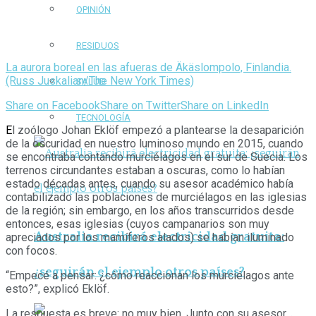
OPINIÓN
RESIDUOS
La aurora boreal en las afueras de Äkäslompolo, Finlandia.
(Russ Juskalian/The New York Times)
SALUD
Share on Facebook
Share on Twitter
Share on LinkedIn
TECNOLOGÍA
E
l zoólogo Johan Eklöf empezó a plantearse la desaparición
de la oscuridad en nuestro luminoso mundo en 2015, cuando
se encontraba contando murciélagos en el sur de Suecia. Los
terrenos circundantes estaban a oscuras, como lo habían
estado décadas antes, cuando su asesor académico había
contabilizado las poblaciones de murciélagos en las iglesias
de la región; sin embargo, en los años transcurridos desde
entonces, esas iglesias (cuyos campanarios son muy
Australia recibirá electricidad gratuita:
apreciados por los mamíferos alados) se habían iluminado
con focos.
¿seguirán el ejemplo otros países?
“Empecé a pensar: ¿cómo reaccionan los murciélagos ante
esto?”, explicó Eklöf.
La respuesta es breve: no muy bien. Junto con su asesor,