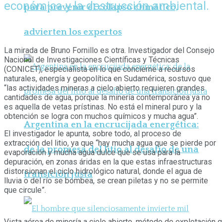
económica y la destrucción ambiental.
para prevenir el colapso climático,
advierten los expertos
La mirada de Bruno Fornillo es otra. Inves­tigador del Consejo
Nacional de Investiga­ciones Científicas y Técnicas
(CONICET), especialista en lo que concierne a recursos
naturales, energía y geopolítica en Sudamérica, sostuvo que
“las actividades mineras a cielo abierto requieren grandes
cantidades de agua, porque la minería contemporánea ya no
es aquella de vetas prístinas. No está el mineral puro y la
obtención se lo­gra con muchos químicos y mucha agua”.
Argentina en la encrucijada energética:
El investigador le apunta, sobre todo, al proceso de
extracción del litio, ya que “hay mucha agua que se pierde por
de la promesa del litio al desafío de una
evaporación y mucha agua dulce que se usa para la
depuración, en zo­nas áridas en la que estas infraestruc­turas
distorsionan el ciclo hidrológico natural, donde el agua de
transición justa
lluvia o del río se bombea, se crean piletas y no se permite
que circule”.
Vista aérea de minería a cielo abierto, método de explotación 