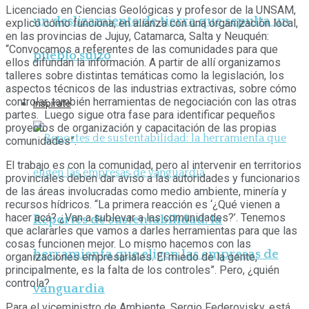
Licenciado en Ciencias Geológicas y profesor de la UNSAM,
un deslizamiento de tierra que sepulta un
explicó cómo funciona, en alianza con una orga­nización local,
en las provincias de Jujuy, Catamarca, Salta y Neuquén:
“Convocamos a referentes de las comunidades para que
pueblo suizo
ellos difundan la información. A partir de allí orga­nizamos
talleres sobre distintas temá­ticas como la legislación, los
aspectos técnicos de las industrias extractivas, sobre cómo
controlar, también herra­mientas de negociación con las otras
Inspirate
partes. Luego sigue otra fase para identificar pequeños
proyectos de organización y capacitación de las propias
comunidades”.
El trabajo es con la comunidad, pero al intervenir en territorios
provinciales deben dar aviso a las autoridades y funcionarios
de las áreas involucradas como medio ambiente, minería y
recursos hídricos. “La primera reacción es ‘¿Qué vienen a
hacer acá? ¿Van a sublevar a las comunidades?’. Tenemos
Reportes de sustentabilidad: la
que aclararles que vamos a darles herramientas para que las
cosas funcionen mejor. Lo mismo hacemos con las
herramienta que eligen las empresas de
organizaciones empresariales. El miedo de la gente,
principalmente, es la falta de los controles”. Pero, ¿quién
controla?
vanguardia
Para el viceministro de Ambiente, Sergio Federovisky, está