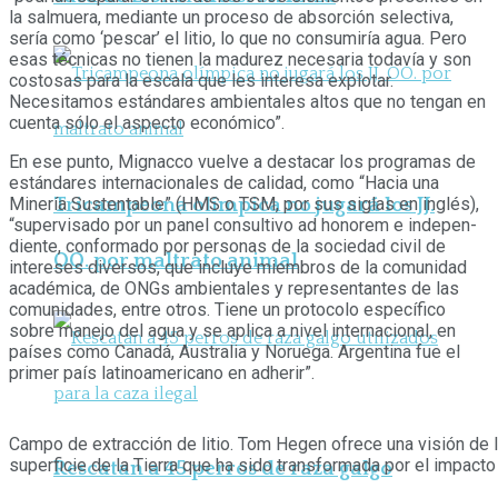
la salmuera, mediante un proceso de absorción selectiva,
sería como ‘pescar’ el litio, lo que no consumiría agua. Pero
esas técni­cas no tienen la madurez necesaria todavía y son
costosas para la escala que les interesa explotar.
Necesitamos estándares ambientales altos que no tengan en
cuenta sólo el aspecto económico”.
En ese punto, Mignacco vuelve a destacar los programas de
estándares internacionales de calidad, como “Hacia una
Tricampeona olímpica no jugará los JJ.
Minería Sustentable” (HMS o TSM, por sus siglas en inglés),
“supervisado por un panel consultivo ad honorem e indepen­
diente, conformado por personas de la sociedad civil de
OO. por maltrato animal
intereses diversos, que incluye miembros de la comuni­dad
académica, de ONGs ambienta­les y representantes de las
comunida­des, entre otros. Tiene un protocolo específico
sobre manejo del agua y se aplica a nivel internacional, en
países como Canadá, Australia y Noruega. Argentina fue el
primer país latinoa­mericano en adherir”.
Campo de extracción de litio. Tom Hegen ofrece una visión de 
superficie de la Tierra que ha sido transformada por el impact
Rescatan a 45 perros de raza galgo