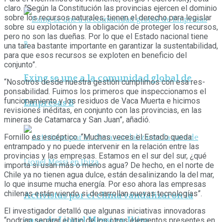
claro. “Según la Constitución las provincias ejercen el do­minio
sobre los recursos naturales; tienen el derecho para legislar
sobre su explotación y la obligación de proteger los recursos,
pero no son las dueñas. Por lo que el Estado nacional tiene
una tarea bastante importante en garantizar la sustentabilidad,
para que esos recursos se exploten en beneficio del
conjunto”.
Exing se une a la comunidad global de
“Nosotros desde nuestra gestión cumplimos con esa res­
ponsabilidad. Fuimos los primeros que inspeccionamos el
funcionamiento y los residuos de Vaca Muerta e hicimos
Empresas B
revisiones inéditas, en conjunto con las provincias, en las
mineras de Catamarca y San Juan”, añadió.
Fornillo es escéptico. “Muchas veces el Estado queda
entrampado y no puede intervenir en la relación entre las
provincias y las empresas. Estamos en el sur del sur, ¿qué
importa si usan más o menos agua? De hecho, en el norte de
Chile ya no tienen agua dulce, están desalinizando la del mar,
lo que insume mucha energía. Por eso ahora las empresas
chilenas están viendo si desarrollan nuevas tecnologías”.
Activistas por el clima vandalizaron la
El investigador detalló que algunas iniciativas innovadoras
casa de Lionel Messi en Ibiza
“podrían separar el litio de los otros elementos presentes en