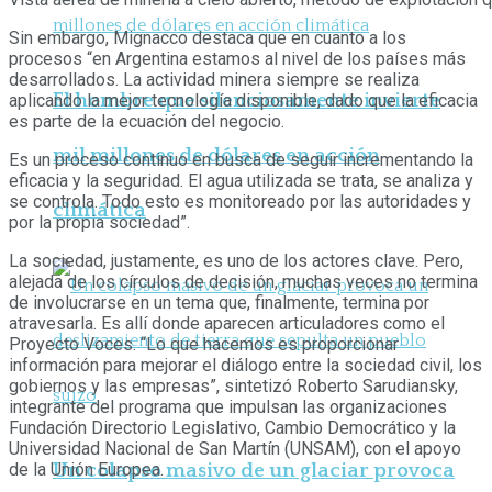
Sin embargo, Mignacco destaca que en cuanto a los
procesos “en Argen­tina estamos al nivel de los países más
desarrollados. La actividad minera siempre se realiza
El hombre que silenciosamente invierte
aplican­do la mejor tecnología disponible, dado que la eficacia
es parte de la ecuación del negocio.
mil millones de dólares en acción
Es un proceso continuo en busca de seguir incrementando la
eficacia y la seguridad. El agua utilizada se trata, se analiza y
se controla. Todo esto es monitoreado por las autorida­des y
climática
por la propia sociedad”.
La sociedad, justamente, es uno de los actores clave. Pero,
alejada de los círculos de decisión, muchas veces no termina
de involucrarse en un tema que, finalmente, termina por
atravesarla. Es allí donde aparecen articuladores como el
Proyecto Voces. “Lo que hacemos es proporcionar
información para mejorar el diálogo entre la sociedad civil, los
gobiernos y las empresas”, sintetizó Roberto Sarudiansky,
integrante del programa que impulsan las organizaciones
Fun­dación Directorio Legislativo, Cambio Democrático y la
Universidad Nacio­nal de San Martín (UNSAM), con el apoyo
de la Unión Europea.
Un colapso masivo de un glaciar provoca