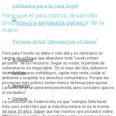
utilizados para la caza ilegal
Para que el país crezca, desarrollo
productivo y ambiente deben ir de la
mano.
Victoria de las “Abuelas por el clima”
Pero para Fornillo se debe ir más allá y es necesario un
cambio de enfoque que abandone toda “visión extran­
Qi magazine
jerizante” de los recursos. Según su visión, la pérdida de
soberanía no es negociable. “En el caso del litio, de­bemos
declararlo recurso estratégico, captar más renta, cuidar el
EcoGuía
ambiente y respetar los derechos comunitarios. Porque las
provincias más pobres tienen menos defensa para oponer.
Newsletter
Lamento tener un panorama pesimista, pero considero que es
el verdadero”.
Contacto
La conclusión de Federovisky es que “siempre falta hacer
más, pero está claro que la industria minera no es la misma
de hace 30 años. Saben que hay muchos ojos posados sobre