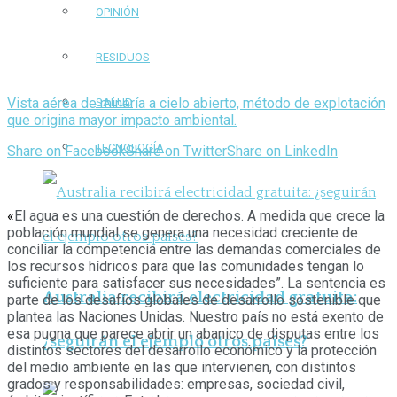
OPINIÓN
RESIDUOS
Vista aérea de minería a cielo abierto, método de explotación
SALUD
que origina mayor impacto ambiental.
TECNOLOGÍA
Share on Facebook
Share on Twitter
Share on LinkedIn
«
El agua es una cuestión de derechos. A medida que crece la
población mundial se genera una necesidad creciente de
conciliar la competencia entre las demandas comerciales de
los recursos hídricos para que las comunida­des tengan lo
suficiente para satisfacer sus necesidades”. La sentencia es
Australia recibirá electricidad gratuita:
parte de los desafíos globales de desarrollo sostenible que
plantea las Naciones Unidas. Nuestro país no está exento de
esa pugna que parece abrir un abanico de disputas entre los
¿seguirán el ejemplo otros países?
distintos sectores del desarrollo económico y la protección
del medio ambiente en las que intervienen, con distintos
grados y responsabilidades: empre­sas, sociedad civil,