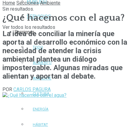
PÚBLICO
Home
Secciones
Ambiente
Sin resultados.
¿Qué hacemos con el agua?
SERVICIOS
Ver todos los resultados
La idea de conciliar la minería que
Secciones
aporta al desarrollo económico con la
TODO
necesidad de atender la crisis
ambiental plantea un diálogo
ALIMENTO
impostergable. Algunas miradas que
alientan y aportan al debate.
AMBIENTE
POR
CARLOS PAGURA
CULTURA
ENERGÍA
HÁBITAT