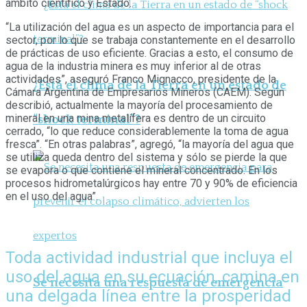
ámbito científico y Estado.
“La utilización del agua es un aspecto de im­portancia para el
sector, por lo que se trabaja constantemente en el desarrollo
de prácticas de uso eficiente. Gracias a esto, el consumo de
agua de la industria minera es muy infe­rior al de otras
actividades”, aseguró Franco Mignacco, presidente de la
¿Está el clima de la Tierra en un estado de
Cámara Argenti­na de Empresarios Mineros (CAEM). Según
describió, actualmente la mayoría del procesamiento de
mineral en una mina metalífera es dentro de un circuito
“shock terminal”?
cerrado, “lo que reduce considerablemente la toma de agua
fresca”. “En otras palabras”, agregó, “la mayoría del agua que
se utiliza queda dentro del sistema y sólo se pierde la que
se evapora o que con­tiene el mineral concentrado. En los
procesos hidrometalúrgicos hay entre 70 y 90% de eficiencia
en el uso del agua”.
Toda actividad industrial que incluya el
uso del agua en su ecuación, camina en
Se necesita una respuesta de emergencia
una delgada línea entre la prosperidad