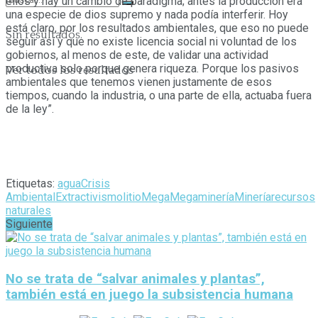
ellos y hay un cambio de paradigma; antes la producción era
una especie de dios supremo y nada podía interferir. Hoy
está claro, por los resultados ambientales, que eso no puede
Sin resultados.
seguir así y que no existe licencia social ni voluntad de los
gobiernos, al menos de este, de validar una actividad
productiva solo porque genera riqueza. Porque los pasivos
Ver todos los resultados
ambientales que tenemos vienen justamente de esos
tiempos, cuando la industria, o una parte de ella, actuaba fuera
de la ley”.
Etiquetas:
agua
Crisis
Ambiental
Extractivismo
litio
Mega
Megaminería
Minería
recursos
naturales
Siguiente
No se trata de “salvar animales y plantas”,
también está en juego la subsistencia humana