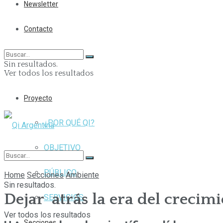
Newsletter
Contacto
Sin resultados.
Ver todos los resultados
Proyecto
¿POR QUÉ QI?
OBJETIVO
PÚBLICO
Home
Secciones
Ambiente
Sin resultados.
Dejar atrás la era del creci
SERVICIOS
Ver todos los resultados
Secciones