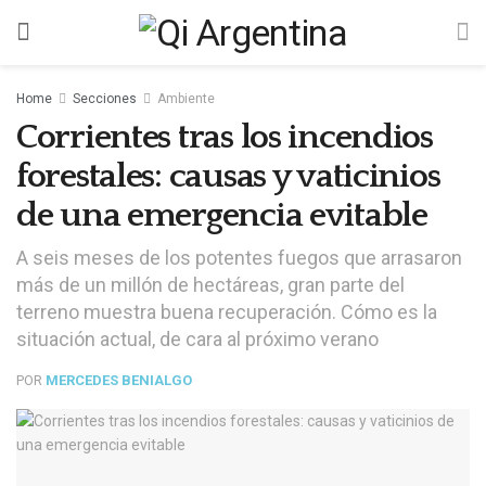
Home
Secciones
Ambiente
Corrientes tras los incendios
forestales: causas y vaticinios
de una emergencia evitable
A seis meses de los potentes fuegos que arrasaron
más de un millón de hectáreas, gran parte del
terreno muestra buena recuperación. Cómo es la
situación actual, de cara al próximo verano
POR
MERCEDES BENIALGO