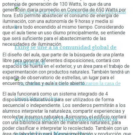
potencia de generación de 130 Watts, lo que da una
generación diaria promedio en Concordia de 650 Watts por
hora. Esto permite abastecer el consumo de energía de
iluminación, con una autonomía de 9 horas y media si
estuviera todo encendido al mismo tiempo. Considerando
que el aula tiene un uso diurno principalmente, se entiende
que será suficiente para el abastecimiento de las
necesidades de iluminación.
Exing se une a la comunidad global de
El diseño del aula, que parte de la búsqueda de una planta
libre para generar diferentes disposiciones, contará con
Empresas B
espacios de huerta en el exterior, y un área para el trabajo de
experimentación con productos naturales. También tendrá un
espacio de observatorio de estrellas, un lugar para el
encuentro, charlas y aula a cielo abierto.
El aula funcionará como un sistema integrado de 4
dispositivos educativos para ser utilizados de forma
secuencial o independiente. Los senderos permitirán a los
alumnos interpretar la naturaleza, compartir experiencias y
recolectar insumos naturales. Asimismo, el edificio contará
Activistas por el clima vandalizaron la
con una biblioteca almacén de materiales naturales, para
poder clasificar e interpretar lo recolectado. También con un
casa de Lionel Messi en Ibiza
área de laboratorio para la experimentación y producción, que