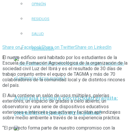
OPINIÓN
RESIDUOS
SALUD
Share on Facebook
Share on Twitter
Share on LinkedIn
TECNOLOGÍA
E
l nuevo edificio será habitado por los estudiantes de la
Escuela de Formación Agroecológica de la organización de la
sociedad civil Luz del Ibirá y es el resultado de 30 días de
trabajo conjunto entre el equipo de TAGMA y más de 70
colaboradores de la comunidad local y de distintos rincones
del país.
El Aula contiene un salón de usos múltiples, galerías
Australia recibirá electricidad gratuita:
exteriores, un espacio de gradas a cielo abierto, un
observatorio y una serie de dispositivos educativos
exteriores e interiores que activan y facilitan aprendizajes
¿seguirán el ejemplo otros países?
sobre medio ambiente a través de la experiencia práctica.
“El proyecto forma parte de nuestro compromiso con la