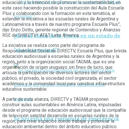
educación y la intención de promover la sustentabilidad, en
este caso haciendo posible la construcción del Aula Escuela
Plus y colaborando con la formación en esta temática, al
extender la iniciativa a las escuelas rurales de Argentina y
Latinoamérica a través de nuestro programa Escuela Plus”,
dijo Enzo Dotto, gerente regional de Contenidos y Alianzas
RSE de DIRECTV/ AT&T Latin America.
¿Está el clima de la Tierra en un estado de
La iniciativa se realiza como parte del programa de
“shock terminal”?
Responsabilidad Social de DIRECTV, Escuela Plus, que brinda
educación audiovisual a escuelas rurales de Argentina y la
región, junto a la organización social TAGMA, que es una
organización de origen uruguayo sin fines de lucro, que
articula la participación de diversos actores del sector
público, el privado, la sociedad civil organizada, el sector
académico y la comunidad local para construir infraestructura
educativa sustentable.
A partir de esta alianza, DIRECTV y TAGMA proponen
construir aulas sustentables en América Latina, impulsadas
desde el programa de educación audiovisual que la compañía
de televisión satelital desarrolla en escuelas rurales de la
Se necesita una respuesta de emergencia
región, para crear espacios donde trabajar y potenciar la
educación ambiental dentro del ámbito educativo público.