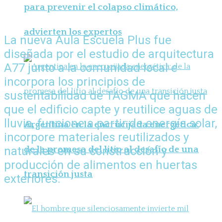
para prevenir el colapso climático,
advierten los expertos
La nueva Aula Escuela Plus fue
diseñada por el estudio de arquitectura
A77 junto a la comunidad local e
incorpora los principios de
sustentabilidad de TAGMA que hacen
que el edificio capte y reutilice aguas de
lluvia, funcione a partir de energía solar,
Argentina en la encrucijada energética:
incorpore materiales reutilizados y
naturales en su construcción y
de la promesa del litio al desafío de una
producción de alimentos en huertas
transición justa
exteriores.