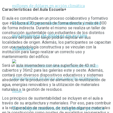
Características del Aula Escuela+
El aula es construida en un proceso colaborativo y formativo
El hombre que silenciosamente invierte
que involucra a 70 personas de forma directa y más de 300
de forma indirecta. Durante el mismo se realiza un taller de
construcción sustentable con estudiantes de los distintos
mil millones de dólares en acción
rincones del país que luego podrán replicar en sus
localidades de origen. Además, los participantes se capacitan
con una metodología constructiva y se vinculan con la
climática
institución para luego realizar un correcto uso y
mantenimiento del edificio.
Será un aula invernadero con una superficie de 43 m2
cubiertos y 36m2 para las galerías este y oeste. Además,
contará con diversos dispositivos educativos y sistemas
alrededor de la producción de alimentos, la reutilización de
agua, energías renovables y la utilización de materiales
naturales y la gestión de residuos.
Los principios de sustentabilidad se incluyen en el aula a
través de su arquitectura y materiales. Por eso, para contribuir
a la recuperación de residuos, se incluyen algunos materiales
Un colapso masivo de un glaciar provoca
en la construcción como postes de eucaliptus recuperados y