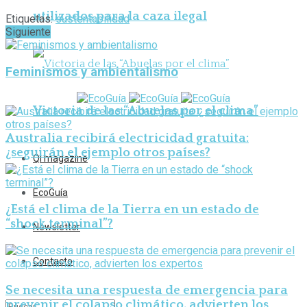
utilizados para la caza ilegal
Etiquetas:
sustentabilidad
Siguiente
Feminismos y ambientalismo
Victoria de las “Abuelas por el clima”
Australia recibirá electricidad gratuita:
¿seguirán el ejemplo otros países?
Qi magazine
EcoGuía
¿Está el clima de la Tierra en un estado de
“shock terminal”?
Newsletter
Contacto
Se necesita una respuesta de emergencia para
prevenir el colapso climático, advierten los