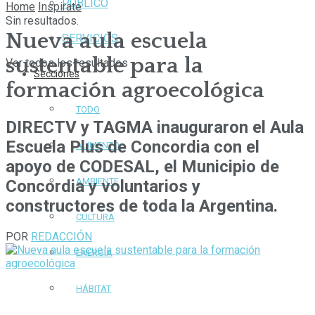
PÚBLICO
Home
Inspirate
Sin resultados.
Nueva aula escuela
SERVICIOS
sustentable para la
Ver todos los resultados
Secciones
formación agroecológica
TODO
DIRECTV y TAGMA inauguraron el Aula
Escuela Plus de Concordia con el
ALIMENTO
apoyo de CODESAL, el Municipio de
AMBIENTE
Concordia y voluntarios y
constructores de toda la Argentina.
CULTURA
POR
REDACCIÓN
ENERGÍA
HÁBITAT