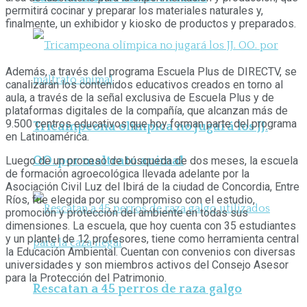
permitirá cocinar y preparar los materiales naturales y,
finalmente, un exhibidor y kiosko de productos y preparados.
Además, a través del programa Escuela Plus de DIRECTV, se
canalizarán los contenidos educativos creados en torno al
aula, a través de la señal exclusiva de Escuela Plus y de
plataformas digitales de la compañía, que alcanzan más de
9.500 centros educativos que hoy forman parte del programa
Tricampeona olímpica no jugará los JJ.
en Latinoamérica.
OO. por maltrato animal
Luego de un proceso de búsqueda de dos meses, la escuela
de formación agroecológica llevada adelante por la
Asociación Civil Luz del Ibirá de la ciudad de Concordia, Entre
Ríos, fue elegida por su compromiso con el estudio,
promoción y protección del ambiente en todas sus
dimensiones. La escuela, que hoy cuenta con 35 estudiantes
y un plantel de 12 profesores, tiene como herramienta central
la Educación Ambiental. Cuentan con convenios con diversas
universidades y son miembros activos del Consejo Asesor
para la Protección del Patrimonio.
Rescatan a 45 perros de raza galgo