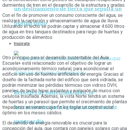
durmientes de tren en el desarrollo de la estructura y gradas.
un deslizamiento de tierra que sepulta un
Con el fin de promover un consumo consciente del agua, se
realizará la captación y almacenamiento de agua de lluvia.
pueblo suizo
Utilizando el techo se podrán captar y almacenar 4.600 litros
de agua en tres tanques destinados para riego de huertas y
producción de alimentos.
Inspirate
Otro principio para el desarrollo sustentable del Aula
Escuela+ está relacionado con el objetivo de lograr un
acondicionamiento térmico natural, para acondicionar el
edificio sin uso de fuentes artificiales de energía. Gracias al
diseño de la fachada norte del edificio que será vidriada, se
podrán minimizar las pérdidas térmicas con vidrios DVH,
paneles de techo hiper aislantes y aislación de muros con
Reportes de sustentabilidad: la
celulosa insuflada. Además, la vista Norte tendrá un sistema
de huertas y un parasol que permite el crecimiento de plantas
herramienta que eligen las empresas de
trepadoras en verano cuyo fin es lograr un control solar
óptimo en los meses cálidos.
vanguardia
El desarrollo de energía renovable es crucial para la
concepción del aula, que contará con paneles solares con una