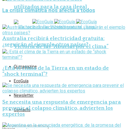
utilizados para la caza ilegal
La crisis climática nos afecta a todos
Australia recibirá electricidad gratuita:
¿seguirán el ejemplo otros países?
Victoria de las “Abuelas por el clima”
Qi magazine
¿Está el clima de la Tierra en un estado de
“shock terminal”?
EcoGuía
Newsletter
Se necesita una respuesta de emergencia para
prevenir el colapso climático, advierten los
Contacto
expertos