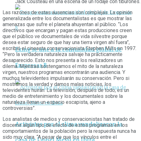
Jack Cousteau en una escena de un rodaje con tiburones.
Las razones de estas ausencias son complejas. La opinión
generalizada entre los documentalistas es que mostrar las
amenazas que sufre el planeta ahuyentan al público. “Los
directivos que encargan y pagan estas producciones creen
que el público ve documentales de vida silvestre porque
desea estar seguro de que hay una tierra virgen ahí fuera”,
escribió el cineasta conservacionista Stephen Mills en 1997.
Exing se une a la comunidad global de
“Pero la verdadera naturaleza salvaje ha prácticamente
desaparecido. Esto nos presenta a los realizadores un
Empresas B
dilema. Mientras sostengamos el mito de la naturaleza
virgen, nuestros programas encontrarán una audiencia. Y
muchos televidentes impulsarán su conservación. Pero si
mostramos la verdad y damos malas noticias, los
televidentes huirán. La televisión, después de todo, es un
medio de entretenimiento y los documentales sobre la
naturaleza llenan un espacio escapista, ajeno a
controversias”.
Los analistas de medios y conservacionistas han tratado de
Activistas por el clima vandalizaron la
discernir algún tipo de efecto de estos programas en los
comportamientos de la población pero la respuesta nunca ha
sido muy clara. “A pesar de que los vínculos entre el
casa de Lionel Messi en Ibiza