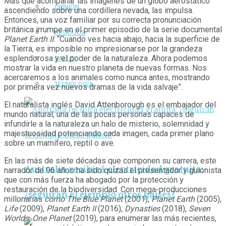
Más que acompañar las imágenes de un globo aerostático
OPINIÓN
ascendiendo sobre una cordillera nevada, las impulsa.
Entonces, una voz familiar por su correcta pronunciación
británica irrumpe en el primer episodio de la serie documental
RESIDUOS
Planet Earth II
: “Cuando ves hacia abajo, hacia la superficie de
la Tierra, es imposible no impresionarse por la grandeza
esplendorosa y el poder de la naturaleza. Ahora podemos
SALUD
mostrar la vida en nuestro planeta de nuevas formas. Nos
acercaremos a los animales como nunca antes, mostrando
TECNOLOGÍA
por primera vez nuevos dramas de la vida salvaje”.
El naturalista inglés David Attenborough es el embajador del
mundo natural, una de las pocas personas capaces de
infundirle a la naturaleza un halo de misterio, solemnidad y
majestuosidad potenciando cada imagen, cada primer plano
sobre un mamífero, reptil o ave.
En las más de siete décadas que componen su carrera, este
Australia recibirá electricidad gratuita:
narrador de 96 años ha sido quizás el presentador y guionista
que con más fuerza ha abogado por la protección y
restauración de la biodiversidad. Con mega-producciones
¿seguirán el ejemplo otros países?
millonarias
como The Blue Planet
(2001),
Planet Earth
(2005),
Life
(2009),
Planet Earth II
(2016),
Dynasties
(2018),
Seven
Worlds
,
One Planet
(2019), para enumerar las más recientes,