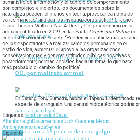
suministro de información y el cambio de comportamiento
son complejos e inciertos, los documentales sobre la
naturaleza pueden, al menos en teoría, provocar cambios de
varias maneras”, indican los investigadores Julia P. G. Jones,
Laura Thomas-Walters, Niki A. Rust y Diogo Veríssimo en un
artículo publicado en 2019 en la revista
People and Nature
de
la British Ecological Society. “Pueden aumentar la disposición
de los espectadores a realizar cambios personales en el
estilo de vida, aumentar el apoyo a las organizaciones
conservacionistas y generar actitudes públicas positivas y,
Tricampeona olímpica no jugará los JJ.
posteriormente, normas sociales hacia un tema, lo que hace
más probable el cambio de política”.
OO. por maltrato animal
En Batang Toru, Sumatra, habita el Tapanuli; identificado
especie de orangután. Una central hidroeléctrica podría p
Etiquetas:
biodiversidad
David
Attenborough
Documentales
Jack Cousteau
Medio
Ambiente
naturaleza
Series
Rescatan a 45 perros de raza galgo
Siguiente