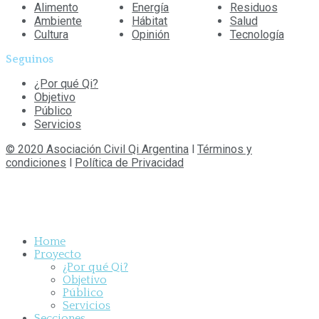
Alimento
Energía
Residuos
Ambiente
Hábitat
Salud
Cultura
Opinión
Tecnología
Seguinos
¿Por qué Qi?
Objetivo
Público
Servicios
© 2020 Asociación Civil Qi Argentina
l
Términos y
condiciones
l
Política de Privacidad
Home
Proyecto
¿Por qué Qi?
Objetivo
Público
Servicios
Secciones