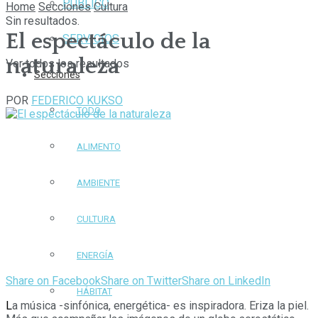
PÚBLICO
Home
Secciones
Cultura
Sin resultados.
El espectáculo de la
SERVICIOS
naturaleza
Ver todos los resultados
Secciones
POR
FEDERICO KUKSO
TODO
ALIMENTO
AMBIENTE
CULTURA
ENERGÍA
Share on Facebook
Share on Twitter
Share on LinkedIn
HÁBITAT
L
a música -sinfónica, energética- es inspiradora. Eriza la piel.