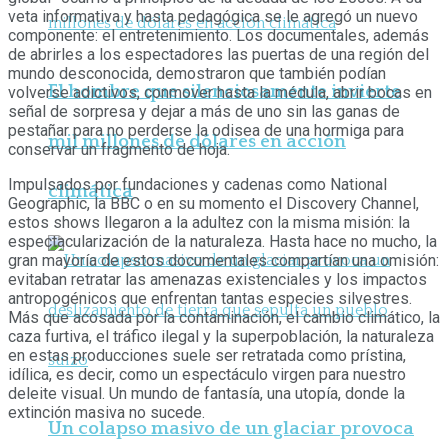
veta informativa y hasta pedagógica se le agregó un nuevo
componente: el entretenimiento. Los documentales, además
de abrirles a los espectadores las puertas de una región del
mundo desconocida, demostraron que también podían
El hombre que silenciosamente invierte
volverse adictivos, conmover hasta la médula, abrir bocas en
señal de sorpresa y dejar a más de uno sin las ganas de
pestañar para no perderse la odisea de una hormiga para
mil millones de dólares en acción
conservar un fragmento de hoja.
Impulsados por fundaciones y cadenas como National
climática
Geographic, la BBC o en su momento el Discovery Channel,
estos shows llegaron a la adultez con la misma misión: la
espectacularización de la naturaleza. Hasta hace no mucho, la
gran mayoría de estos documentales compartían una omisión:
evitaban retratar las amenazas existenciales y los impactos
antropogénicos que enfrentan tantas especies silvestres.
Más que acosada por la contaminación, el cambio climático, la
caza furtiva, el tráfico ilegal y la superpoblación, la naturaleza
en estas producciones suele ser retratada como prístina,
idílica, es decir, como un espectáculo virgen para nuestro
deleite visual. Un mundo de fantasía, una utopía, donde la
extinción masiva no sucede.
Un colapso masivo de un glaciar provoca