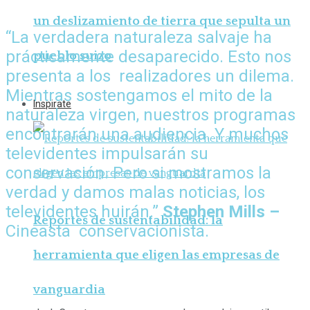
un deslizamiento de tierra que sepulta un
“La verdadera naturaleza salvaje ha
prácticamente desaparecido. Esto nos
pueblo suizo
presenta a los realizadores un dilema.
Mientras sostengamos el mito de la
Inspirate
naturaleza virgen, nuestros programas
encontrarán una audiencia. Y muchos
televidentes impulsarán su
conservación. Pero si mostramos la
verdad y damos malas noticias, los
televidentes huirán.”
Stephen Mills
–
Reportes de sustentabilidad: la
Cineasta conservacionista.
herramienta que eligen las empresas de
vanguardia