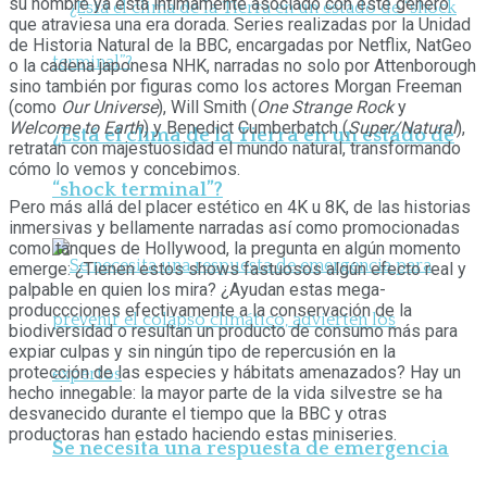
su nombre ya está íntimamente asociado con este género
que atraviesa una era dorada. Series realizadas por la Unidad
de Historia Natural de la BBC, encargadas por Netflix, NatGeo
o la cadena japonesa NHK, narradas no solo por Attenborough
sino también por figuras como los actores Morgan Freeman
(como
Our Universe
), Will Smith (
One Strange Rock
y
Welcome to Earth
) y Benedict Cumberbatch (
Super/Natural
),
¿Está el clima de la Tierra en un estado de
retratan con majestuosidad el mundo natural, transformando
cómo lo vemos y concebimos.
“shock terminal”?
Pero más allá del placer estético en 4K u 8K, de las historias
inmersivas y bellamente narradas así como promocionadas
como tanques de Hollywood, la pregunta en algún momento
emerge: ¿Tienen estos shows fastuosos algún efecto real y
palpable en quien los mira? ¿Ayudan estas mega-
produccciones efectivamente a la conservación de la
biodiversidad o resultan un producto de consumo más para
expiar culpas y sin ningún tipo de repercusión en la
protección de las especies y hábitats amenazados? Hay un
hecho innegable: la mayor parte de la vida silvestre se ha
desvanecido durante el tiempo que la BBC y otras
productoras han estado haciendo estas miniseries.
Se necesita una respuesta de emergencia