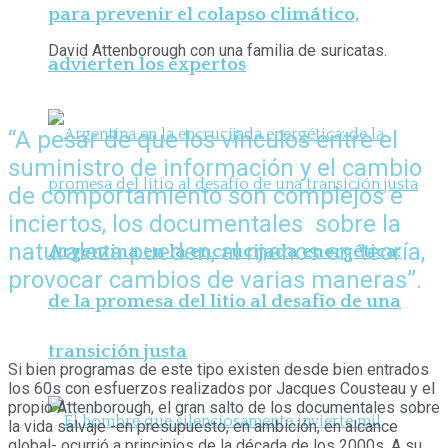
para prevenir el colapso climático,
David Attenborough con una familia de suricatas.
advierten los expertos
“A pesar de que los vínculos entre el
suministro de información y el cambio
de comportamiento son complejos e
inciertos, los documentales sobre la
naturaleza pueden, al menos en teoría,
Argentina en la encrucijada energética:
provocar cambios de varias maneras”.
de la promesa del litio al desafío de una
transición justa
Si bien programas de este tipo existen desde bien entrados
los 60s con esfuerzos realizados por Jacques Cousteau y el
propio Attenborough, el gran salto de los documentales sobre
la vida salvaje -en presupuesto, en ambición, en alcance
global- ocurrió a principios de la década de los 2000s. A su