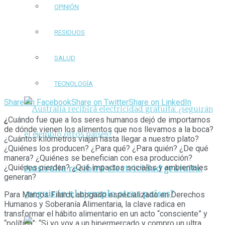
OPINIÓN
RESIDUOS
SALUD
TECNOLOGÍA
Share on Facebook
Share on Twitter
Share on LinkedIn
¿
Cuándo fue que a los seres humanos dejó de importarnos
de dónde vienen los alimentos que nos llevamos a la boca?
¿Cuántos kilómetros viajan hasta llegar a nuestro plato?
¿Quiénes los producen? ¿Para qué? ¿Para quién? ¿De qué
manera? ¿Quiénes se benefician con esa producción?
¿Quiénes pierden? ¿Qué impactos sociales y ambientales
Australia recibirá electricidad gratuita:
generan?
¿seguirán el ejemplo otros países?
Para Marcos Filardi, abogado especializado en Derechos
Humanos y Soberanía Alimentaria, la clave radica en
transformar el hábito alimentario en un acto “consciente” y
“político”: “Si yo voy a un hipermercado y compro un ultra