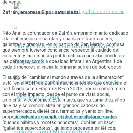
de venta.
Zafrán, empresa B por naturaleza
Nito Anello, cofundador de Zafrán, emprendimiento dedicado
a la elaboración de barritas y snacks de frutos secos,
galletitas y granolas -en el partido de San Martín-, confiesa
Exing se une a la comunidad global de
que siempre tuvieron conciencia respecto al cuidado del
ambiente y las distintas problemáticas que calan hondo en
las personas, como la obesidad infantil: en Argentina 1 de
Empresas B
cada 3 menores al iniciar la primaria sufren de sobrepeso.
El sueño de “cambiar el mundo a través de la alimentación”
está “en el ADN” de Zafrán, mucho antes de que obtuviera el
certificado como Empresa B -en 2020-, por su compromiso
con el triple impacto, desde el punto de vista social,
ambiental y económico. Esta marca, que ya suma diez años
de vida y se comercializa en grandes cadenas de
supermercados, dietéticas, farmacias y venta on-line;
propone volver a lo simple, ni dietas ni ultraprocesados:
Activistas por el clima vandalizaron la
“buenos hábitos y recetas honestas”. Confían en hacer
“galletitas superadoras”, quitando procesos sintéticos,
casa de Lionel Messi en Ibiza