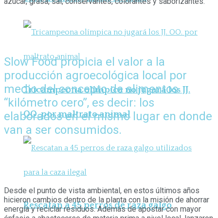
azúcar, grasa, sal, conservantes, colorantes y saborizantes.
Slow Food propicia el valor a la
producción agroecológica local por
medio del concepto de alimentos
Tricampeona olímpica no jugará los JJ.
“kilómetro cero”, es decir: los
OO. por maltrato animal
elaborados en el mismo lugar en donde
van a ser consumidos.
Desde el punto de vista ambiental, en estos últimos años
hicieron cambios dentro de la planta con la misión de ahorrar
Rescatan a 45 perros de raza galgo
energía y reciclar residuos. Además de apostar con mayor