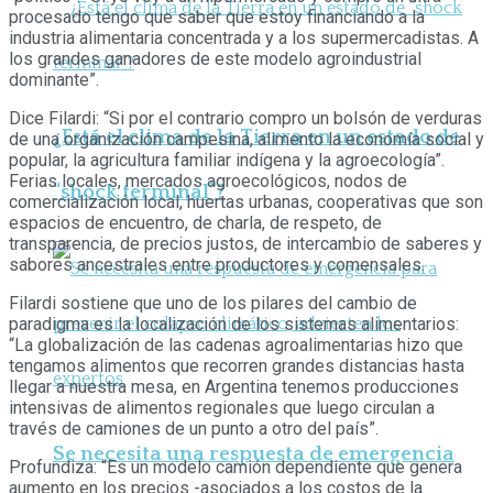
procesado tengo que saber que estoy financiando a la
industria alimentaria concentrada y a los supermercadistas. A
los grandes ganadores de este modelo agroindustrial
dominante”.
Dice Filardi: “Si por el contrario compro un bolsón de verduras
¿Está el clima de la Tierra en un estado de
de una organización campesina, alimento la economía social y
popular, la agricultura familiar indígena y la agroecología”.
Ferias locales, mercados agroecológicos, nodos de
“shock terminal”?
comercialización local, huertas urbanas, cooperativas que son
espacios de encuentro, de charla, de respeto, de
transparencia, de precios justos, de intercambio de saberes y
sabores ancestrales entre productores y comensales.
Filardi sostiene que uno de los pilares del cambio de
paradigma es la localización de los sistemas alimentarios:
“La globalización de las cadenas agroalimentarias hizo que
tengamos alimentos que recorren grandes distancias hasta
llegar a nuestra mesa, en Argentina tenemos producciones
intensivas de alimentos regionales que luego circulan a
través de camiones de un punto a otro del país”.
Se necesita una respuesta de emergencia
Profundiza: “Es un modelo camión dependiente que genera
aumento en los precios -asociados a los costos de la