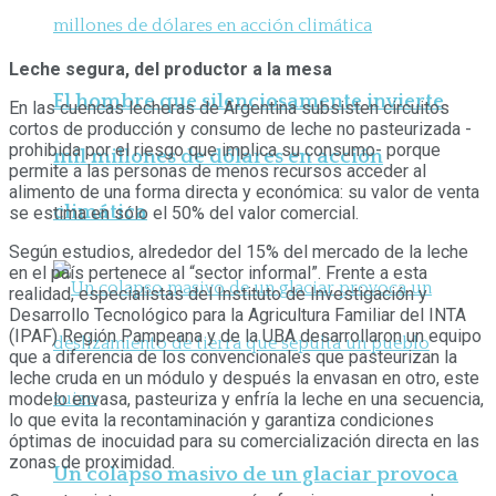
Leche segura, del productor a la mesa
El hombre que silenciosamente invierte
En las cuencas lecheras de Argentina subsisten circuitos
cortos de producción y consumo de leche no pasteurizada -
prohibida por el riesgo que implica su consumo- porque
mil millones de dólares en acción
permite a las personas de menos recursos acceder al
alimento de una forma directa y económica: su valor de venta
climática
se estima en sólo el 50% del valor comercial.
Según estudios, alrededor del 15% del mercado de la leche
en el país pertenece al “sector informal”. Frente a esta
realidad, especialistas del Instituto de Investigación y
Desarrollo Tecnológico para la Agricultura Familiar del INTA
(IPAF) Región Pampeana y de la UBA desarrollaron un equipo
que a diferencia de los convencionales que pasteurizan la
leche cruda en un módulo y después la envasan en otro, este
modelo envasa, pasteuriza y enfría la leche en una secuencia,
lo que evita la recontaminación y garantiza condiciones
óptimas de inocuidad para su comercialización directa en las
zonas de proximidad.
Un colapso masivo de un glaciar provoca