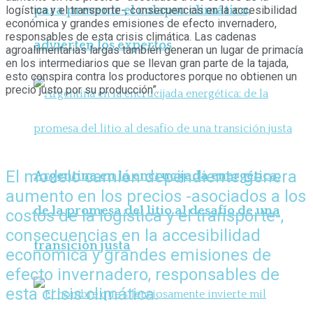
para prevenir el colapso climático,
logística y el transporte-, consecuencias en la accesibilidad
económica y grandes emisiones de efecto invernadero,
responsables de esta crisis climática. Las cadenas
advierten los expertos
agroalimentarias largas también generan un lugar de primacía
en los intermediarios que se llevan gran parte de la tajada,
esto conspira contra los productores porque no obtienen un
precio justo por su producción”.
El modelo camión dependiente genera
Argentina en la encrucijada energética:
aumento en los precios -asociados a los
de la promesa del litio al desafío de una
costos de la logística y el transporte-,
consecuencias en la accesibilidad
transición justa
económica y grandes emisiones de
efecto invernadero, responsables de
esta crisis climática.