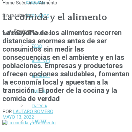
PÚBLICO
Home
Secciones
Alimento
La comida y el alimento
Sin resultados.
SERVICIOS
La mayoría de los alimentos recorren
Secciones
Ver todos los resultados
distancias enormes antes de ser
TODO
consumidos sin medir las
consecuencias en el ambiente y en las
ALIMENTO
poblaciones. Empresas y productores
ofrecen opciones saludables, fomentan
AMBIENTE
la economía local y apuestan a la
transición. El poder de la cocina y la
CULTURA
comida de verdad
ENERGÍA
POR
LAUTARO ROMERO
MAYO 13, 2022
HÁBITAT