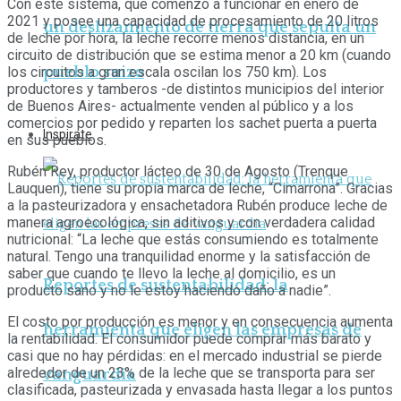
Con este sistema, que comenzó a funcionar en enero de
2021 y posee una capacidad de procesamiento de 20 litros
un deslizamiento de tierra que sepulta un
de leche por hora, la leche recorre menos distancia, en un
circuito de distribución que se estima menor a 20 km (cuando
pueblo suizo
los circuitos a gran escala oscilan los 750 km). Los
productores y tamberos -de distintos municipios del interior
de Buenos Aires- actualmente venden al público y a los
comercios por pedido y reparten los sachet puerta a puerta
Inspirate
en sus pueblos.
Rubén Rey, productor lácteo de 30 de Agosto (Trenque
Lauquen), tiene su propia marca de leche, “Cimarrona”. Gracias
a la pasteurizadora y ensachetadora Rubén produce leche de
manera agroecológica, sin aditivos y con verdadera calidad
nutricional: “La leche que estás consumiendo es totalmente
natural. Tengo una tranquilidad enorme y la satisfacción de
saber que cuando te llevo la leche al domicilio, es un
Reportes de sustentabilidad: la
producto sano y no le estoy haciendo daño a nadie”.
El costo por producción es menor y en consecuencia aumenta
herramienta que eligen las empresas de
la rentabilidad. El consumidor puede comprar más barato y
casi que no hay pérdidas: en el mercado industrial se pierde
alrededor de un 23% de la leche que se transporta para ser
vanguardia
clasificada, pasteurizada y envasada hasta llegar a los puntos