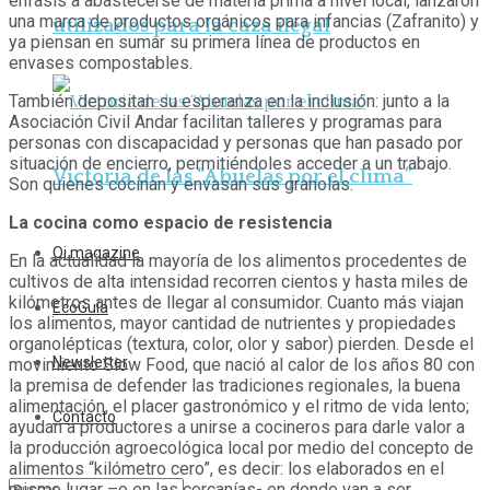
énfasis a abastecerse de materia prima a nivel local, lanzaron
una marca de productos orgánicos para infancias (Zafranito) y
utilizados para la caza ilegal
ya piensan en sumar su primera línea de productos en
envases compostables.
También depositan su esperanza en la inclusión: junto a la
Asociación Civil Andar facilitan talleres y programas para
personas con discapacidad y personas que han pasado por
situación de encierro, permitiéndoles acceder a un trabajo.
Victoria de las “Abuelas por el clima”
Son quienes cocinan y envasan sus granolas.
La cocina como espacio de resistencia
Qi magazine
En la actualidad la mayoría de los alimentos procedentes de
cultivos de alta intensidad recorren cientos y hasta miles de
kilómetros antes de llegar al consumidor. Cuanto más viajan
EcoGuía
los alimentos, mayor cantidad de nutrientes y propiedades
organolépticas (textura, color, olor y sabor) pierden. Desde el
Newsletter
movimiento Slow Food, que nació al calor de los años 80 con
la premisa de defender las tradiciones regionales, la buena
alimentación, el placer gastronómico y el ritmo de vida lento;
Contacto
ayudan a productores a unirse a cocineros para darle valor a
la producción agroecológica local por medio del concepto de
alimentos “kilómetro cero”, es decir: los elaborados en el
mismo lugar –o en las cercanías- en donde van a ser