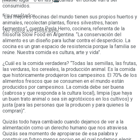
consumidos.
Sin resultados.
“Las mejores cocinas del mundo tienen sus propios huertos y
animales, recolectan plantas, flores silvestres, hacen
fermentos”, cuenta Perla Herro, cocinera, referenta de la
Ver todos los resultados
filosofía Slow Food en Argentina. “La conservación del
alimento es un diseño para luchar contra el desperdicio. La
cocina es un gran espacio de resistencia porque la familia se
reúne. Nuestra comida es cultura, arte y vida”.
¿Cuál es la comida verdadera? “Todas las semillas, las frutas,
las verduras, los cereales, la producción animal. Es la comida
que históricamente produjeron los campesinos. El 70% de los
alimentos frescos que se consumen en el mundo están
producidos por campesinos. La comida debe ser buena
(sabrosa y que responda a la cultura local), limpia (que haya
un buen trato animal o sea sin agrotóxicos en los cultivos) y
justa (para las personas que la producen y para quienes la
compran)”.
Quizás todo haya cambiado cuando dejamos de ver a la
alimentación como un derecho humano que nos atraviesa.
Quizás sea momento de apropiarse de esa palabra y
construir un futuro menos nocivo en el cual podamos elegir