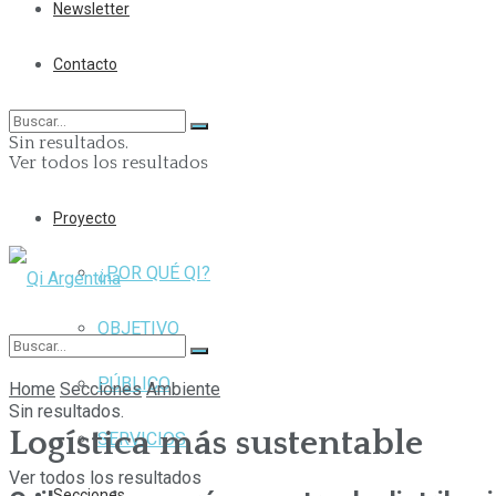
Newsletter
Contacto
Sin resultados.
Ver todos los resultados
Proyecto
¿POR QUÉ QI?
OBJETIVO
PÚBLICO
Home
Secciones
Ambiente
Sin resultados.
Logística más sustentable
SERVICIOS
Ver todos los resultados
Secciones