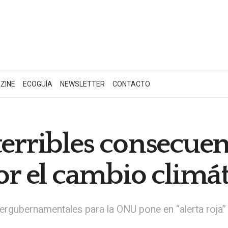
ZINE
ECOGUÍA
NEWSLETTER
CONTACTO
terribles consecuen
 el cambio climát
ntergubernamentales para la ONU pone en “alerta roja”