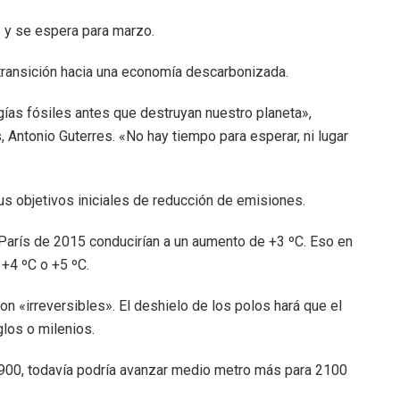
s y se espera para marzo.
 transición hacia una economía descarbonizada.
gías fósiles antes que destruyan nuestro planeta»,
 Antonio Guterres. «No hay tiempo para esperar, ni lugar
us objetivos iniciales de reducción de emisiones.
arís de 2015 conducirían a un aumento de +3 ºC. Eso en
 +4 ºC o +5 ºC.
n «irreversibles». El deshielo de los polos hará que el
los o milenios.
1900, todavía podría avanzar medio metro más para 2100